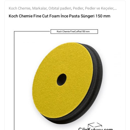
Koch Chemie
,
Markalar
,
Orbital padleri
,
Pedler
,
Pedler ve Keçeler
,
Polisaj
,
Polisaj ve Parlatma
,
Tüm Ürünler
,
Tüm Ürünler
Koch Chemie Fine Cut Foam İnce Pasta Süngeri 150 mm