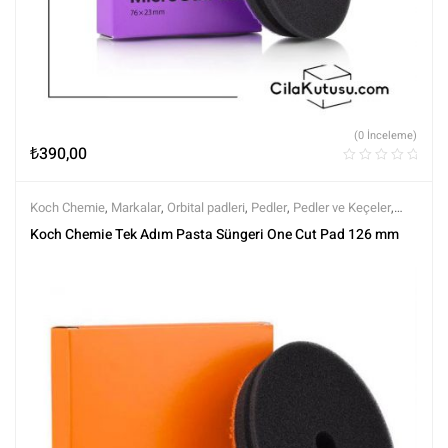
(0 İnceleme)
₺
390,00
Koch Chemie
,
Markalar
,
Orbital padleri
,
Pedler
,
Pedler ve Keçeler
,
Polisaj
,
Polisaj ve Parlatma
,
Tüm Ürünler
,
Tüm Ürünler
Koch Chemie Tek Adım Pasta Süngeri One Cut Pad 126 mm