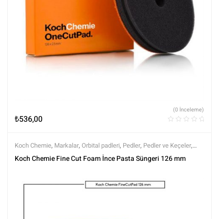
(0 İnceleme)
₺
536,00
Koch Chemie
,
Markalar
,
Orbital padleri
,
Pedler
,
Pedler ve Keçeler
,
Polisaj
,
Polisaj ve Parlatma
,
Tüm Ürünler
,
Tüm Ürünler
Koch Chemie Fine Cut Foam İnce Pasta Süngeri 126 mm