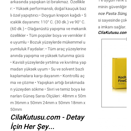
1'e uygun renk uyu
arkasında yapışkan izi bırakmaz. Özellikle
minin güvenliğini 
r: • Yüksek performanslı, doğal kauçuk baz
nce Pasta Sünger
lı özel yapıştırıcı • Doygun krepon kağıdı • S
si sayesinde çok 
ıcaklık dayanımı: 110° C. (30 dk.) ve 90° C.
a imkanı sağlar.
(60 dk.) • Olağanüstü yapışma ve mekanik
CilaKutusu.com - 
özellikler • Tüm popüler boya ve vernikler il
e uyumlu • Bozuk yüzeylerde mükemmel u
yumluluk Faydalar: • Tüm araç yüzeylerine
anında yapışma ve yüksek tutunma gücü
• Kavisli yüzeylerde yırtılma ve kıvrılma yap
madan yüksek uyum • Su ve solvent bazlı
kaplamalara karşı dayanım • Kontrollü aç
ma ve çözme • Yapışkan artığı bırakmada
n yüzeyden sökme • Sivri ve temiz boya ke
narları Güneş Sarısı Ölçüleri : 48mm x 50m
m 36mm x 50mm 24mm x 50mm 18mm x
50mm
CilaKutusu.com - Detay
İçin Her Şey...