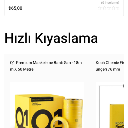
(0 İnceleme)
₺
65,00
Hızlı Kıyaslama
Q1 Premium Maskeleme Bantı Sarı - 18m
Koch Chemie Fine
m X 50 Metre
üngeri 76 mm