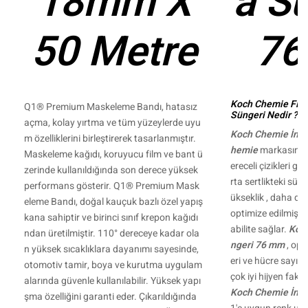
18mm X
a S
50 Metre
76
Koch Chemie Fine
Q1® Premium Maskeleme Bandı, hatasız
Süngeri Nedir ?
açma, kolay yırtma ve tüm yüzeylerde uyu
Koch Chemie İnce
m özelliklerini birleştirerek tasarlanmıştır.
hemie
markasının
Maskeleme kağıdı, koruyucu film ve bant ü
ereceli çizikleri g
zerinde kullanıldığında son derece yüksek
rta sertlikteki sün
performans gösterir. Q1® Premium Mask
ükseklik , daha dü
eleme Bandı, doğal kauçuk bazlı özel yapış
optimize edilmiş 
kana sahiptir ve birinci sınıf krepon kağıdı
abilite sağlar.
Koch
ndan üretilmiştir. 110° dereceye kadar ola
ngeri 76 mm
, opt
n yüksek sıcaklıklara dayanımı sayesinde,
eri ve hücre sayısı
otomotiv tamir, boya ve kurutma uygulam
çok iyi hijyen fakt
alarında güvenle kullanılabilir. Yüksek yapı
Koch Chemie İnce
şma özelliğini garanti eder. Çıkarıldığında