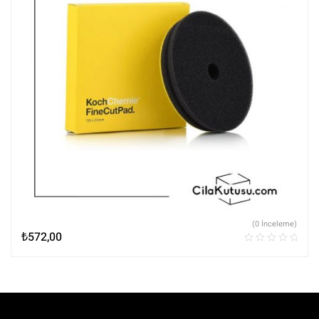
(0 İnceleme)
₺
572,00