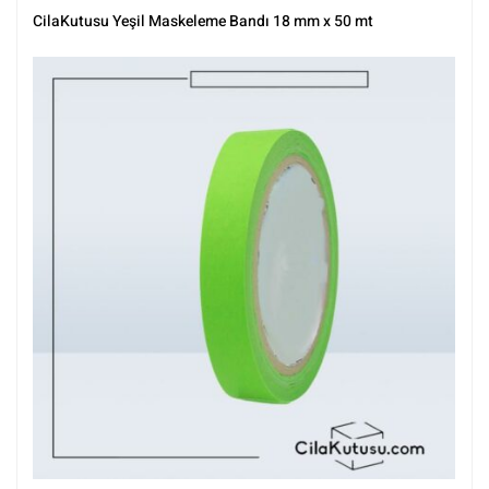
Parlatma
,
Tüm Ürünler
,
Tüm Ürünler
CilaKutusu Yeşil Maskeleme Bandı 18 mm x 50 mt