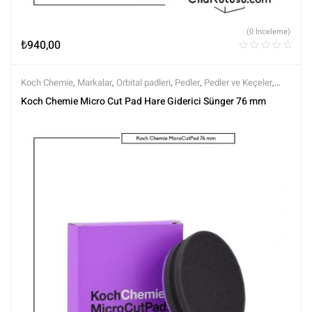
(0 İnceleme)
₺
940,00
Koch Chemie
,
Markalar
,
Orbital padleri
,
Pedler
,
Pedler ve Keçeler
,
Polisaj
,
Polisaj ve Parlatma
,
Tüm Ürünler
,
Tüm Ürünler
Koch Chemie Micro Cut Pad Hare Giderici Sünger 76 mm