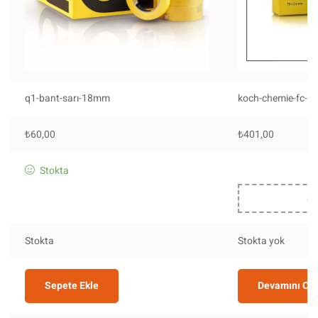
q1-bant-sarı-18mm
koch-chemie-fc-7
₺
60,00
₺
401,00
Stokta
St
Stokta
Stokta yok
Sepete Ekle
Devamını Ok