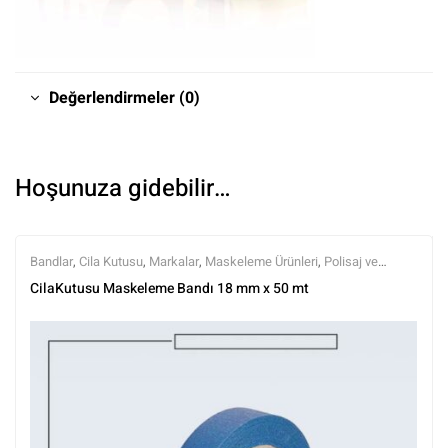
Değerlendirmeler (0)
Hoşunuza gidebilir…
Bandlar
,
Cila Kutusu
,
Markalar
,
Maskeleme Ürünleri
,
Polisaj ve
Parlatma
,
Tüm Ürünler
,
Tüm Ürünler
CilaKutusu Maskeleme Bandı 18 mm x 50 mt