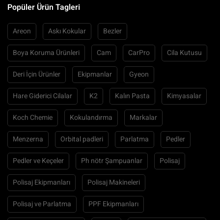
Popüler Ürün Tagleri
Areon
Askı Kokular
Bezler
Boya Koruma Ürünleri
Cam
CarPro
Cila Kutusu
Deri İçin Ürünler
Ekipmanlar
Gyeon
Hare Giderici Cilalar
K2
Kalın Pasta
Kimyasalar
Koch Chemie
Kokulandırma
Markalar
Menzerna
Orbital padleri
Parlatma
Pedler
Pedler ve Keçeler
Ph nötr Şampuanlar
Polisaj
Polisaj Ekipmanları
Polisaj Makineleri
Polisaj ve Parlatma
PPF Ekipmanları