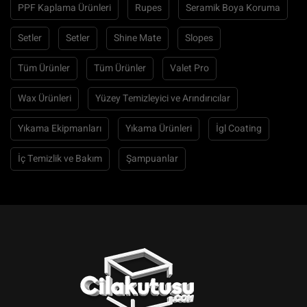
PPF Kaplama Ürünleri
Rupes
Seramik Boya Koruma
Setler
Setler
Shine Mate
Slopes
Tüm Ürünler
Tüm Ürünler
Valet Pro
Wax Ürünleri
Yüzey Temizleyici ve Arındırıcılar
Yıkama Ekipmanları
Yıkama Ürünleri
İgl Coating
İç Temizlik ve Bakım
Şampuanlar