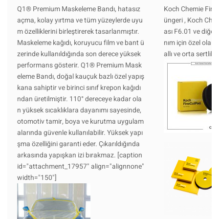
Q1® Premium Maskeleme Bandı, hatasız
Koch Chemie Fine
açma, kolay yırtma ve tüm yüzeylerde uyu
üngeri , Koch Che
m özelliklerini birleştirerek tasarlanmıştır.
ası F6.01 ve diğer 
Maskeleme kağıdı, koruyucu film ve bant ü
nım için özel olara
zerinde kullanıldığında son derece yüksek
allı ve orta sertlikt
performans gösterir. Q1® Premium Mask
eleme Bandı, doğal kauçuk bazlı özel yapış
kana sahiptir ve birinci sınıf krepon kağıdı
ndan üretilmiştir. 110° dereceye kadar ola
n yüksek sıcaklıklara dayanımı sayesinde,
otomotiv tamir, boya ve kurutma uygulam
alarında güvenle kullanılabilir. Yüksek yapı
şma özelliğini garanti eder. Çıkarıldığında
arkasında yapışkan izi bırakmaz. [caption
id="attachment_17957" align="alignnone"
width="150"]