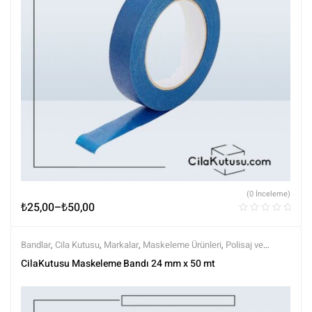
(0 İnceleme)
₺
25,00
–
₺
50,00
Bandlar
,
Cila Kutusu
,
Markalar
,
Maskeleme Ürünleri
,
Polisaj ve
Parlatma
,
Tüm Ürünler
,
Tüm Ürünler
CilaKutusu Maskeleme Bandı 24 mm x 50 mt