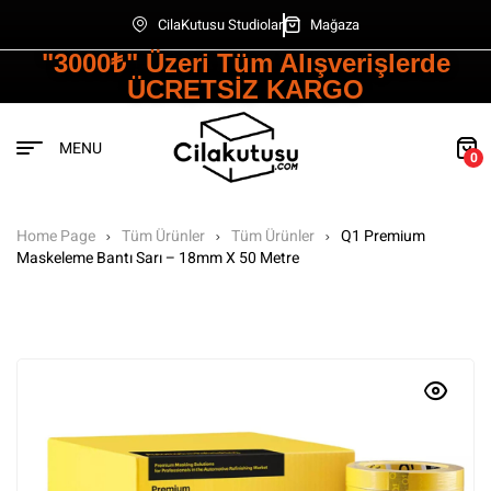
CilaKutusu Studiolar
Mağaza
"3000₺" Üzeri Tüm Alışverişlerde
ÜCRETSİZ KARGO
MENU
0
Home Page
Tüm Ürünler
Tüm Ürünler
Q1 Premium
Maskeleme Bantı Sarı – 18mm X 50 Metre