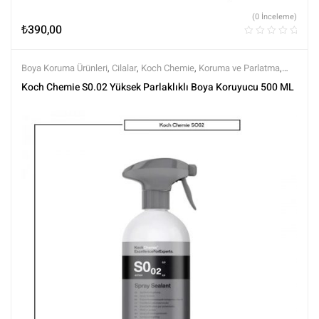
(0 İnceleme)
₺
390,00
Boya Koruma Ürünleri
,
Cilalar
,
Koch Chemie
,
Koruma ve Parlatma
,
Markalar
,
Parlatma
,
Polisaj ve Parlatma
,
Showcar Cilalar
,
Tüm
Koch Chemie S0.02 Yüksek Parlaklıklı Boya Koruyucu 500 ML
Ürünler
,
Tüm Ürünler