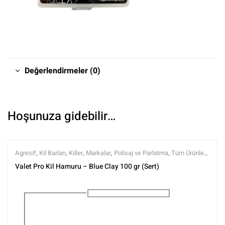
Değerlendirmeler (0)
Hoşunuza gidebilir…
Agresif
,
Kil Barları
,
Killer
,
Markalar
,
Polisaj ve Parlatma
,
Tüm Ürünler
,
Tüm Ürünler
,
Valet Pro
,
Yüzey Temizleyici ve Arındırıcılar
Valet Pro Kil Hamuru – Blue Clay 100 gr (Sert)