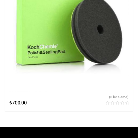
(0 İnceleme)
₺
700,00