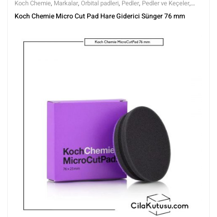
Koch Chemie
,
Markalar
,
Orbital padleri
,
Pedler
,
Pedler ve Keçeler
,
Polisaj
,
Polisaj ve Parlatma
,
Tüm Ürünler
,
Tüm Ürünler
Koch Chemie Micro Cut Pad Hare Giderici Sünger 76 mm