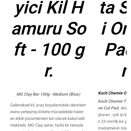
yici Kil H
ta 
amuru So
i O
ft - 100 g
Pa
r.
Koch Chemie One 
MG Clay Bar 100g - Medium (Blue)
Koch Chemie Tek 
Geleneksel kil, araç boyalarındaki derinlem
ne Cut Pad
, düşük
esine yerleşmiş kirlerle mücadelede halen
şturan , çok iyi k
en etkili çözümlerden biri olarak kabul edil
n 23 mm'lik bir yü
mektedir. MG Clay serisi, farklı kir temizle
malzemenin özel y