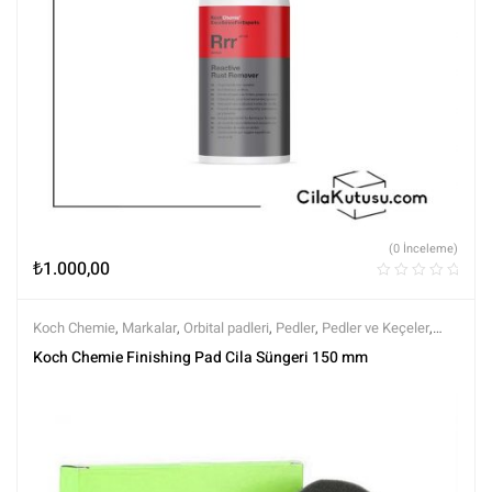
(0 İnceleme)
₺
1.000,00
Koch Chemie
,
Markalar
,
Orbital padleri
,
Pedler
,
Pedler ve Keçeler
,
Polisaj
,
Polisaj ve Parlatma
,
Tüm Ürünler
,
Tüm Ürünler
Koch Chemie Finishing Pad Cila Süngeri 150 mm