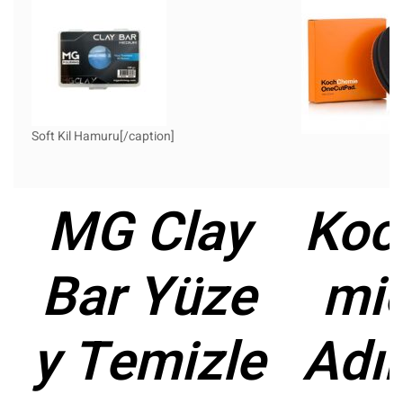
Soft Kil Hamuru[/caption]
MG Clay
Koc
Bar Yüze
mi
y Temizle
Adı