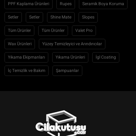
PPF Kaplama Ürünleri
Rupes
Seramik Boya Koruma
Setler
Setler
Shine Mate
Slopes
Tüm Ürünler
Tüm Ürünler
Valet Pro
Wax Ürünleri
Yüzey Temizleyici ve Arındırıcılar
Yıkama Ekipmanları
Yıkama Ürünleri
İgl Coating
İç Temizlik ve Bakım
Şampuanlar