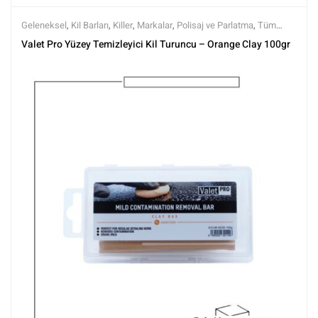
Geleneksel
,
Kil Barları
,
Killer
,
Markalar
,
Polisaj ve Parlatma
,
Tüm
Ürünler
,
Tüm Ürünler
,
Valet Pro
,
Yüzey Temizleyici ve Arındırıcılar
Valet Pro Yüzey Temizleyici Kil Turuncu – Orange Clay 100gr