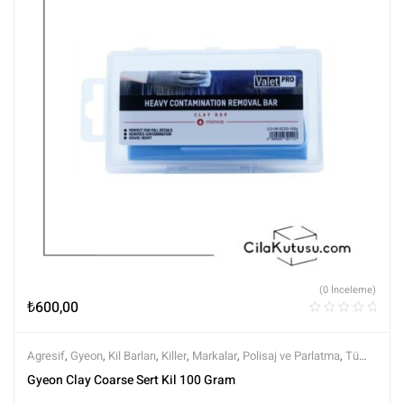
(0 İnceleme)
₺
600,00
Agresif
,
Gyeon
,
Kil Barları
,
Killer
,
Markalar
,
Polisaj ve Parlatma
,
Tüm
Ürünler
,
Tüm Ürünler
,
Yüzey Temizleyici ve Arındırıcılar
Gyeon Clay Coarse Sert Kil 100 Gram