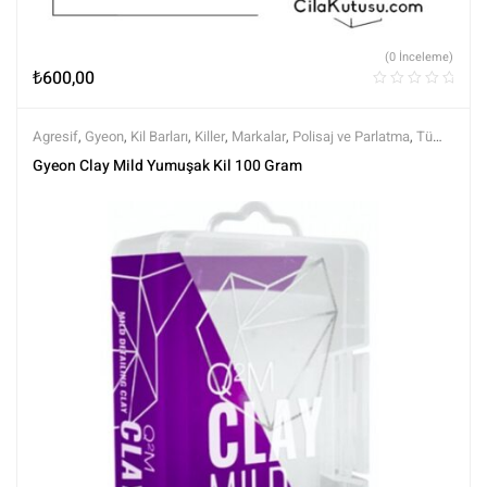
(0 İnceleme)
₺
600,00
Agresif
,
Gyeon
,
Kil Barları
,
Killer
,
Markalar
,
Polisaj ve Parlatma
,
Tüm
Ürünler
,
Tüm Ürünler
,
Yüzey Temizleyici ve Arındırıcılar
Gyeon Clay Mild Yumuşak Kil 100 Gram