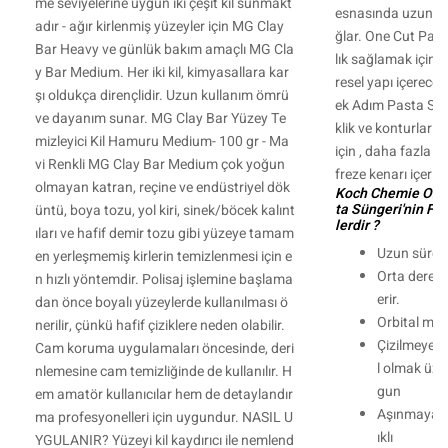
me seviyelerine uygun iki çeşit kil sunmakt
esnasında uzun süre
adır - ağır kirlenmiş yüzeyler için MG Clay
ğlar. One Cut Pad ,
Bar Heavy ve günlük bakım amaçlı MG Cla
lık sağlamak için 
y Bar Medium. Her iki kil, kimyasallara kar
resel yapı içerecek
şı oldukça dirençlidir. Uzun kullanım ömrü
ek Adım Pasta Sün
ve dayanım sunar. MG Clay Bar Yüzey Te
klik ve konturların
mizleyici Kil Hamuru Medium- 100 gr - Ma
için , daha fazla y
vi Renkli MG Clay Bar Medium çok yoğun
freze kenarı içerir.
olmayan katran, reçine ve endüstriyel dök
Koch Chemie One
ta Süngeri'nin Fay
üntü, boya tozu, yol kiri, sinek/böcek kalınt
lerdir ?
ıları ve hafif demir tozu gibi yüzeye tamam
Uzun süreli
en yerleşmemiş kirlerin temizlenmesi için e
Orta derecel
n hızlı yöntemdir. Polisaj işlemine başlama
erir.
dan önce boyalı yüzeylerde kullanılması ö
Orbital mak
nerilir, çünkü hafif çiziklere neden olabilir.
Çizilmeye d
Cam koruma uygulamaları öncesinde, deri
l olmak üzer
nlemesine cam temizliğinde de kullanılır. H
gun
em amatör kullanıcılar hem de detaylandır
Aşınmaya ve
ma profesyonelleri için uygundur. NASIL U
ıklı
YGULANIR? Yüzeyi kil kaydırıcı ile nemlend