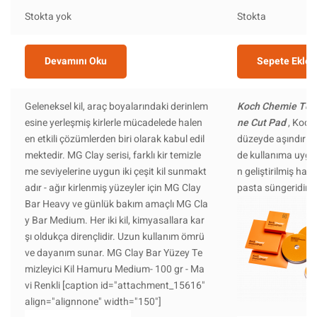
Stokta yok
Stokta
Devamını Oku
Sepete Ekle
Geleneksel kil, araç boyalarındaki derinlem
Koch Chemie Tek 
esine yerleşmiş kirlerle mücadelede halen
ne Cut Pad
, Koch
en etkili çözümlerden biri olarak kabul edil
düzeyde aşındırıcı 
mektedir. MG Clay serisi, farklı kir temizle
de kullanıma uygun 
me seviyelerine uygun iki çeşit kil sunmakt
n geliştirilmiş hav
adır - ağır kirlenmiş yüzeyler için MG Clay
pasta süngeridir.
Bar Heavy ve günlük bakım amaçlı MG Cla
y Bar Medium. Her iki kil, kimyasallara kar
şı oldukça dirençlidir. Uzun kullanım ömrü
ve dayanım sunar. MG Clay Bar Yüzey Te
mizleyici Kil Hamuru Medium- 100 gr - Ma
vi Renkli [caption id="attachment_15616"
align="alignnone" width="150"]