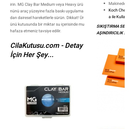
Makinede yı
irin. MG Clay Bar Medium veya Heavy ürü
Koch Chemi
nünü araç yüzeyine fazla baskı uygulama
a ile Kulla
dan dairesel hareketlerle sürün. Dikkat! Ür
ünü kutusunda bir miktar su içerisinde mu
SIKIŞTIRMA SERTL
hafaza etmeniz tavsiye edilir.
AŞINDIRICILIK : 5
CilaKutusu.com - Detay
İçin Her Şey...