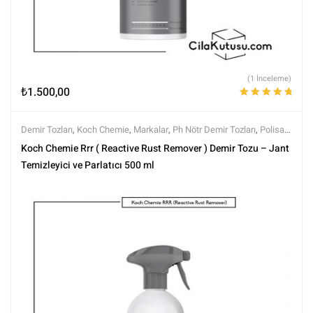
(1 İnceleme)
₺
1.500,00
5 üzerinden
5.00
oy aldı
Demir Tozları
,
Koch Chemie
,
Markalar
,
Ph Nötr Demir Tozları
,
Polisaj
ve Parlatma
,
Tüm Ürünler
,
Tüm Ürünler
,
Yüzey Temizleyici ve
Koch Chemie Rrr ( Reactive Rust Remover ) Demir Tozu – Jant
Arındırıcılar
Temizleyici ve Parlatıcı 500 ml