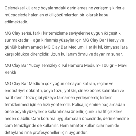
Geleneksel kil, araç boyalarındaki derinlemesine yerleşmiş kirlerle
mücadelede halen en etkili çözümlerden biri olarak kabul
edilmektedir.
MG Clay serisi, farklı kir temizleme seviyelerine uygun iki çeşit kil
sunmaktadır – ağır kirlenmiş yüzeyler için MG Clay Bar Heavy ve
günlük bakım amaçlı MG Clay Bar Medium. Her iki kil, kimyasallara
karşı oldukça dirençlidir. Uzun kullanım ömrü ve dayanım sunar.
MG Clay Bar Yüzey Temizleyici Kil Hamuru Medium- 100 gr – Mavi
Renkli
MG Clay Bar Medium çok yoğun olmayan katran, reçine ve
endüstriyel döküntü, boya tozu, yol kiri, sinek/böcek kalıntıları ve
hafif demir tozu gibi yüzeye tamamen yerleşmemiş kirlerin
temizlenmesi için en hızlı yöntemdir. Polisaj işlemine başlamadan
önce boyalı yüzeylerde kullanılması önerilir, çünkü hafif çiziklere
neden olabilir. Cam koruma uygulamaları öncesinde, derinlemesine
cam temizliğinde de kullanılır. Hem amatör kullanıcılar hem de
detaylandırma profesyonelleri için uygundur.