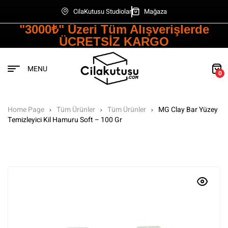
CilaKutusu Studiolar
Mağaza
"3000₺" Üzeri Tüm Alışverişlerde
ÜCRETSİZ KARGO
MENU
0
Home Page
Tüm Ürünler
Tüm Ürünler
MG Clay Bar Yüzey
Temizleyici Kil Hamuru Soft – 100 Gr