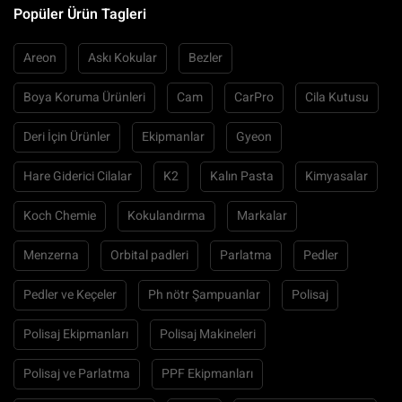
Popüler Ürün Tagleri
Areon
Askı Kokular
Bezler
Boya Koruma Ürünleri
Cam
CarPro
Cila Kutusu
Deri İçin Ürünler
Ekipmanlar
Gyeon
Hare Giderici Cilalar
K2
Kalın Pasta
Kimyasalar
Koch Chemie
Kokulandırma
Markalar
Menzerna
Orbital padleri
Parlatma
Pedler
Pedler ve Keçeler
Ph nötr Şampuanlar
Polisaj
Polisaj Ekipmanları
Polisaj Makineleri
Polisaj ve Parlatma
PPF Ekipmanları