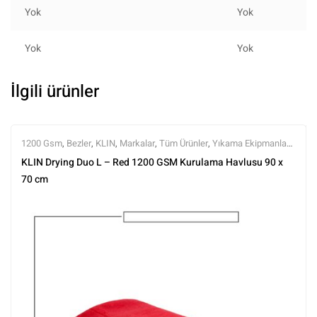
Yok
Yok
Yok
Yok
İlgili ürünler
1200 Gsm
,
Bezler
,
KLIN
,
Markalar
,
Tüm Ürünler
,
Yıkama Ekipmanları
,
Yıkama Ürünleri
KLIN Drying Duo L – Red 1200 GSM Kurulama Havlusu 90 x
70 cm