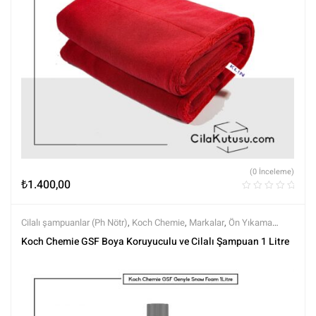
(0 İnceleme)
₺
1.400,00
Cilalı şampuanlar (Ph Nötr)
,
Koch Chemie
,
Markalar
,
Ön Yıkama
Şampuanları
,
Ph nötr Şampuanlar
,
Prewashlar
,
Şampuanlar
,
Tüm
Koch Chemie GSF Boya Koruyuculu ve Cilalı Şampuan 1 Litre
Ürünler
,
Tüm Ürünler
,
Yıkama Ürünleri