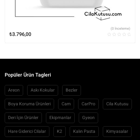
(0 İnceleme)
₺
3.796,00
Popüler Ürün Tagleri
Areon
Askı Kokular
Bezler
Boya Koruma Ürünleri
Cam
CarPro
Cila Kutusu
Deri İçin Ürünler
Ekipmanlar
Gyeon
Hare Giderici Cilalar
K2
Kalın Pasta
Kimyasalar