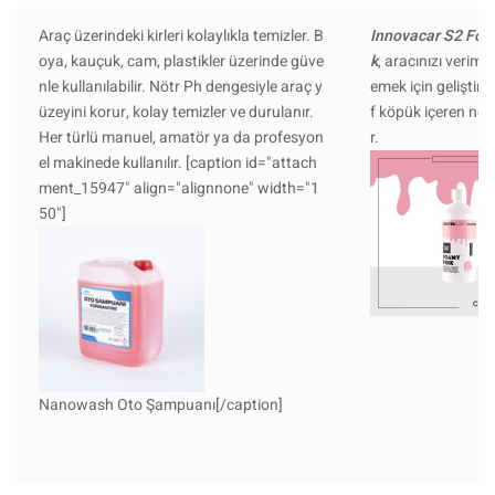
Araç üzerindeki kirleri kolaylıkla temizler. B
Innovacar S2 Fo
oya, kauçuk, cam, plastikler üzerinde güve
k
, aracınızı verimli 
nle kullanılabilir. Nötr Ph dengesiyle araç y
emek için geliştir
üzeyini korur, kolay temizler ve durulanır.
f köpük içeren nö
Her türlü manuel, amatör ya da profesyon
r.
el makinede kullanılır. [caption id="attach
ment_15947" align="alignnone" width="1
50"]
Nanowash Oto Şampuanı[/caption]