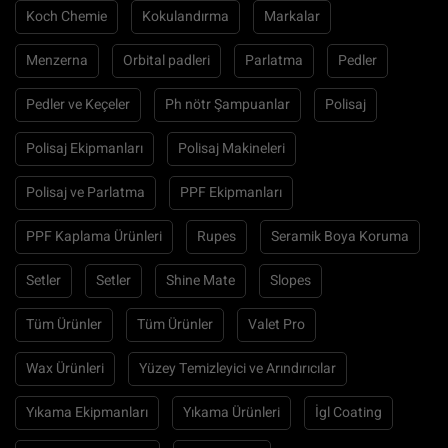
Koch Chemie
Kokulandırma
Markalar
Menzerna
Orbital padleri
Parlatma
Pedler
Pedler ve Keçeler
Ph nötr Şampuanlar
Polisaj
Polisaj Ekipmanları
Polisaj Makineleri
Polisaj ve Parlatma
PPF Ekipmanları
PPF Kaplama Ürünleri
Rupes
Seramik Boya Koruma
Setler
Setler
Shine Mate
Slopes
Tüm Ürünler
Tüm Ürünler
Valet Pro
Wax Ürünleri
Yüzey Temizleyici ve Arındırıcılar
Yıkama Ekipmanları
Yıkama Ürünleri
İgl Coating