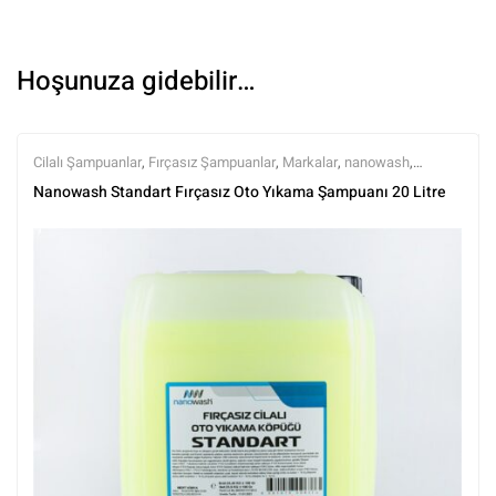
Hoşunuza gidebilir…
Cilalı Şampuanlar
,
Fırçasız Şampuanlar
,
Markalar
,
nanowash
,
Şampuanlar
,
Tüm Ürünler
,
Tüm Ürünler
,
Yıkama Ürünleri
Nanowash Standart Fırçasız Oto Yıkama Şampuanı 20 Litre