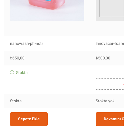
nanowash-ph-notr
innovacar-foamy-
₺
650,00
₺
500,00
Stokta
St
Stokta
Stokta yok
Sepete Ekle
Devamını Ok