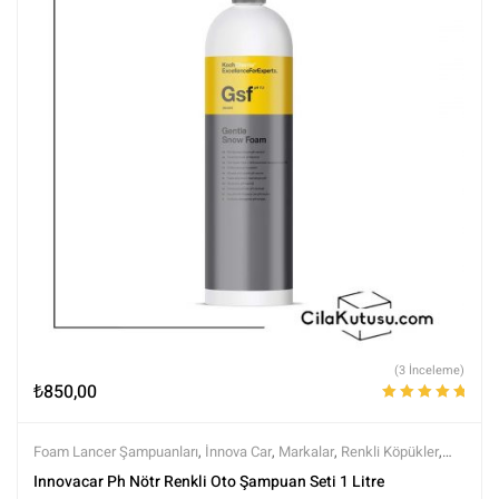
(3 İnceleme)
₺
850,00
5 üzerinden
5.00
oy aldı
Foam Lancer Şampuanları
,
İnnova Car
,
Markalar
,
Renkli Köpükler
,
Şampuanlar
,
Setler
,
Tüm Ürünler
,
Yıkama Setleri
,
Yıkama Ürünleri
Innovacar Ph Nötr Renkli Oto Şampuan Seti 1 Litre