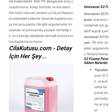
nle kullanılabilir. Nötr Ph dengesiyle araç y
Innovacar S2 Foa
üzeyini korur, kolay temizler ve durulanır.
Her türlü manuel, amatör ya da profesyon
Innovacar S2 Fo
el makinede kullanılır.Seramik kaplama,bo
puan
, aracınızı ver
ya koruma,pasta cila gibi uygulamalar ön
mizlemek için geli
cesinde ve sonrasında yüzeyin temizliği v
aktif köpük içeren
e ön hazırlığı sebebiyle sermaik boya koru
nnovacar S2 Foa
ma kaplamanızı korur.
uan
, Ph nötr olm
CilaKutusu.com - Detay
eden uygulanmış 
u filmlere herhang
İçin Her Şey...
S2 Foamy Pembe 
llikleri Nelerdir ?
Yapışkan M
acar S2 Fo
k , aracın
renkli bir 
pratik bir y
sini kolayla
ha iyi orga
ur.