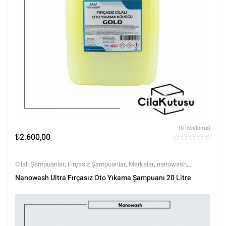
(0 İnceleme)
₺
2.600,00
Cilalı Şampuanlar
,
Fırçasız Şampuanlar
,
Markalar
,
nanowash
,
Şampuanlar
,
Tüm Ürünler
,
Tüm Ürünler
,
Yıkama Ürünleri
Nanowash Ultra Fırçasız Oto Yıkama Şampuanı 20 Litre