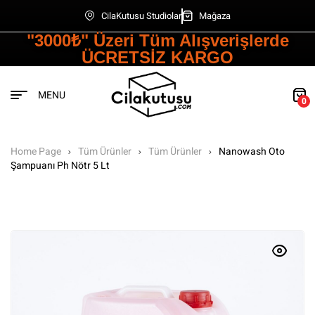
CilaKutusu Studiolar
Mağaza
"3000₺" Üzeri Tüm Alışverişlerde
ÜCRETSİZ KARGO
MENU
0
Home Page
Tüm Ürünler
Tüm Ürünler
Nanowash Oto
Şampuanı Ph Nötr 5 Lt