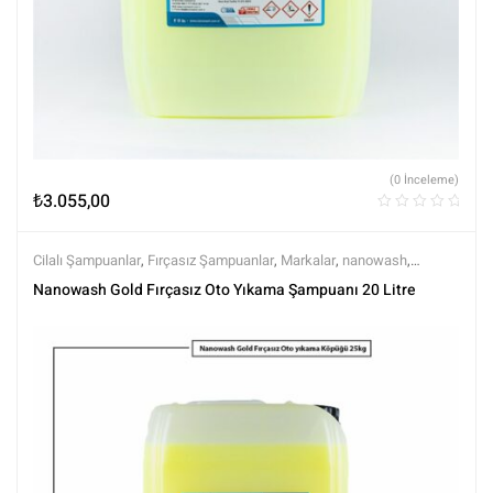
(0 İnceleme)
₺
3.055,00
Cilalı Şampuanlar
,
Fırçasız Şampuanlar
,
Markalar
,
nanowash
,
Şampuanlar
,
Tüm Ürünler
,
Tüm Ürünler
,
Yıkama Ürünleri
Nanowash Gold Fırçasız Oto Yıkama Şampuanı 20 Litre