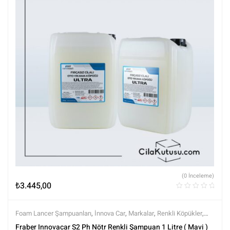
(0 İnceleme)
₺
3.445,00
Foam Lancer Şampuanları
,
İnnova Car
,
Markalar
,
Renkli Köpükler
,
Şampuanlar
,
Tüm Ürünler
,
Yıkama Ürünleri
Fraber Innovacar S2 Ph Nötr Renkli Şampuan 1 Litre ( Mavi )