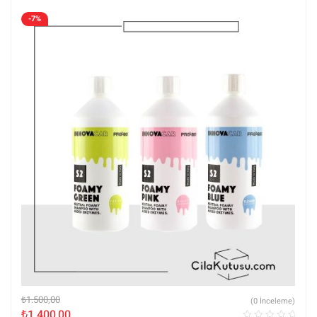
-7%
₺
1.500,00
(0 İnceleme)
₺
1.400,00