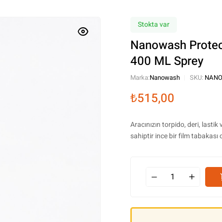
Stokta var
Nanowash Protect
400 ML Sprey
Marka:
Nanowash
SKU:
NANO
₺
515,00
Aracınızın torpido, deri, lastik
sahiptir ince bir film tabakası 