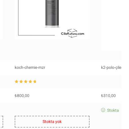
koch-chemie-mzr
k2-polo-çilek
5 üzerinden
5.0
0
oy aldı
₺
800,00
₺
310,00
Stokta
Stokta yok