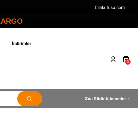
Cilakutusu.com
 KARGO
İndirimler
0
Son Görüntülenenler