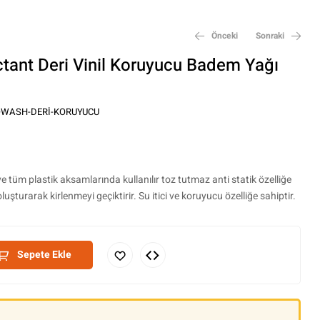
Önceki
Sonraki
ant Deri Vinil Koruyucu Badem Yağı
₺
650,00
₺
350,00
WASH-DERI-KORUYUCU
 ve tüm plastik aksamlarında kullanılır toz tutmaz anti statik özelliğe
oluşturarak kirlenmeyi geçiktirir. Su itici ve koruyucu özelliğe sahiptir.
Sepete Ekle