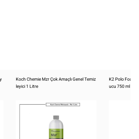
y
Koch Chemie Mzr Çok Amaçlı Genel Temiz
K2 Polo Foam Co
leyici 1 Litre
ucu 750 ml ( Çil