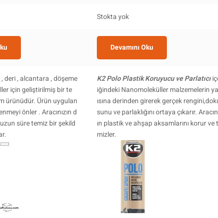
Stokta yok
Oku
Devamını Oku
 deri , alcantara , döşeme
K2 Polo Plastik Koruyucu ve Parlatıcı
iç
ller için geliştirilmiş bir te
iğindeki Nanomoleküller malzemelerin y
kım ürünüdür. Ürün uygulan
ısına derinden girerek gerçek rengini,dok
enmeyi önler . Aracınızın d
sunu ve parlaklığını ortaya çıkarır. Aracın
 uzun süre temiz bir şekild
ın plastik ve ahşap aksamlarını korur ve 
ar.
mizler.