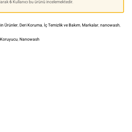
Olarak
6
Kullanıcı bu ürünü incelemektedir.
çin Ürünler
,
Deri Koruma
,
İç Temizlik ve Bakım
,
Markalar
,
nanowash
,
l Koruyucu
,
Nanowash
le+
interest