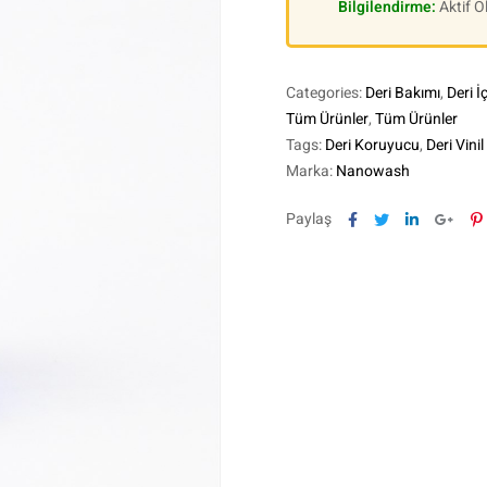
Bilgilendirme:
Aktif 
Categories:
Deri Bakımı
,
Deri İ
Tüm Ürünler
,
Tüm Ürünler
Tags:
Deri Koruyucu
,
Deri Vini
Marka:
Nanowash
Facebook
Twitter
Linkedin
Goog
P
Paylaş