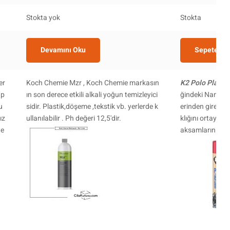
Stokta yok
Stokta
Devamını Oku
Sepete Ekl
er
Koch Chemie Mzr , Koch Chemie markasın
K2 Polo Plastik
ap
ın son derece etkili alkali yoğun temizleyici
ğindeki Nanomol
u
sidir. Plastik,döşeme ,tekstik vb. yerlerde k
erinden girerek
ız
ullanılabilir . Ph değeri 12,5'dir.
klığını ortaya çı
te
aksamlarını koru