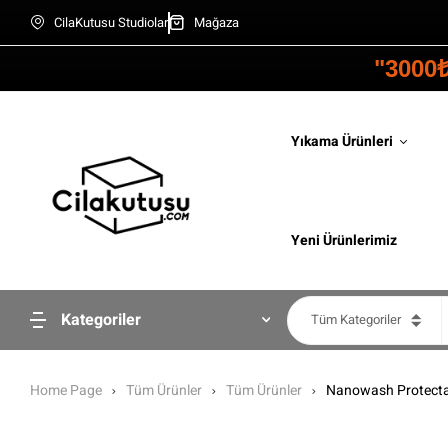
CilaKutusu Studiolar
Mağaza
"3000
Yıkama Ürünleri
Yeni Ürünlerimiz
Kategoriler
Tüm Kategoriler
Home Page
Tüm Ürünler
Tüm Ürünler
Nanowash Protectan