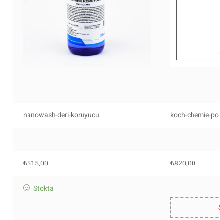
nanowash-deri-koruyucu
koch-chemie-po
₺
515,00
₺
820,00
Stokta