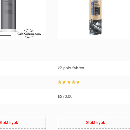
k2-polo-fahren
5 üzerinden
5.0
0
oy aldı
₺
270,00
Stokta yok
Stokta yok