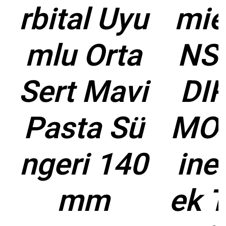
rbital Uyu
mie
mlu Orta
NS
Sert Mavi
DI
Pasta Sü
MOV
ngeri 140
ine
mm
ek 