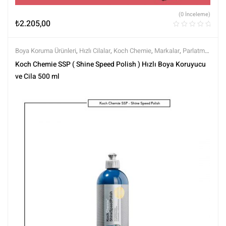
(0 İnceleme)
₺
2.205,00
Boya Koruma Ürünleri
,
Hızlı Cilalar
,
Koch Chemie
,
Markalar
,
Parlatma
,
Polisaj ve Parlatma
,
Tüm Ürünler
,
Tüm Ürünler
Koch Chemie SSP ( Shine Speed Polish ) Hızlı Boya Koruyucu
ve Cila 500 ml