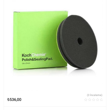
(0 İnceleme)
₺
536,00