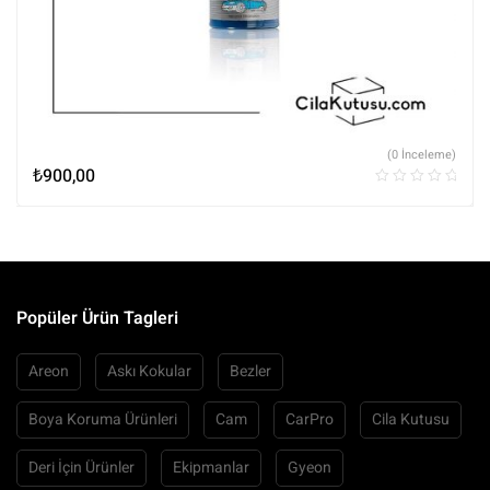
(0 İnceleme)
₺
900,00
Popüler Ürün Tagleri
Areon
Askı Kokular
Bezler
Boya Koruma Ürünleri
Cam
CarPro
Cila Kutusu
Deri İçin Ürünler
Ekipmanlar
Gyeon