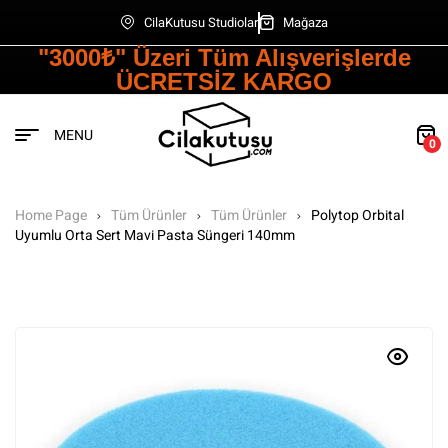
CilaKutusu Studiolar
Mağaza
"3000₺" Üzeri Tüm Alışverişlerde
ÜCRETSİZ KARGO
MENU
0
Home Page
Tüm Ürünler
Tüm Ürünler
Polytop Orbital
Uyumlu Orta Sert Mavi Pasta Süngeri 140mm