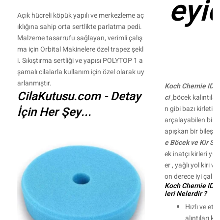
eyi
Açık hücreli köpük yapılı ve merkezleme aç
ıklığına sahip orta sertlikte parlatma pedi.
Malzeme tasarrufu sağlayan, verimli çalış
ma için Orbital Makinelere özel trapez şekl
i. Sıkıştırma sertliği ve yapısı POLYTOP 1 a
şamalı cilalarla kullanım için özel olarak uy
arlanmıştır.
Koch Chemie IDT 
CilaKutusu.com - Detay
ci
,böcek kalıntılar
İçin Her Şey...
n gibi bazı kirletici
arçalayabilen bir ü
apışkan bir bileşen
e Böcek ve Kir S
ek inatçı kirleri yu
er , yağlı yol kiri v
on derece iyi çalışır
Koch Chemie IDT'n
leri Nelerdir ?
Hızlı ve etk
alıntıları k