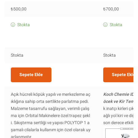
₺
500,00
₺
700,00
Stokta
Stokta
Stokta
Stokta
Sepete Ekle
Sepete Ekle
Açık hücreli köpük yapılı ve merkezleme aç
Koch Chemie IDT 
ıklığına sahip orta sertlikte parlatma pedi.
öcek ve Kir Temiz
Malzeme tasarrufu sağlayan, verimli çalış
k inatçı kirleri çık
ma için Orbital Makinelere özel trapez şekl
ağlı yol kiri ve diğ
i. Sıkıştırma sertliği ve yapısı POLYTOP 1 a
son derece etkilidir
şamalı cilalarla kullanım için özel olarak uy
arlanmıştır.