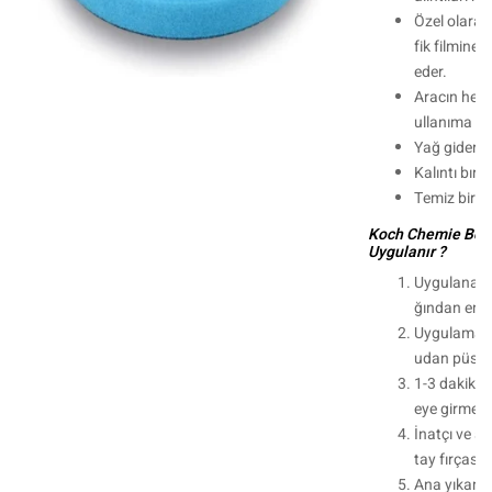
Özel olarak 
fik filmine 
eder.
Aracın hem
ullanıma u
Yağ giderme 
Kalıntı bır
Temiz bir şe
Koch Chemie Böce
Uygulanır ?
Uygulanaca
ğından emin
Uygulama g
udan püskü
1-3 dakika
eye girmesin
İnatçı ve ağ
tay fırçası 
Ana yıkama