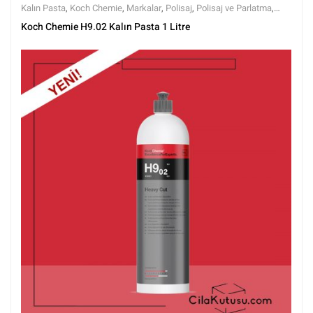
Kalın Pasta
,
Koch Chemie
,
Markalar
,
Polisaj
,
Polisaj ve Parlatma
,
Tüm Ürünler
,
Tüm Ürünler
Koch Chemie H9.02 Kalın Pasta 1 Litre