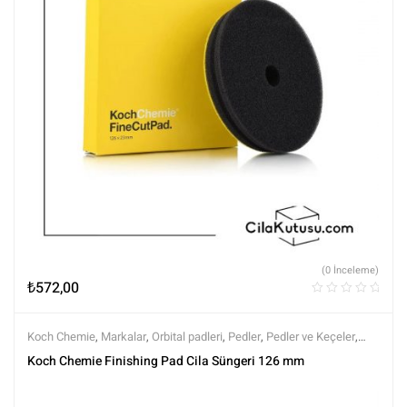
(0 İnceleme)
₺
572,00
Koch Chemie
,
Markalar
,
Orbital padleri
,
Pedler
,
Pedler ve Keçeler
,
Polisaj
,
Polisaj ve Parlatma
,
Tüm Ürünler
,
Tüm Ürünler
Koch Chemie Finishing Pad Cila Süngeri 126 mm