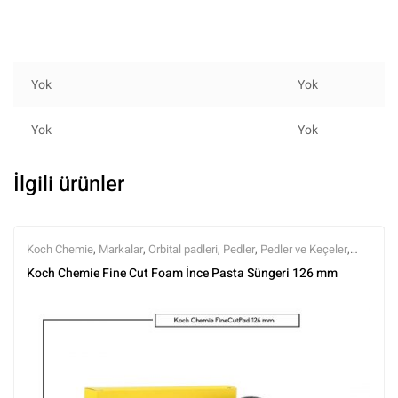
Yok
Yok
Yok
Yok
İlgili ürünler
Koch Chemie
,
Markalar
,
Orbital padleri
,
Pedler
,
Pedler ve Keçeler
,
Polisaj
,
Polisaj ve Parlatma
,
Tüm Ürünler
,
Tüm Ürünler
Koch Chemie Fine Cut Foam İnce Pasta Süngeri 126 mm