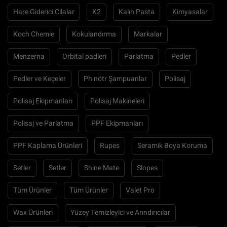
Hare Giderici Cilalar
K2
Kalın Pasta
Kimyasalar
Koch Chemie
Kokulandırma
Markalar
Menzerna
Orbital padleri
Parlatma
Pedler
Pedler ve Keçeler
Ph nötr Şampuanlar
Polisaj
Polisaj Ekipmanları
Polisaj Makineleri
Polisaj ve Parlatma
PPF Ekipmanları
PPF Kaplama Ürünleri
Rupes
Seramik Boya Koruma
Setler
Setler
Shine Mate
Slopes
Tüm Ürünler
Tüm Ürünler
Valet Pro
Wax Ürünleri
Yüzey Temizleyici ve Arındırıcılar