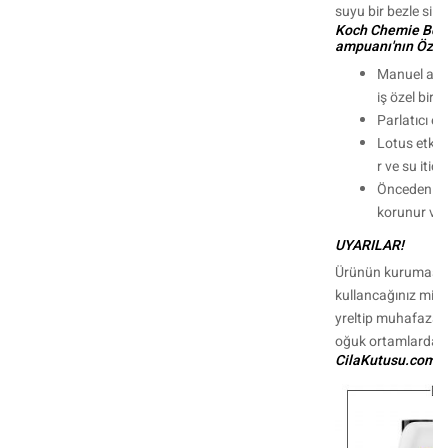
suyu bir bezle silin
Koch Chemie Boya
ampuanı'nın Özell
Manuel araç
iş özel bir 
Parlatıcı etk
Lotus etkis
r ve su itici)
Önceden uy
korunur ve y
UYARILAR!
Ürünün kurumasına
kullancağınız mikt
yreltip muhafaza e
oğuk ortamlarda 
CilaKutusu.com - 