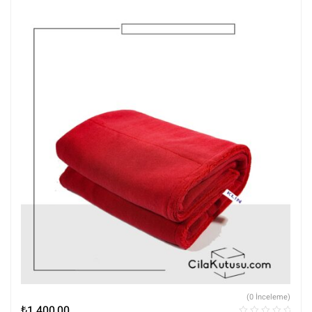
(0 İnceleme)
₺
1.400,00