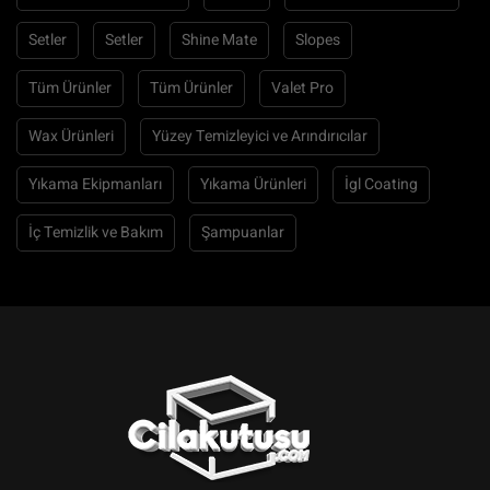
Setler
Setler
Shine Mate
Slopes
Tüm Ürünler
Tüm Ürünler
Valet Pro
Wax Ürünleri
Yüzey Temizleyici ve Arındırıcılar
Yıkama Ekipmanları
Yıkama Ürünleri
İgl Coating
İç Temizlik ve Bakım
Şampuanlar