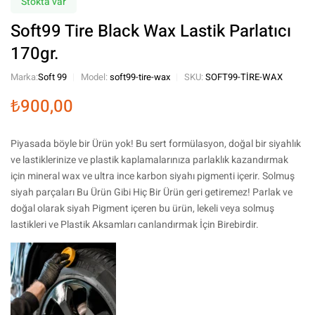
Stokta var
Soft99 Tire Black Wax Lastik Parlatıcı
170gr.
Marka:
Soft 99
Model:
soft99-tire-wax
SKU:
SOFT99-TIRE-WAX
₺
900,00
Piyasada böyle bir Ürün yok! Bu sert formülasyon, doğal bir siyahlık
ve lastiklerinize ve plastik kaplamalarınıza parlaklık kazandırmak
için mineral wax ve ultra ince karbon siyahı pigmenti içerir. Solmuş
siyah parçaları Bu Ürün Gibi Hiç Bir Ürün geri getiremez! Parlak ve
doğal olarak siyah Pigment içeren bu ürün, lekeli veya solmuş
lastikleri ve Plastik Aksamları canlandırmak İçin Birebirdir.