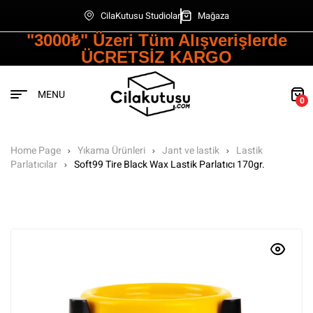
CilaKutusu Studiolar
Mağaza
"3000₺" Üzeri Tüm Alışverişlerde
ÜCRETSİZ KARGO
MENU
0
Home Page
Yıkama Ürünleri
Jant ve lastik
Lastik
Parlatıcılar
Soft99 Tire Black Wax Lastik Parlatıcı 170gr.