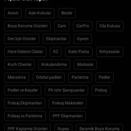
Areon
Askı Kokular
Bezler
Boya Koruma Ürünleri
Cam
CarPro
Cila Kutusu
Deri İçin Ürünler
Ekipmanlar
Gyeon
Hare Giderici Cilalar
K2
Kalın Pasta
Kimyasalar
Koch Chemie
Kokulandırma
Markalar
Menzerna
Orbital padleri
Parlatma
Pedler
Pedler ve Keçeler
Ph nötr Şampuanlar
Polisaj
Polisaj Ekipmanları
Polisaj Makineleri
Polisaj ve Parlatma
PPF Ekipmanları
PPF Kaplama Ürünleri
Rupes
Seramik Boya Koruma