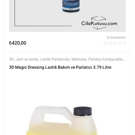
(0 İnceleme)
₺
420,00
3D
,
Jant ve lastik
,
Lastik Parlatıcılar
,
Markalar
,
Parlatıcı kimyasallar
,
Tüm Ürünler
,
Tüm Ürünler
,
Yıkama Ürünleri
3D Magic Dressing Lastik Bakım ve Parlatıcı 3.79 Litre