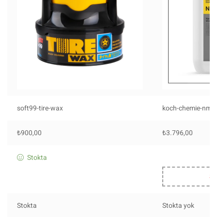
soft99-tire-wax
koch-chemie-nms
₺
900,00
₺
3.796,00
Stokta
St
Stokta
Stokta yok