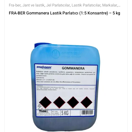
Fra-ber
,
Jant ve lastik
,
Jel Parlatıcılar
,
Lastik Parlatıcılar
,
Markalar
,
Tüm Ürünler
,
Tüm Ürünler
,
Yıkama Ürünleri
FRA-BER Gommanera Lastik Parlatıcı (1:5 Konsantre) – 5 kg