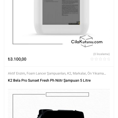
(0 İnceleme)
₺
3.100,00
Aktif Enzim
,
Foam Lancer Şampuanları
,
K2
,
Markalar
,
Ön Yıkama
Şampuanları
,
Ph nötr Şampuanlar
,
Prewashlar
,
Şampuanlar
,
Tüm
K2 Bela Pro Sunset Fresh Ph Nötr Şampuan 5 Litre
Ürünler
,
Tüm Ürünler
,
Yıkama Ürünleri