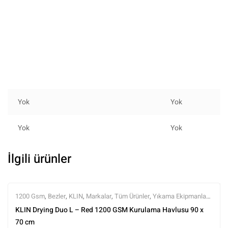
Yok
Yok
Yok
Yok
İlgili ürünler
1200 Gsm
,
Bezler
,
KLIN
,
Markalar
,
Tüm Ürünler
,
Yıkama Ekipmanları
,
Yıkama Ürünleri
KLIN Drying Duo L – Red 1200 GSM Kurulama Havlusu 90 x
70 cm