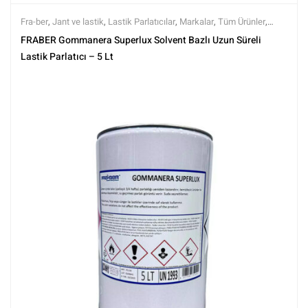
Fra-ber
,
Jant ve lastik
,
Lastik Parlatıcılar
,
Markalar
,
Tüm Ürünler
,
Tüm Ürünler
,
Yıkama Ürünleri
FRABER Gommanera Superlux Solvent Bazlı Uzun Süreli
Lastik Parlatıcı – 5 Lt