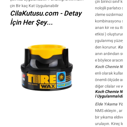
çin birinci sınıf 
çin Bir kaç Kat Uygulanabilir
nolojili parlatıcı ş
CilaKutusu.com - Detay
zleme sızdırmazlık
İçin Her Şey...
kombinasyonu saye
anan kir ve su itic
etkisi ) oluşturu
ygulanmış yüzeyler
den korunur.
Koch
anın ardından su f
e böylece aracın hı
Koch Chemie Na
enli olarak kullan
önemli ölçüde artt
diğer cilalar ve wax
Koch Chemie Nan
l Uygulanmalıdır 
Elde Yıkama Yönt
NMS ekleyin , arac
bir yıkama eldiveni
urulayın. Kireç lek