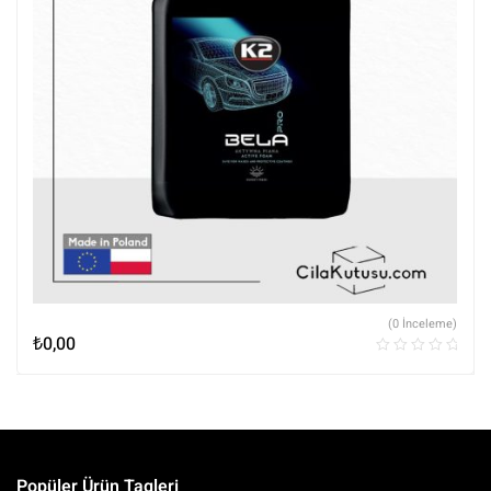
(0 İnceleme)
₺
0,00
Popüler Ürün Tagleri