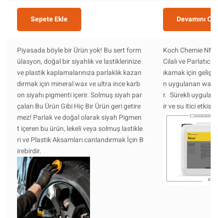
Sepete Ekle
Devamını Ok
Piyasada böyle bir Ürün yok! Bu sert form
Koch Chemie NMS
ülasyon, doğal bir siyahlık ve lastiklerinize
Cilalı ve Parlatıc
ve plastik kaplamalarınıza parlaklık kazan
ıkamak için gelişt
dırmak için mineral wax ve ultra ince karb
n uygulanan wax ve
on siyahı pigmenti içerir. Solmuş siyah par
r. Sürekli uyguland
çaları Bu Ürün Gibi Hiç Bir Ürün geri getire
ir ve su itici etkisi v
mez! Parlak ve doğal olarak siyah Pigmen
t içeren bu ürün, lekeli veya solmuş lastikle
ri ve Plastik Aksamları canlandırmak İçin B
irebirdir.