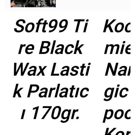
Soft99 Ti
Koc
re Black
mie
Wax Lasti
Nan
k Parlatıc
gic
ı 170gr.
poo