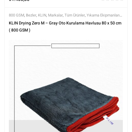
800 GSM
,
Bezler
,
KLIN
,
Markalar
,
Tüm Ürünler
,
Yıkama Ekipmanları
,
Yıkama Ürünleri
KLIN Drying Zero M – Gray Oto Kurulama Havlusu 80 x 50 cm
( 800 GSM )