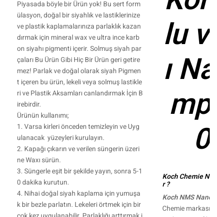
Kor
Piyasada böyle bir Ürün yok! Bu sert form
ülasyon, doğal bir siyahlık ve lastiklerinize
lu v
ve plastik kaplamalarınıza parlaklık kazan
dırmak için mineral wax ve ultra ince karb
on siyahı pigmenti içerir. Solmuş siyah par
ı N
çaları Bu Ürün Gibi Hiç Bir Ürün geri getire
mez! Parlak ve doğal olarak siyah Pigmen
t içeren bu ürün, lekeli veya solmuş lastikle
mp
ri ve Plastik Aksamları canlandırmak İçin B
irebirdir.
Ürünün kullanımı;
0
1. Varsa kirleri önceden temizleyin ve Uyg
ulanacak yüzeyleri kurulayın.
2. Kapağı çıkarın ve verilen süngerin üzeri
ne Waxı sürün.
3. Süngerle eşit bir şekilde yayın, sonra 5-1
Koch Chemie Nan
0 dakika kurutun.
r ?
4. Nihai doğal siyah kaplama için yumuşa
Koch NMS Nano 
k bir bezle parlatın. Lekeleri örtmek için bir
Chemie markasının
çok kez uygulanabilir. Parlaklığı arttırmak i