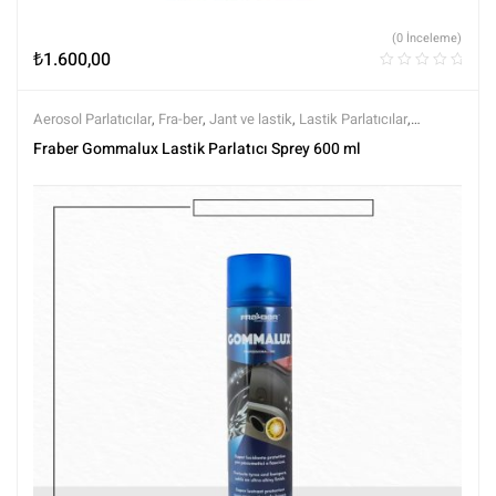
(0 İnceleme)
₺
1.600,00
Aerosol Parlatıcılar
,
Fra-ber
,
Jant ve lastik
,
Lastik Parlatıcılar
,
Markalar
,
Tüm Ürünler
,
Yıkama Ürünleri
Fraber Gommalux Lastik Parlatıcı Sprey 600 ml