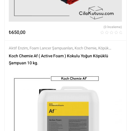
(0 İnceleme)
₺
650,00
Aktif Enzim
,
Foam Lancer Şampuanları
,
Koch Chemie
,
Köpük
Örtüleri
,
Markalar
,
Şampuanlar
,
Tüm Ürünler
,
Tüm Ürünler
,
Yıkama
Koch Chemie Af ( Active Foam ) Kokulu Yoğun Köpüklü
Ürünleri
Şampuan 10 kg.