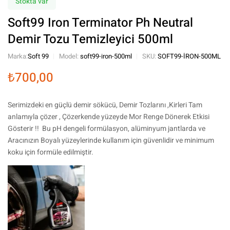
Stokta var
Soft99 Iron Terminator Ph Neutral
Demir Tozu Temizleyici 500ml
Marka:
Soft 99
Model:
soft99-iron-500ml
SKU:
SOFT99-IRON-500ML
₺
700,00
Serimizdeki en güçlü demir sökücü, Demir Tozlarını ,Kirleri Tam
anlamıyla çözer , Çözerkende yüzeyde Mor Renge Dönerek Etkisi
Gösterir !! Bu pH dengeli formülasyon, alüminyum jantlarda ve
Aracınızın Boyalı yüzeylerinde kullanım için güvenlidir ve minimum
koku için formüle edilmiştir.