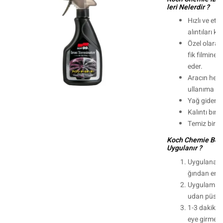
leri Nelerdir ?
Hızlı ve etk
alıntıları k
Özel olarak 
fik filmine 
eder.
Aracın hem
ullanıma u
Yağ giderme 
Kalıntı bır
Temiz bir şe
Koch Chemie Böce
Uygulanır ?
Uygulanaca
ğından emin
Uygulama g
udan püskü
1-3 dakika
eye girmesin