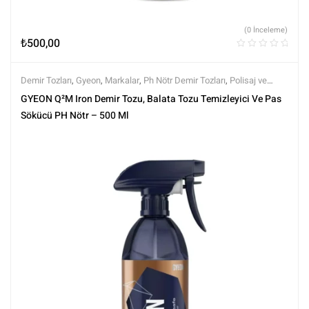
(0 İnceleme)
₺
500,00
Demir Tozları
,
Gyeon
,
Markalar
,
Ph Nötr Demir Tozları
,
Polisaj ve
Parlatma
,
Tüm Ürünler
,
Tüm Ürünler
,
Yüzey Temizleyici ve
GYEON Q²M Iron Demir Tozu, Balata Tozu Temizleyici Ve Pas
Arındırıcılar
Sökücü PH Nötr – 500 Ml