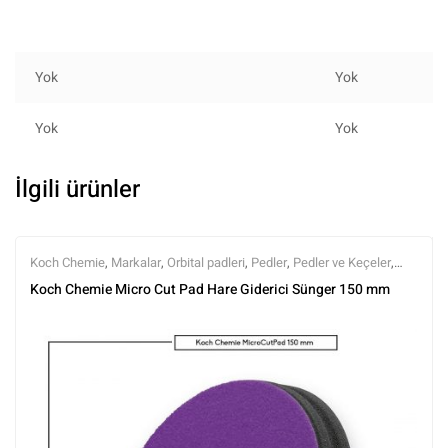
Yok
Yok
Yok
Yok
İlgili ürünler
Koch Chemie
,
Markalar
,
Orbital padleri
,
Pedler
,
Pedler ve Keçeler
,
Polisaj
,
Polisaj ve Parlatma
,
Tüm Ürünler
,
Tüm Ürünler
Koch Chemie Micro Cut Pad Hare Giderici Sünger 150 mm