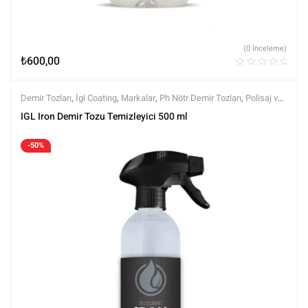
(0 İnceleme)
₺
600,00
Demir Tozları
,
İgl Coating
,
Markalar
,
Ph Nötr Demir Tozları
,
Polisaj ve
Parlatma
,
Tüm Ürünler
,
Tüm Ürünler
,
Yüzey Temizleyici ve
IGL Iron Demir Tozu Temizleyici 500 ml
Arındırıcılar
-50%