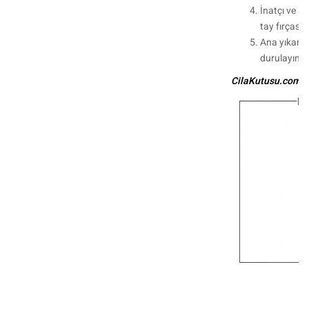
İnatçı ve ağ
tay fırçası 
Ana yıkama
durulayın.
CilaKutusu.com - 