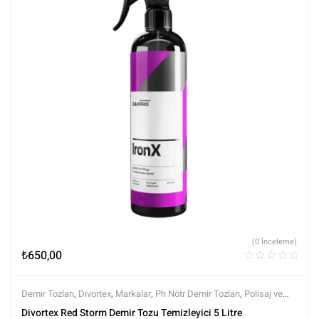
(0 İnceleme)
₺
650,00
Demir Tozları
,
Divortex
,
Markalar
,
Ph Nötr Demir Tozları
,
Polisaj ve
Parlatma
,
Tüm Ürünler
,
Tüm Ürünler
,
Yüzey Temizleyici ve
Divortex Red Storm Demir Tozu Temizleyici 5 Litre