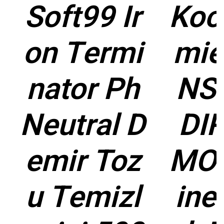
Soft99 Ir
Koc
on Termi
mie
nator Ph
NS
Neutral D
DI
emir Toz
MOV
u Temizl
ine