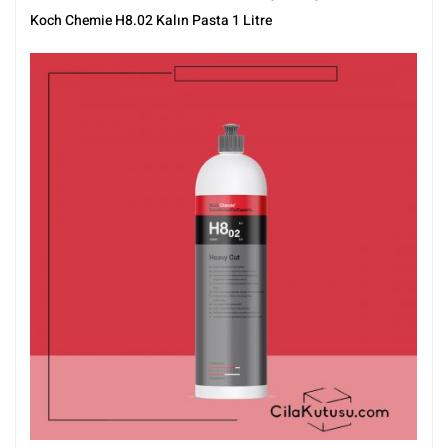
Tüm Ürünler
,
Tüm Ürünler
Koch Chemie H8.02 Kalın Pasta 1 Litre