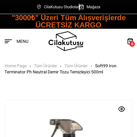
CilaKutusu Studiolar
Mağaza
"3000₺" Üzeri Tüm Alışverişlerde
ÜCRETSİZ KARGO
MENU
0
Home Page
Tüm Ürünler
Tüm Ürünler
Soft99 Iron
Terminator Ph Neutral Demir Tozu Temizleyici 500ml