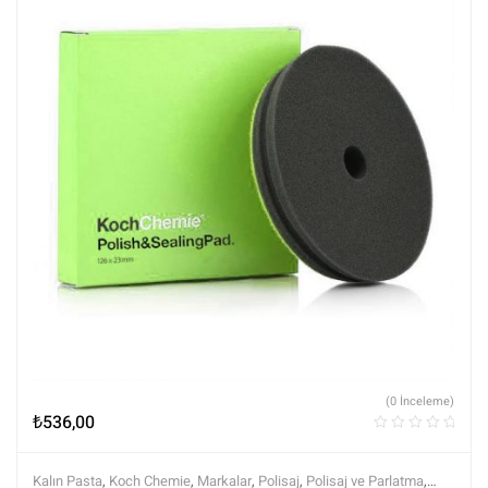
(0 İnceleme)
₺
536,00
Kalın Pasta
,
Koch Chemie
,
Markalar
,
Polisaj
,
Polisaj ve Parlatma
,