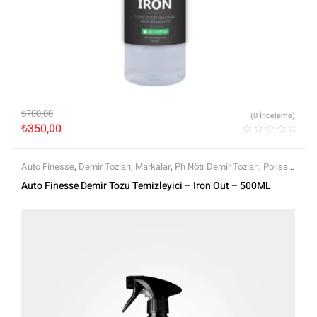
₺
700,00
(0 İnceleme)
₺
350,00
Auto Finesse
,
Demir Tozları
,
Markalar
,
Ph Nötr Demir Tozları
,
Polisaj
ve Parlatma
,
Tüm Ürünler
,
Tüm Ürünler
,
Yüzey Temizleyici ve
Auto Finesse Demir Tozu Temizleyici – Iron Out – 500ML
Arındırıcılar