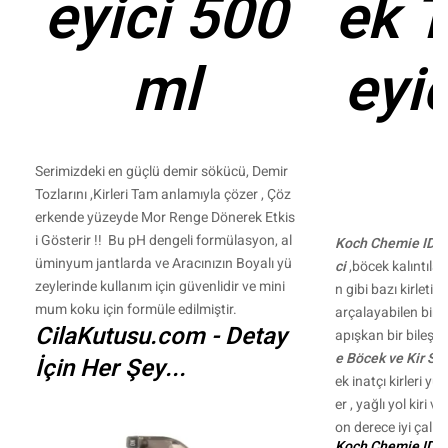
eyici 500
ek 
ml
eyi
Serimizdeki en güçlü demir sökücü, Demir
Tozlarını ,Kirleri Tam anlamıyla çözer , Çöz
erkende yüzeyde Mor Renge Dönerek Etkis
i Gösterir !! Bu pH dengeli formülasyon, al
Koch Chemie IDT 
üminyum jantlarda ve Aracınızın Boyalı yü
ci
,böcek kalıntılar
zeylerinde kullanım için güvenlidir ve mini
n gibi bazı kirletici
mum koku için formüle edilmiştir.
arçalayabilen bir ü
CilaKutusu.com - Detay
apışkan bir bileşen
e Böcek ve Kir S
İçin Her Şey...
ek inatçı kirleri yu
er , yağlı yol kiri v
on derece iyi çalışır
Koch Chemie IDT'n