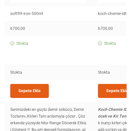
soft99-iron-500ml
koch-chemie-idt
₺
700,00
₺
700,00
Stokta
Stokta
Stokta
Stokta
Sepete Ekle
Sepete Ekle
Serimizdeki en güçlü demir sökücü, Demir
Koch Chemie IDT 
Tozlarını ,Kirleri Tam anlamıyla çözer , Çöz
öcek ve Kir Temiz
erkende yüzeyde Mor Renge Dönerek Etkis
k inatçı kirleri çık
i Gösterir !! Bu pH dengeli formülasyon, al
ağlı yol kiri ve diğ