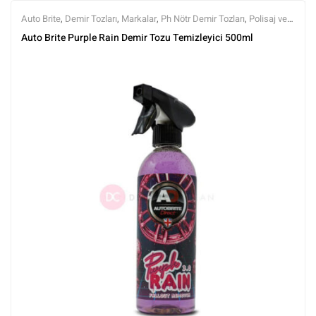
Auto Brite
,
Demir Tozları
,
Markalar
,
Ph Nötr Demir Tozları
,
Polisaj ve
Parlatma
,
Tüm Ürünler
,
Tüm Ürünler
,
Yüzey Temizleyici ve
Auto Brite Purple Rain Demir Tozu Temizleyici 500ml
Arındırıcılar