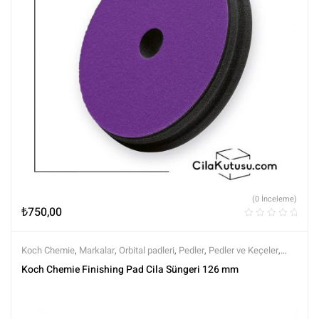
(0 İnceleme)
₺
750,00
Koch Chemie
,
Markalar
,
Orbital padleri
,
Pedler
,
Pedler ve Keçeler
,
Polisaj
,
Polisaj ve Parlatma
,
Tüm Ürünler
,
Tüm Ürünler
Koch Chemie Finishing Pad Cila Süngeri 126 mm