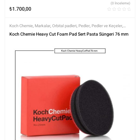
(0 İnceleme)
₺
1.700,00
Koch Chemie
,
Markalar
,
Orbital padleri
,
Pedler
,
Pedler ve Keçeler
,
Polisaj ve Parlatma
,
Tüm Ürünler
,
Tüm Ürünler
Koch Chemie Heavy Cut Foam Pad Sert Pasta Süngeri 76 mm