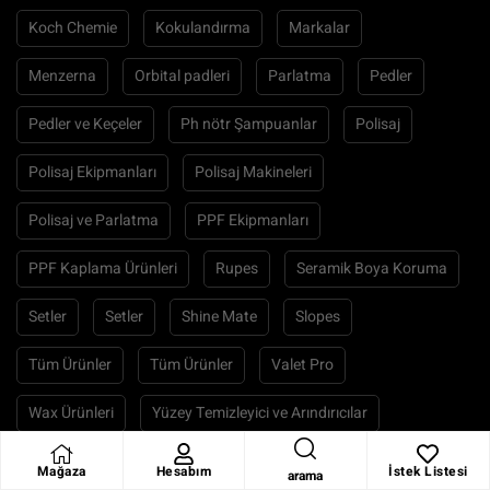
Koch Chemie
Kokulandırma
Markalar
Menzerna
Orbital padleri
Parlatma
Pedler
Pedler ve Keçeler
Ph nötr Şampuanlar
Polisaj
Polisaj Ekipmanları
Polisaj Makineleri
Polisaj ve Parlatma
PPF Ekipmanları
PPF Kaplama Ürünleri
Rupes
Seramik Boya Koruma
Setler
Setler
Shine Mate
Slopes
Tüm Ürünler
Tüm Ürünler
Valet Pro
Wax Ürünleri
Yüzey Temizleyici ve Arındırıcılar
Yıkama Ekipmanları
Yıkama Ürünleri
İgl Coating
Mağaza
Hesabım
İstek Listesi
arama