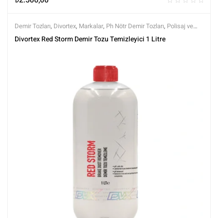
₺
2.500,00
Demir Tozları
,
Divortex
,
Markalar
,
Ph Nötr Demir Tozları
,
Polisaj ve
Parlatma
,
Tüm Ürünler
,
Tüm Ürünler
,
Yüzey Temizleyici ve
Divortex Red Storm Demir Tozu Temizleyici 1 Litre
Arındırıcılar