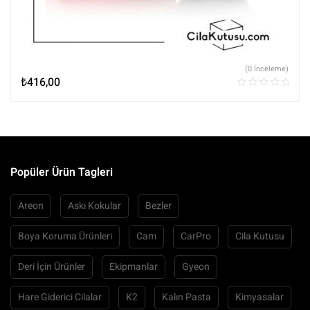
(0 İnceleme)
₺
416,00
Popüler Ürün Tagleri
Areon
Askı Kokular
Bezler
Boya Koruma Ürünleri
Cam
CarPro
Cila Kutusu
Deri İçin Ürünler
Ekipmanlar
Gyeon
Hare Giderici Cilalar
K2
Kalın Pasta
Kimyasalar