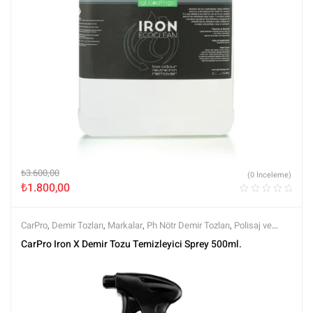
₺
3.600,00
(0 İnceleme)
₺
1.800,00
CarPro
,
Demir Tozları
,
Markalar
,
Ph Nötr Demir Tozları
,
Polisaj ve
Parlatma
,
Tüm Ürünler
,
Tüm Ürünler
,
Yüzey Temizleyici ve
CarPro Iron X Demir Tozu Temizleyici Sprey 500ml.
Arındırıcılar