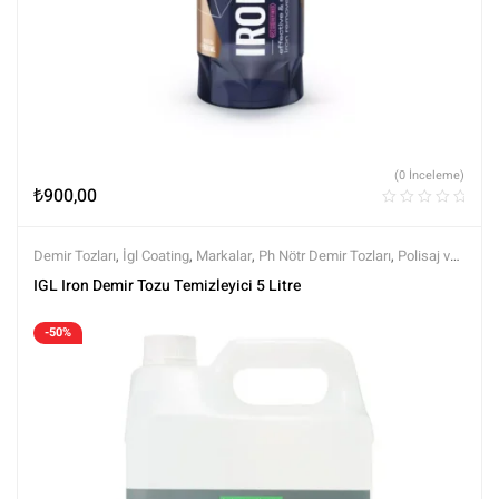
(0 İnceleme)
₺
900,00
Demir Tozları
,
İgl Coating
,
Markalar
,
Ph Nötr Demir Tozları
,
Polisaj ve
Parlatma
,
Tüm Ürünler
,
Tüm Ürünler
,
Yüzey Temizleyici ve
IGL Iron Demir Tozu Temizleyici 5 Litre
Arındırıcılar
-50%