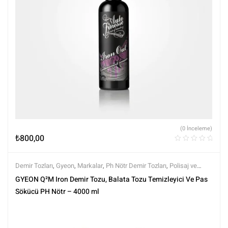
(0 İnceleme)
₺
800,00
Demir Tozları
,
Gyeon
,
Markalar
,
Ph Nötr Demir Tozları
,
Polisaj ve
Parlatma
,
Tüm Ürünler
,
Tüm Ürünler
,
Yüzey Temizleyici ve
GYEON Q²M Iron Demir Tozu, Balata Tozu Temizleyici Ve Pas
Arındırıcılar
Sökücü PH Nötr – 4000 ml