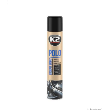
)
(1 İnceleme)