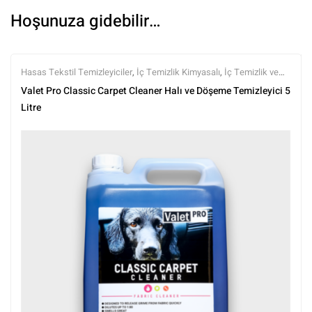
Hoşunuza gidebilir…
Hasas Tekstil Temizleyiciler
,
İç Temizlik Kimyasalı
,
İç Temizlik ve
Bakım
,
Kimyasalar
,
Markalar
,
Tüm Ürünler
,
Tüm Ürünler
,
Valet Pro
Valet Pro Classic Carpet Cleaner Halı ve Döşeme Temizleyici 5
Litre