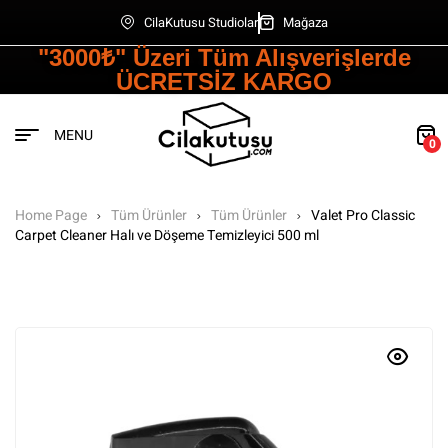
CilaKutusu Studiolar
Mağaza
"3000₺" Üzeri Tüm Alışverişlerde
ÜCRETSİZ KARGO
MENU
0
Home Page
Tüm Ürünler
Tüm Ürünler
Valet Pro Classic
Carpet Cleaner Halı ve Döşeme Temizleyici 500 ml