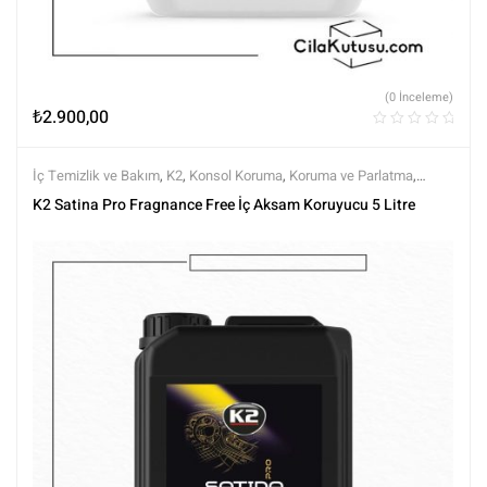
(0 İnceleme)
₺
2.900,00
İç Temizlik ve Bakım
,
K2
,
Konsol Koruma
,
Koruma ve Parlatma
,
Markalar
,
Tüm Ürünler
,
Tüm Ürünler
,
Yarı Mat (Doğal Görünüm)
K2 Satina Pro Fragnance Free İç Aksam Koruyucu 5 Litre