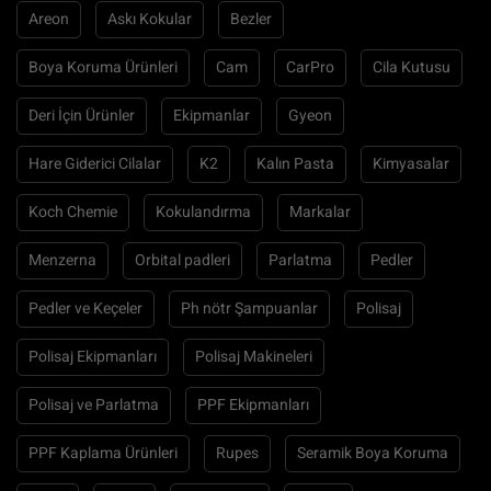
Areon
Askı Kokular
Bezler
Boya Koruma Ürünleri
Cam
CarPro
Cila Kutusu
Deri İçin Ürünler
Ekipmanlar
Gyeon
Hare Giderici Cilalar
K2
Kalın Pasta
Kimyasalar
Koch Chemie
Kokulandırma
Markalar
Menzerna
Orbital padleri
Parlatma
Pedler
Pedler ve Keçeler
Ph nötr Şampuanlar
Polisaj
Polisaj Ekipmanları
Polisaj Makineleri
Polisaj ve Parlatma
PPF Ekipmanları
PPF Kaplama Ürünleri
Rupes
Seramik Boya Koruma