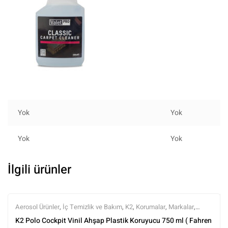
Yok
Yok
Yok
Yok
İlgili ürünler
Aerosol Ürünler
,
İç Temizlik ve Bakım
,
K2
,
Korumalar
,
Markalar
,
Parlatıcılar
,
Tüm Ürünler
,
Tüm Ürünler
K2 Polo Cockpit Vinil Ahşap Plastik Koruyucu 750 ml ( Fahren