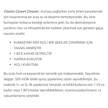
Classic Carpet Cleaner
, kumaşı yağlarken zorlu kirleri parçalamak
için tasarlanmış bir araç içi ve döşeme temizleyicisidir. Bu, kirin
kumaştan kolayca kaydığı anlamına gelir, bu da ekstraksiyona
yardımcı olur ve nihayetinde kiri halıdan çıkarmak için gereken geçiş
sayısını azaltır.
KUMAŞTAKİ KİRİ HIZLI BİR ŞEKİLDE ÇIKARMAK İÇİN
TASARLANMIŞTIR
1:80’E KADAR SEYRELTİR
HARİKA KOKUYOR
HIZLI KURUTMA
Bu ürün hızlı ve kapsamlı bir temizlik için mükemmeldir. Seyreltme
değişir: 500 ml’lik tetikli sprey şişelerimiz zaten seyreltilmiştir, bu
nedenle 1L ve 5L’lik şişelerimiz temizdir ve tetikli kullanım için 1:20’ye
kadar veya 1:80’e kadar seyreltilebilirken, üzerine püskürtmeniz ve
vakumlamanız yeterlidir.