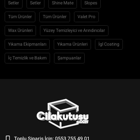
Setler
Setler
Shine Mate
Slopes
Tüm Ürünler
Tüm Ürünler
Valet Pro
Wax Ürünleri
Yüzey Temizleyici ve Arındırıcılar
Yıkama Ekipmanları
Yıkama Ürünleri
İgl Coating
İç Temizlik ve Bakım
Şampuanlar
Toplu Sipariş İçin: 0553 755 49 01