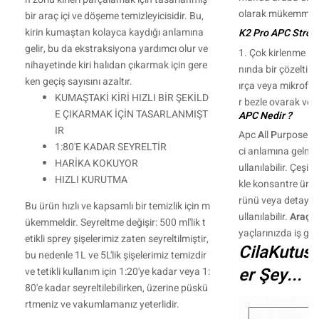
olarak mükemmeld
bir araç içi ve döşeme temizleyicisidir. Bu,
kirin kumaştan kolayca kaydığı anlamına
K2 Pro APC Strong
gelir, bu da ekstraksiyona yardımcı olur ve
1. Çok kirlenme içi
nihayetinde kiri halıdan çıkarmak için gere
nında bir çözelti h
ken geçiş sayısını azaltır.
ırça veya mikrofibe
KUMAŞTAKİ KİRİ HIZLI BİR ŞEKİLD
r bezle ovarak veya
E ÇIKARMAK İÇİN TASARLANMIŞT
APC Nedir ?
IR
Apc
A
ll
P
urpose
C
1:80'E KADAR SEYRELTİR
ci anlamına gelmek
HARİKA KOKUYOR
ullanılabilir. Çeşit
HIZLI KURUTMA
kle konsantre ürün
rünü veya detay fı
Bu ürün hızlı ve kapsamlı bir temizlik için m
ullanılabilir.
Araç İ
ükemmeldir. Seyreltme değişir: 500 ml'lik t
yaçlarınızda iş gör
etikli sprey şişelerimiz zaten seyreltilmiştir,
CilaKutusu
bu nedenle 1L ve 5L'lik şişelerimiz temizdir
er Şey...
ve tetikli kullanım için 1:20'ye kadar veya 1:
80'e kadar seyreltilebilirken, üzerine püskü
rtmeniz ve vakumlamanız yeterlidir.