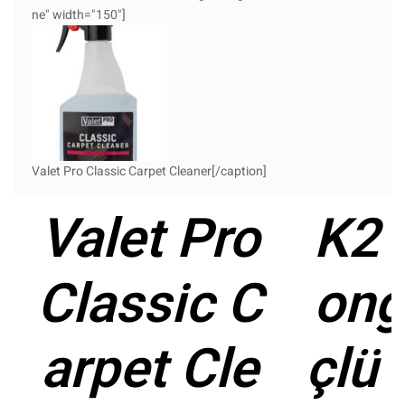
ne" width="150"]
Valet Pro Classic Carpet Cleaner[/caption]
Valet Pro
K2 
Classic C
ong
arpet Cle
çlü