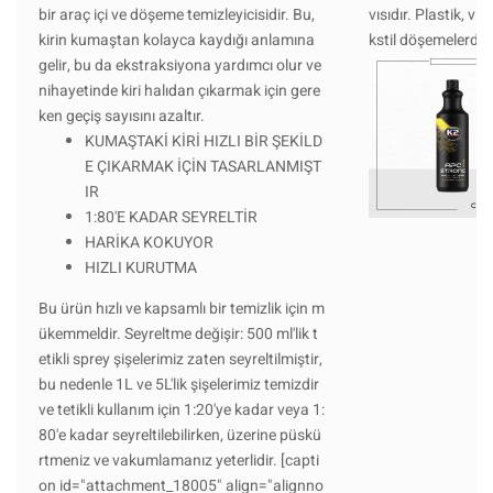
bir araç içi ve döşeme temizleyicisidir. Bu,
vısıdır. Plastik, vi
kirin kumaştan kolayca kaydığı anlamına
kstil döşemelerdeki 
gelir, bu da ekstraksiyona yardımcı olur ve
nihayetinde kiri halıdan çıkarmak için gere
ken geçiş sayısını azaltır.
KUMAŞTAKİ KİRİ HIZLI BİR ŞEKİLD
E ÇIKARMAK İÇİN TASARLANMIŞT
IR
1:80'E KADAR SEYRELTİR
HARİKA KOKUYOR
HIZLI KURUTMA
Bu ürün hızlı ve kapsamlı bir temizlik için m
ükemmeldir. Seyreltme değişir: 500 ml'lik t
etikli sprey şişelerimiz zaten seyreltilmiştir,
bu nedenle 1L ve 5L'lik şişelerimiz temizdir
ve tetikli kullanım için 1:20'ye kadar veya 1:
80'e kadar seyreltilebilirken, üzerine püskü
rtmeniz ve vakumlamanız yeterlidir. [capti
on id="attachment_18005" align="alignno