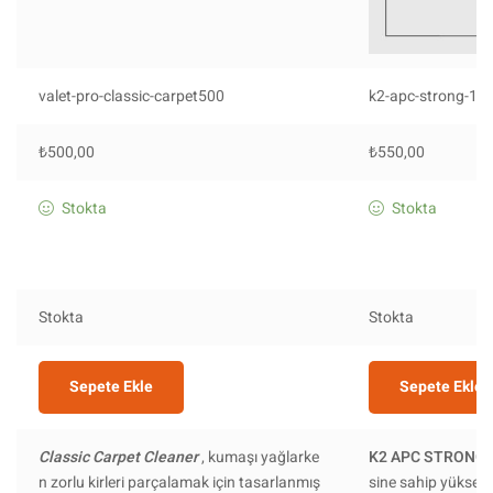
valet-pro-classic-carpet500
k2-apc-strong-1l
₺
500,00
₺
550,00
Stokta
Stokta
Stokta
Stokta
Sepete Ekle
Sepete Ekle
Classic Carpet Cleaner
, kumaşı yağlarke
K2 APC STRONG
n zorlu kirleri parçalamak için tasarlanmış
sine sahip yüksek 