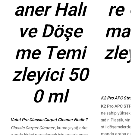
aner Halı
re 
ve Döşe
maç
me Temi
zley
zleyici 50
0 ml
K2 Pro APC Strong
K2 Pro APC STR
ne sahip yüksek ko
Valet Pro Classic Carpet Cleaner Nedir ?
sıdır. Plastik, vini
stil döşemelerdeki e
Classic Carpet Cleaner
, kumaşı yağlarke
manda araba dış 
n zorlu kirleri parçalamak için tasarlanmış