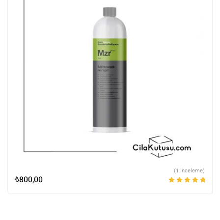
(1 İnceleme)
₺
800,00
5 üzerinden
5.00
oy aldı