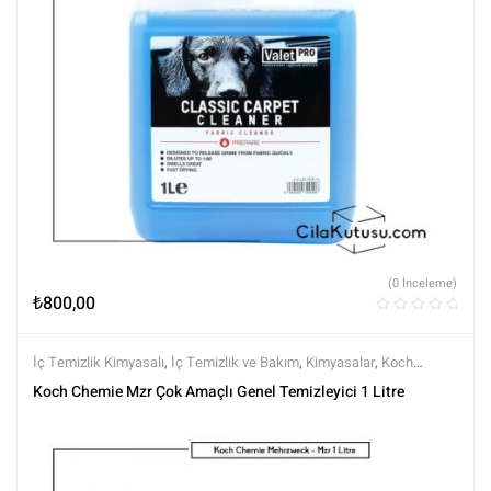
(0 İnceleme)
₺
800,00
İç Temizlik Kimyasalı
,
İç Temizlik ve Bakım
,
Kimyasalar
,
Koch
Chemie
,
Markalar
,
Tüm Ürünler
,
Tüm Ürünler
Koch Chemie Mzr Çok Amaçlı Genel Temizleyici 1 Litre