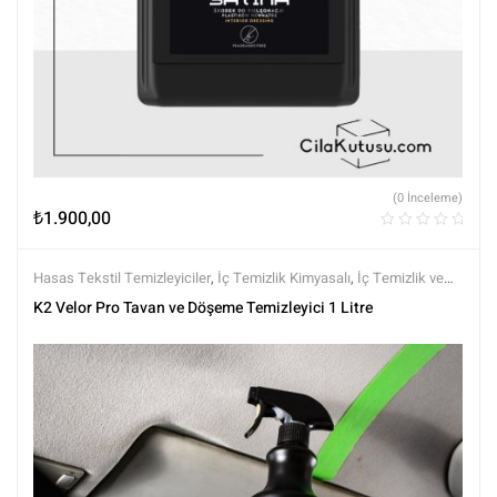
(0 İnceleme)
₺
1.900,00
Hasas Tekstil Temizleyiciler
,
İç Temizlik Kimyasalı
,
İç Temizlik ve
Bakım
,
K2
,
Kimyasalar
,
Markalar
,
Tüm Ürünler
,
Tüm Ürünler
K2 Velor Pro Tavan ve Döşeme Temizleyici 1 Litre