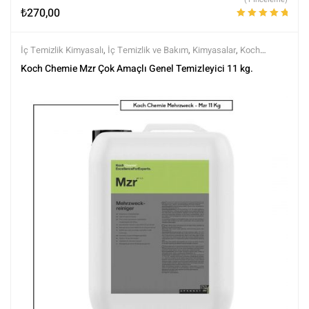
₺
270,00
5 üzerinden
5.00
oy aldı
İç Temizlik Kimyasalı
,
İç Temizlik ve Bakım
,
Kimyasalar
,
Koch
Chemie
,
Markalar
,
Tüm Ürünler
,
Tüm Ürünler
Koch Chemie Mzr Çok Amaçlı Genel Temizleyici 11 kg.