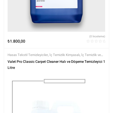
(0 İnceleme)
₺
1.800,00
Hasas Tekstil Temizleyiciler
,
İç Temizlik Kimyasalı
,
İç Temizlik ve
Bakım
,
Kimyasalar
,
Markalar
,
Tüm Ürünler
,
Tüm Ürünler
,
Valet Pro
Valet Pro Classic Carpet Cleaner Halı ve Döşeme Temizleyici 1
Litre