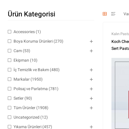
Ürün Kategorisi
Accessories
(1)
Kalın Past
padleri
,
Pe
Boya Koruma Ürünleri
(270)
Koch Che
Polisaj ve
Sert Pas
Cam
(53)
Ürünler
,
Tü
Ekipman
(10)
İç Temizlik ve Bakım
(480)
Markalar
(1950)
Polisaj ve Parlatma
(781)
Setler
(90)
Tüm Ürünler
(1908)
Uncategorized
(12)
Yıkama Ürünleri
(457)