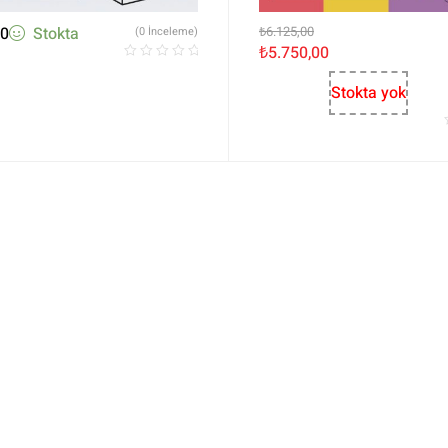
00
Stokta
₺
6.125,00
(0 İnceleme)
₺
5.750,00
Stokta yok