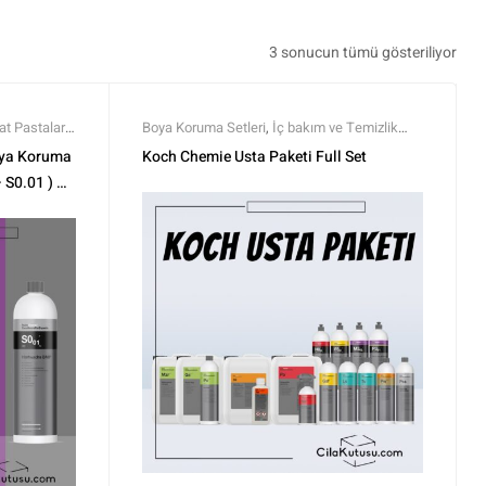
3 sonucun tümü gösteriliyor
at Pastalar
,
Boya Koruma Setleri
,
İç bakım ve Temizlik
ar
,
Polisaj
,
Setleri
,
Koch Chemie
,
Markalar
,
Polisaj Setleri
,
oya Koruma
Koch Chemie Usta Paketi Full Set
a
,
Setler
,
Setler
,
Tüm Ürünler
,
Tüm Ürünler
 S0.01 ) 1