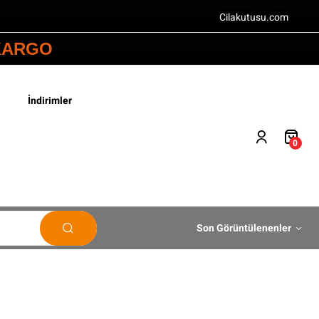
Cilakutusu.com
 KARGO
İndirimler
0
Son Görüntülenenler