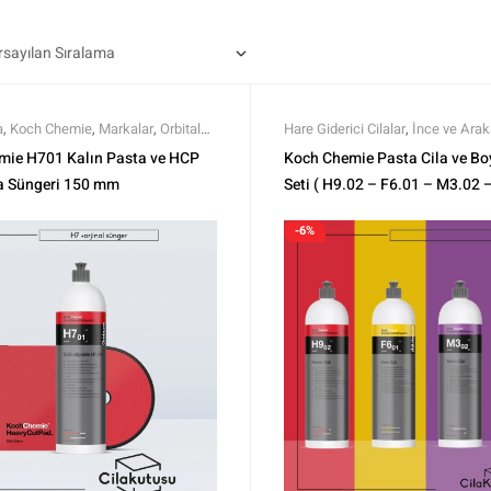
a
,
Koch Chemie
,
Markalar
,
Orbital
Hare Giderici Cilalar
,
İnce ve Arak
dler
,
Pedler ve Keçeler
,
Polisaj
,
Kalın Pasta
,
Koch Chemie
,
Markal
mie H701 Kalın Pasta ve HCP
Koch Chemie Pasta Cila ve B
 Parlatma
,
Setler
,
Setler
,
Tüm
Polisaj Setleri
,
Polisaj ve Parlatm
ta Süngeri 150 mm
Seti ( H9.02 – F6.01 – M3.02 –
m Ürünler
Setler
,
Tüm Ürünler
,
Tüm Ürünler
Litre
-6%