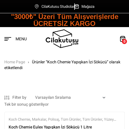
CilaKutusu Studiolar
Mağaza
"3000₺" Üzeri Tüm Alışverişlerde
ÜCRETSİZ KARGO
MENU
0
Home Page
Ürünler “Koch Chemie Yapışkan İzi Sökücü” olarak
etiketlendi
Filter by
Tek bir sonuç gösteriliyor
Koch Chemie
,
Markalar
,
Polisaj
,
Tüm Ürünler
,
Tüm Ürünler
,
Yüzey
Arındırıcılar
,
Yüzey Temizleyici ve Arındırıcılar
,
Yüzey Temizleyiciler
Koch Chemie Eulex Yapışkan İzi Sökücü 1 Litre