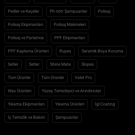
Pedler ve Keçeler
Ph nötr Şampuanlar
Polisaj
Polisaj Ekipmanları
Polisaj Makineleri
Polisaj ve Parlatma
PPF Ekipmanları
PPF Kaplama Ürünleri
Rupes
Seramik Boya Koruma
Setler
Setler
Shine Mate
Slopes
Tüm Ürünler
Tüm Ürünler
Valet Pro
Wax Ürünleri
Yüzey Temizleyici ve Arındırıcılar
Yıkama Ekipmanları
Yıkama Ürünleri
İgl Coating
İç Temizlik ve Bakım
Şampuanlar