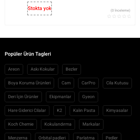
Stokta yok
(0 İnceleme)
Popüler Ürün Tagleri
Areon
Askı Kokular
Bezler
Boya Koruma Ürünleri
Cam
CarPro
Cila Kutusu
Deri İçin Ürünler
Ekipmanlar
Gyeon
Hare Giderici Cilalar
K2
Kalın Pasta
Kimyasalar
Koch Chemie
Kokulandırma
Markalar
Menzerna
Orbital padleri
Parlatma
Pedler