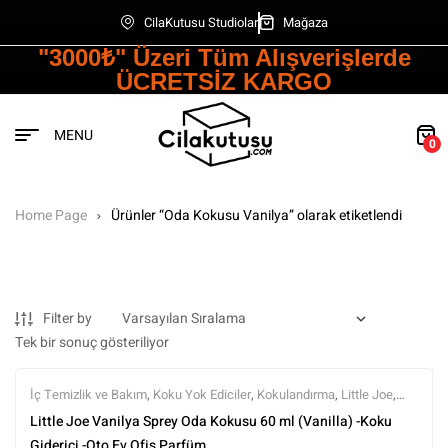
CilaKutusu Studiolar
Mağaza
"3000₺" Üzeri Tüm Alışverişlerde
ÜCRETSİZ KARGO
MENU
0
Home Page
Ürünler “Oda Kokusu Vanilya” olarak etiketlendi
Filter by
Tek bir sonuç gösteriliyor
İç Temizlik ve Bakım
,
Koku Yok Ediciler
,
Kokulandırma
,
Little Joe
,
Markalar
,
Tüm Ürünler
,
Tüm Ürünler
Little Joe Vanilya Sprey Oda Kokusu 60 ml (Vanilla) -Koku
Giderici -Oto Ev Ofis Parfüm