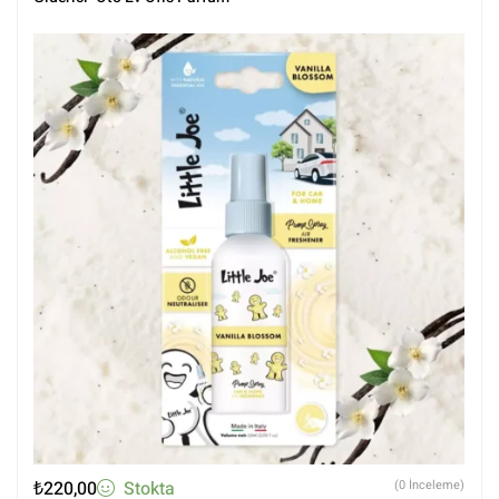
₺
220,00
Stokta
(0 İnceleme)