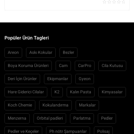
Popüler Ürün Tagleri
Areon
Askı Kokular
Bezler
Boya Koruma Ürünleri
Cam
CarPro
Cila Kutusu
Deri İçin Ürünler
Ekipmanlar
Gyeon
Hare Giderici Cilalar
K2
Kalın Pasta
Kimyasalar
Koch Chemie
Kokulandırma
Markalar
Menzerna
Orbital padleri
Parlatma
Pedler
Pedler ve Keçeler
Ph nötr Şampuanlar
Polisaj