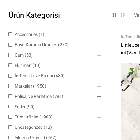
Ürün Kategorisi
Accessories
(1)
İç Temizli
Kokulandı
Boya Koruma Ürünleri
(270)
Little Jo
Ürünler
,
Tü
ml (Vanill
Cam
(53)
Parfüm
Ekipman
(10)
İç Temizlik ve Bakım
(480)
Markalar
(1950)
Polisaj ve Parlatma
(781)
Setler
(90)
Tüm Ürünler
(1908)
Uncategorized
(12)
Yıkama Ürünleri
(457)