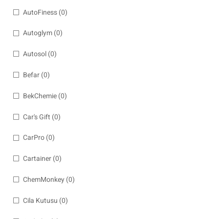
AutoFiness
(0)
Autoglym
(0)
Autosol
(0)
Befar
(0)
BekChemie
(0)
Car's Gift
(0)
CarPro
(0)
Cartainer
(0)
ChemMonkey
(0)
Cila Kutusu
(0)