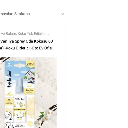
k ve Bakım
,
Koku Yok Ediciler
,
rma
,
Little Joe
,
Markalar
,
Tüm
e Vanilya Sprey Oda Kokusu 60
m Ürünler
a) -Koku Giderici -Oto Ev Ofis