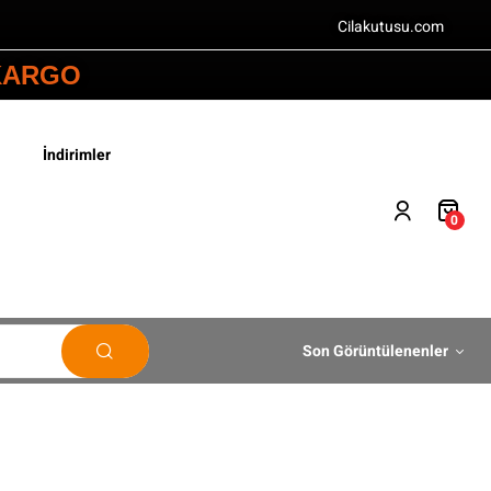
Cilakutusu.com
 KARGO
İndirimler
0
Son Görüntülenenler