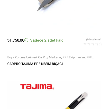
₺
1.750,00
Sadece 2 adet kaldı
(0 İnceleme)
Boya Koruma Ürünleri
,
CarPro
,
Markalar
,
PPF Ekipmanları
,
PPF
Kaplama Ürünleri
,
Tüm Ürünler
,
Tüm Ürünler
CARPRO TAJİMA PPF KESİM BIÇAGI