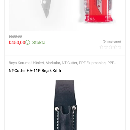
₺
500,00
₺
450,00
Stokta
(0 İnceleme)
Boya Koruma Ürünleri
,
Markalar
,
NT-Cutter
,
PPF Ekipmanları
,
PPF
Kaplama Ürünleri
,
Tüm Ürünler
,
Tüm Ürünler
NT-Cutter HA-11P Bıçak Kılıfı