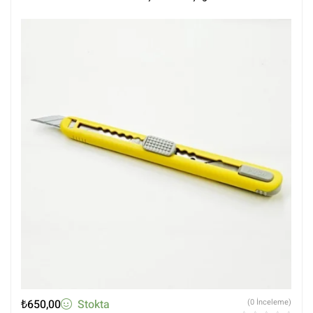
₺
650,00
Stokta
(0 İnceleme)