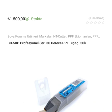
₺
1.500,00
Stokta
(0 İnceleme)
Boya Koruma Ürünleri
,
Markalar
,
NT-Cutter
,
PPF Ekipmanları
,
PPF
Kaplama Ürünleri
,
Tüm Ürünler
,
Tüm Ürünler
BD-50P Profesyonel Seri 30 Derece PPF Bıçağı 50li