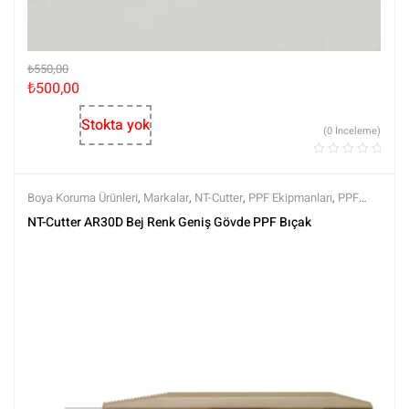
₺
550,00
₺
500,00
Stokta yok
(0 İnceleme)
Boya Koruma Ürünleri
,
Markalar
,
NT-Cutter
,
PPF Ekipmanları
,
PPF
Kaplama Ürünleri
,
Tüm Ürünler
,
Tüm Ürünler
NT-Cutter AR30D Bej Renk Geniş Gövde PPF Bıçak