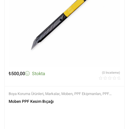
₺
500,00
Stokta
(0 İnceleme)
Boya Koruma Ürünleri
,
Markalar
,
Moben
,
PPF Ekipmanları
,
PPF
Kaplama Ürünleri
,
Tüm Ürünler
,
Tüm Ürünler
Moben PPF Kesim Bıçağı