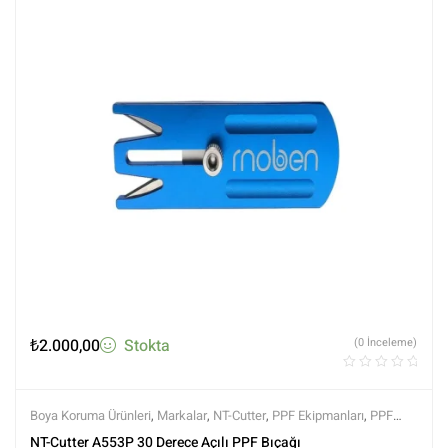
₺
2.000,00
Stokta
(0 İnceleme)
Boya Koruma Ürünleri
,
Markalar
,
NT-Cutter
,
PPF Ekipmanları
,
PPF
Kaplama Ürünleri
,
Tüm Ürünler
,
Tüm Ürünler
NT-Cutter A553P 30 Derece Açılı PPF Bıçağı