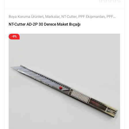
Boya Koruma Ürünleri
,
Markalar
,
NT-Cutter
,
PPF Ekipmanları
,
PPF
Kaplama Ürünleri
,
Tüm Ürünler
,
Tüm Ürünler
NT-Cutter AD-2P 30 Derece Maket Bıçağı
-9%