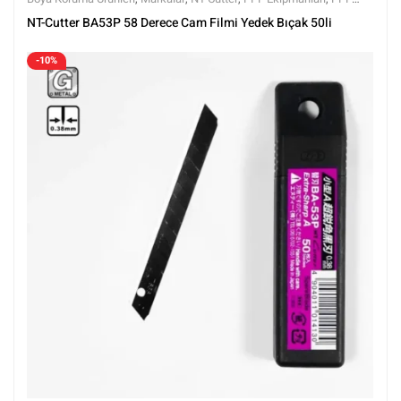
Kaplama Ürünleri
,
Tüm Ürünler
,
Tüm Ürünler
NT-Cutter BA53P 58 Derece Cam Filmi Yedek Bıçak 50li
-10%