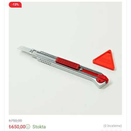
-13%
₺
750,00
₺
650,00
Stokta
(0 İnceleme)