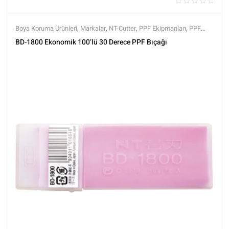
Boya Koruma Ürünleri
,
Markalar
,
NT-Cutter
,
PPF Ekipmanları
,
PPF
Kaplama Ürünleri
,
Tüm Ürünler
,
Tüm Ürünler
BD-1800 Ekonomik 100’lü 30 Derece PPF Bıçağı