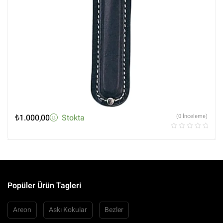
₺
1.000,00
Stokta
(0 İnceleme)
Popüler Ürün Tagleri
Areon
Askı Kokular
Bezler