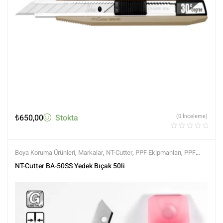
₺
650,00
Stokta
(0 İnceleme)
Boya Koruma Ürünleri
,
Markalar
,
NT-Cutter
,
PPF Ekipmanları
,
PPF
Kaplama Ürünleri
,
Tüm Ürünler
,
Tüm Ürünler
NT-Cutter BA-50SS Yedek Bıçak 50li