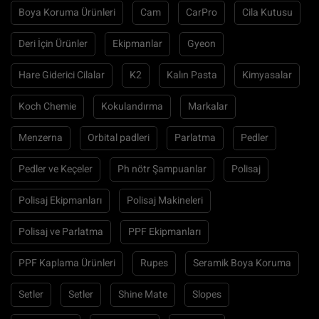
Boya Koruma Ürünleri
Cam
CarPro
Cila Kutusu
Deri İçin Ürünler
Ekipmanlar
Gyeon
Hare Giderici Cilalar
K2
Kalın Pasta
Kimyasalar
Koch Chemie
Kokulandırma
Markalar
Menzerna
Orbital padleri
Parlatma
Pedler
Pedler ve Keçeler
Ph nötr Şampuanlar
Polisaj
Polisaj Ekipmanları
Polisaj Makineleri
Polisaj ve Parlatma
PPF Ekipmanları
PPF Kaplama Ürünleri
Rupes
Seramik Boya Koruma
Setler
Setler
Shine Mate
Slopes