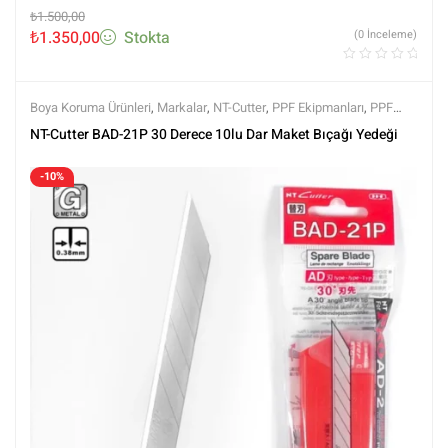
₺
1.500,00
₺
1.350,00
Stokta
(0 İnceleme)
Boya Koruma Ürünleri
,
Markalar
,
NT-Cutter
,
PPF Ekipmanları
,
PPF
Kaplama Ürünleri
,
Tüm Ürünler
,
Tüm Ürünler
NT-Cutter BAD-21P 30 Derece 10lu Dar Maket Bıçağı Yedeği
-10%