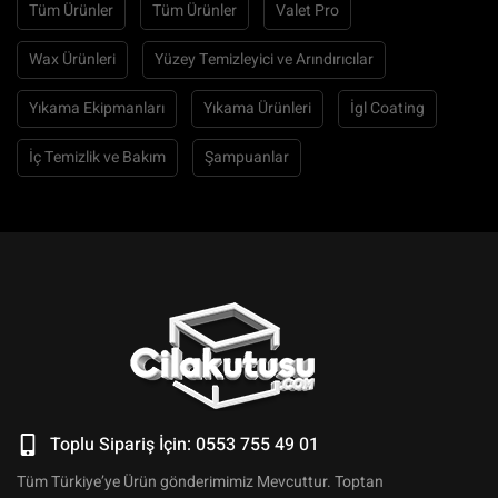
Tüm Ürünler
Tüm Ürünler
Valet Pro
Wax Ürünleri
Yüzey Temizleyici ve Arındırıcılar
Yıkama Ekipmanları
Yıkama Ürünleri
İgl Coating
İç Temizlik ve Bakım
Şampuanlar
Toplu Sipariş İçin: 0553 755 49 01
Tüm Türkiye’ye Ürün gönderimimiz Mevcuttur. Toptan