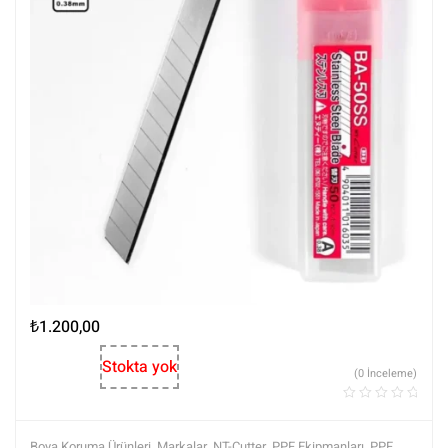
₺
1.200,00
Stokta yok
(0 İnceleme)
Boya Koruma Ürünleri
,
Markalar
,
NT-Cutter
,
PPF Ekipmanları
,
PPF