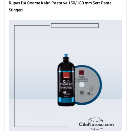
Polisaj
,
Polisaj Setleri
,
Polisaj ve Parlatma
,
Rupes
,
Setler
,
Setler
,
Tüm
Rupes DA Coarse Kalın Pasta ve 150/180 mm Sert Pasta
Ürünler
,
Tüm Ürünler
Süngeri