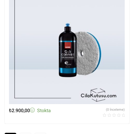
₺
2.900,00
Stokta
(0 İnceleme)