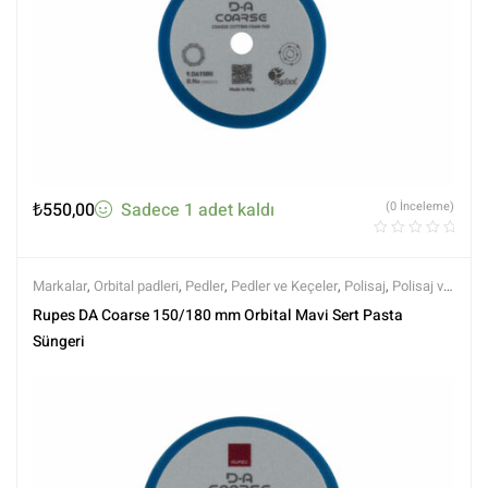
₺
550,00
Sadece 1 adet kaldı
(0 İnceleme)
Markalar
,
Orbital padleri
,
Pedler
,
Pedler ve Keçeler
,
Polisaj
,
Polisaj ve
Parlatma
,
Rupes
Rupes DA Coarse 150/180 mm Orbital Mavi Sert Pasta
Süngeri