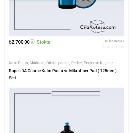
₺
2.700,00
Stokta
(0 İnceleme)
Kalın Pasta
,
Markalar
,
Orbital padleri
,
Pedler
,
Pedler ve Keçeler
,
Polisaj
,
Polisaj Setleri
,
Polisaj ve Parlatma
,
Rupes
,
Setler
,
Setler
,
Tüm
Rupes DA Coarse Kalın Pasta ve Mikrofiber Pad ( 125mm )
Ürünler
,
Tüm Ürünler
Seti