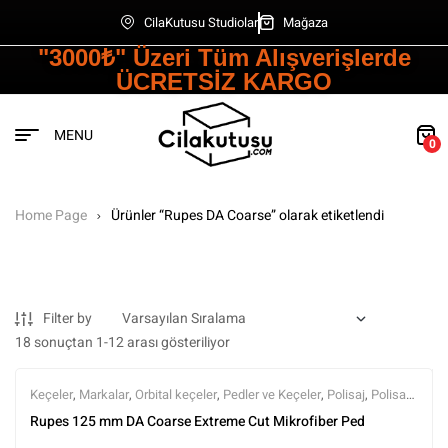
CilaKutusu Studiolar
Mağaza
"3000₺" Üzeri Tüm Alışverişlerde
ÜCRETSİZ KARGO
MENU
0
Home Page
Ürünler “Rupes DA Coarse” olarak etiketlendi
Filter by
18 sonuçtan 1-12 arası gösteriliyor
Keçeler
,
Markalar
,
Orbital keçeler
,
Pedler ve Keçeler
,
Polisaj
,
Polisaj
ve Parlatma
,
Rupes
,
Tüm Ürünler
,
Tüm Ürünler
Rupes 125 mm DA Coarse Extreme Cut Mikrofiber Ped