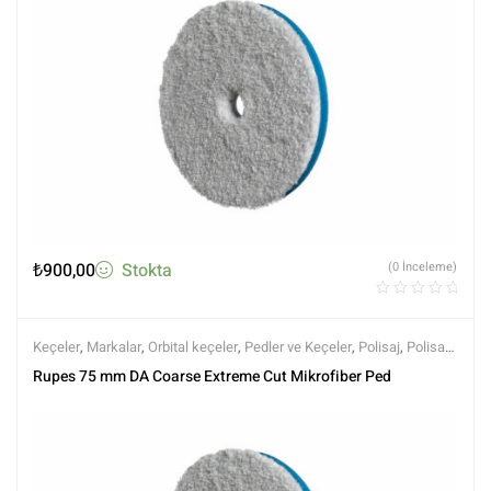
₺
900,00
Stokta
(0 İnceleme)
Keçeler
,
Markalar
,
Orbital keçeler
,
Pedler ve Keçeler
,
Polisaj
,
Polisaj
ve Parlatma
,
Rupes
,
Tüm Ürünler
,
Tüm Ürünler
Rupes 75 mm DA Coarse Extreme Cut Mikrofiber Ped