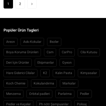
1
2
Popüler Ürün Tagleri
Areon
Askı Kokular
Bezler
Boya Koruma Ürünleri
Cam
CarPro
Cila Kutusu
Deri İçin Ürünler
Ekipmanlar
Gyeon
Hare Giderici Cilalar
K2
Kalın Pasta
Kimyasalar
Koch Chemie
Kokulandırma
Markalar
Menzerna
Orbital padleri
Parlatma
Pedler
Pedler ve Keçeler
Ph nötr Şampuanlar
Polisaj