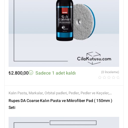
₺
2.800,00
Sadece 1 adet kaldı
(0 İnceleme)
Kalın Pasta
,
Markalar
,
Orbital padleri
,
Pedler
,
Pedler ve Keçeler
,
Polisaj
,
Polisaj Setleri
,
Polisaj ve Parlatma
,
Rupes
,
Setler
,
Setler
,
Tüm
Rupes DA Coarse Kalın Pasta ve Mikrofiber Pad ( 150mm )
Ürünler
,
Tüm Ürünler
Seti