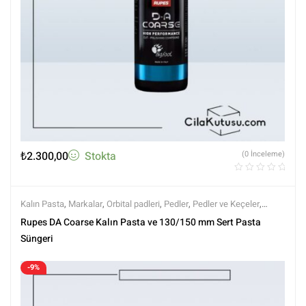
₺
2.300,00
Stokta
(0 İnceleme)
Kalın Pasta
,
Markalar
,
Orbital padleri
,
Pedler
,
Pedler ve Keçeler
,
Polisaj
,
Polisaj Setleri
,
Polisaj ve Parlatma
,
Rupes
,
Setler
,
Setler
,
Tüm
Rupes DA Coarse Kalın Pasta ve 130/150 mm Sert Pasta
Ürünler
,
Tüm Ürünler
Süngeri
-9%