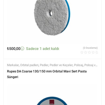
₺
500,00
Sadece 1 adet kaldı
(0 İnceleme)
Markalar
,
Orbital padleri
,
Pedler
,
Pedler ve Keçeler
,
Polisaj
,
Polisaj ve
Parlatma
,
Rupes
Rupes DA Coarse 130/150 mm Orbital Mavi Sert Pasta
Süngeri