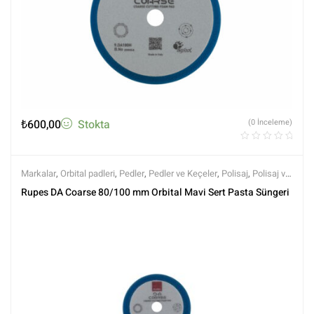
₺
600,00
Stokta
(0 İnceleme)
Markalar
,
Orbital padleri
,
Pedler
,
Pedler ve Keçeler
,
Polisaj
,
Polisaj ve
Parlatma
,
Rupes
Rupes DA Coarse 80/100 mm Orbital Mavi Sert Pasta Süngeri