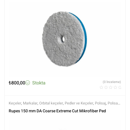
₺
800,00
Stokta
(0 İnceleme)
Keçeler
,
Markalar
,
Orbital keçeler
,
Pedler ve Keçeler
,
Polisaj
,
Polisaj
ve Parlatma
,
Rupes
,
Tüm Ürünler
,
Tüm Ürünler
Rupes 150 mm DA Coarse Extreme Cut Mikrofiber Ped