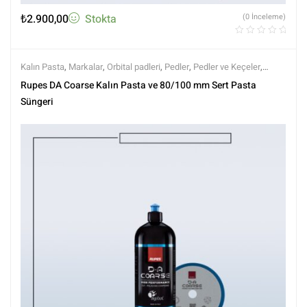
₺
2.900,00
Stokta
(0 İnceleme)
Kalın Pasta
,
Markalar
,
Orbital padleri
,
Pedler
,
Pedler ve Keçeler
,
Polisaj
,
Polisaj Setleri
,
Polisaj ve Parlatma
,
Rupes
,
Setler
,
Setler
,
Tüm
Rupes DA Coarse Kalın Pasta ve 80/100 mm Sert Pasta
Ürünler
,
Tüm Ürünler
Süngeri