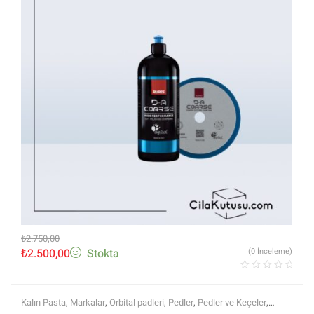
₺
2.750,00
₺
2.500,00
Stokta
(0 İnceleme)
Kalın Pasta
,
Markalar
,
Orbital padleri
,
Pedler
,
Pedler ve Keçeler
,