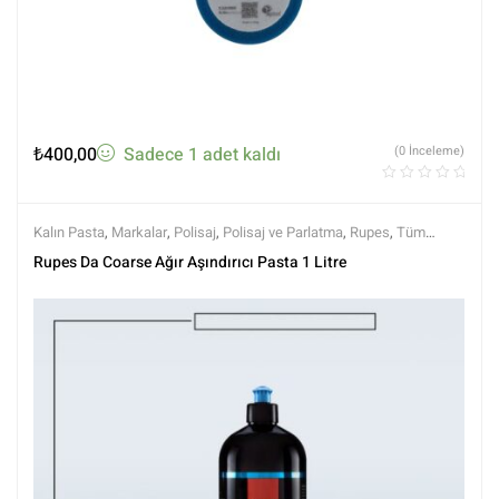
₺
400,00
Sadece 1 adet kaldı
(0 İnceleme)
Kalın Pasta
,
Markalar
,
Polisaj
,
Polisaj ve Parlatma
,
Rupes
,
Tüm
Ürünler
,
Tüm Ürünler
Rupes Da Coarse Ağır Aşındırıcı Pasta 1 Litre