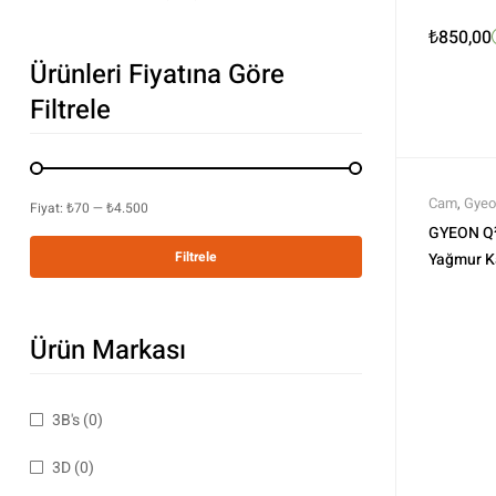
₺
850,00
Ürünleri Fiyatına Göre
Filtrele
Cam
,
Gyeo
Fiyat:
₺70
—
₺4.500
Ürünler
GYEON Q²
Filtrele
Yağmur Kay
1000 ml -
Ürün Markası
3B's
(0)
3D
(0)