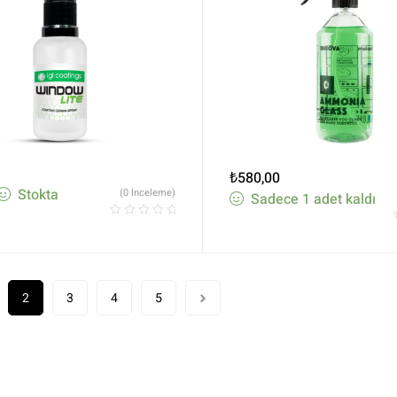
₺
580,00
Stokta
(0 İnceleme)
Sadece 1 adet kaldı
2
3
4
5