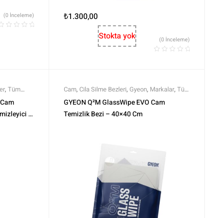
₺
1.300,00
(0 İnceleme)
Stokta yok
(0 İnceleme)
er
,
Tüm
Cam
,
Cila Silme Bezleri
,
Gyeon
,
Markalar
,
Tüm
Ürünler
,
Tüm Ürünler
,
Yıkama Ekipmanları
 Cam
GYEON Q²M GlassWipe EVO Cam
mizleyici –
Temizlik Bezi – 40×40 Cm