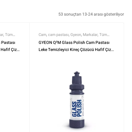
53 sonuçtan 13-24 arası gösteriliyor
ar
,
Tüm
Cam
,
cam pastası
,
Gyeon
,
Markalar
,
Tüm
Ürünler
,
Tüm Ürünler
 Pastası
GYEON Q²M Glass Polish Cam Pastası
Hafif Çizik
Leke Temizleyici Kireç Çözücü Hafif Çizik
Giderici – 250 ml