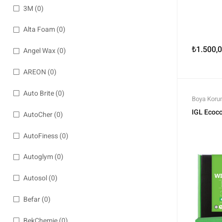
3M
(0)
Alta Foam
(0)
₺
1.500,
Angel Wax
(0)
AREON
(0)
Auto Brite
(0)
Boya Korum
Coating
,
M
IGL Ecoc
AutoCher
(0)
Tüm Ürünl
AutoFiness
(0)
Autoglym
(0)
Autosol
(0)
Befar
(0)
BekChemie
(0)