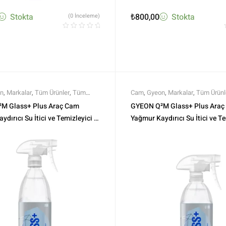
Stokta
₺
800,00
Stokta
(0 İnceleme)
n
,
Markalar
,
Tüm Ürünler
,
Tüm
Cam
,
Gyeon
,
Markalar
,
Tüm Ürünl
Ürünler
M Glass+ Plus Araç Cam
GYEON Q²M Glass+ Plus Araç
dırıcı Su İtici ve Temizleyici –
Yağmur Kaydırıcı Su İtici ve Te
Hidrofobik Parlak
500 ml -Hidrofobik Parlak