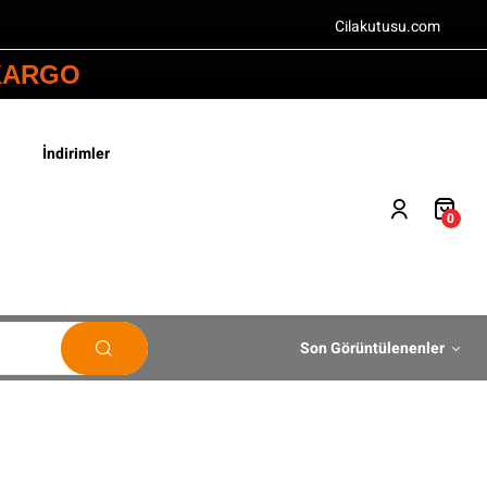
Cilakutusu.com
 KARGO
İndirimler
0
Son Görüntülenenler