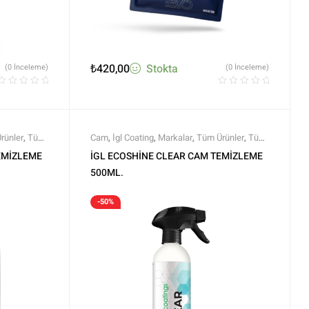
₺
420,00
Stokta
(0 İnceleme)
(0 İnceleme)
rünler
,
Tüm
Cam
,
İgl Coating
,
Markalar
,
Tüm Ürünler
,
Tüm
Ürünler
EMİZLEME
İGL ECOSHİNE CLEAR CAM TEMİZLEME
500ML.
-50%