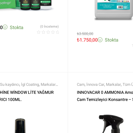
00
Stokta
(0 İnceleme)
₺
3.500,00
₺
1.750,00
Stokta
Su kaydırıcı
,
İgl Coating
,
Markalar
,
Cam
,
İnnova Car
,
Markalar
,
Tüm Ü
er
,
Tüm Ürünler
Ürünler
SHİNE WİNDOW LİTE YAĞMUR
INNOVACAR 0 AMMONIA Amo
RICI 100ML.
Cam Temizleyici Konsantre – 