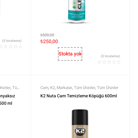
₺
500,00
₺
250,00
(0 İnceleme)
Stokta yok
(0 İnceleme)
rünler
,
Tüm
Cam
,
K2
,
Markalar
,
Tüm Ürünler
,
Tüm Ürünler
nyaksız
K2 Nuta Cam Temizleme Köpüğü 600ml
500 ml