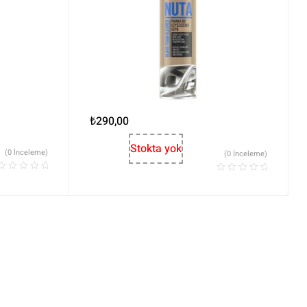
₺
290,00
Stokta yok
(0 İnceleme)
(0 İnceleme)