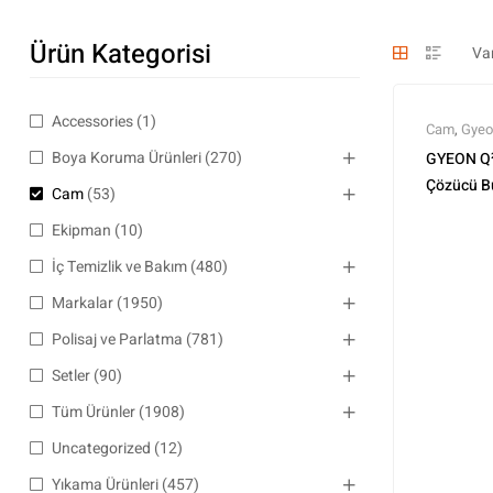
Ürün Kategorisi
Accessories
(1)
Cam
,
Gyeo
Ürünler
Boya Koruma Ürünleri
(270)
GYEON Q²
Çözücü B
Cam
(53)
Ekipman
(10)
İç Temizlik ve Bakım
(480)
Markalar
(1950)
Polisaj ve Parlatma
(781)
Setler
(90)
Tüm Ürünler
(1908)
Uncategorized
(12)
Yıkama Ürünleri
(457)