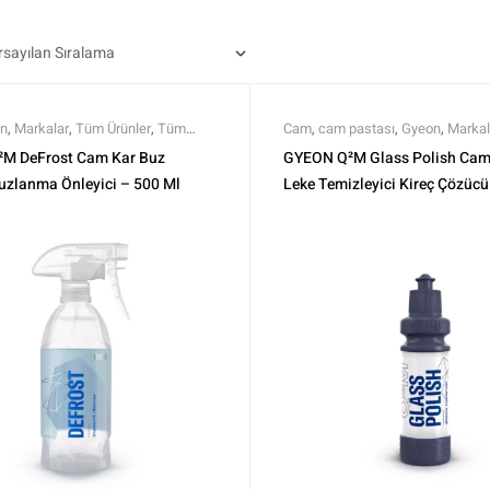
n
,
Markalar
,
Tüm Ürünler
,
Tüm
Cam
,
cam pastası
,
Gyeon
,
Markal
Ürünler
,
Tüm Ürünler
M DeFrost Cam Kar Buz
GYEON Q²M Glass Polish Cam
uzlanma Önleyici – 500 Ml
Leke Temizleyici Kireç Çözücü 
Giderici – 120 Ml