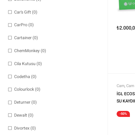
Car's Gift
(0)
CarPro
(0)
₺
2.000,
Cartainer
(0)
ChemMonkey
(0)
Cila Kutusu
(0)
Codetha
(0)
Cam
,
Cam 
Colourlock
(0)
Tüm Ürünl
İGL ECO
SU KAYDI
Deturner
(0)
-50%
Dewalt
(0)
Divortex
(0)