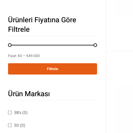
Ürünleri Fiyatına Göre
Filtrele
Fiyat:
₺0
—
₺49.000
Filtrele
Ürün Markası
3B's
(0)
3D
(0)