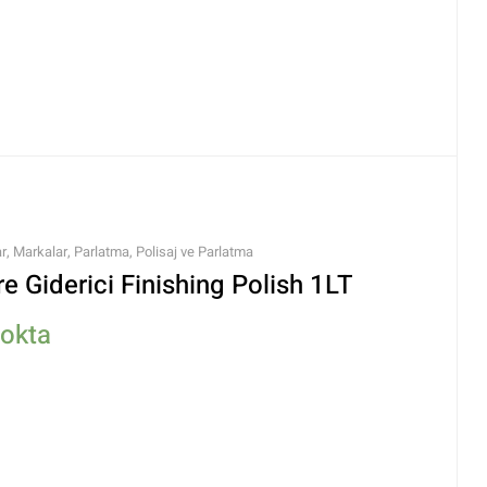
ar
,
Markalar
,
Parlatma
,
Polisaj ve Parlatma
 Giderici Finishing Polish 1LT
tokta