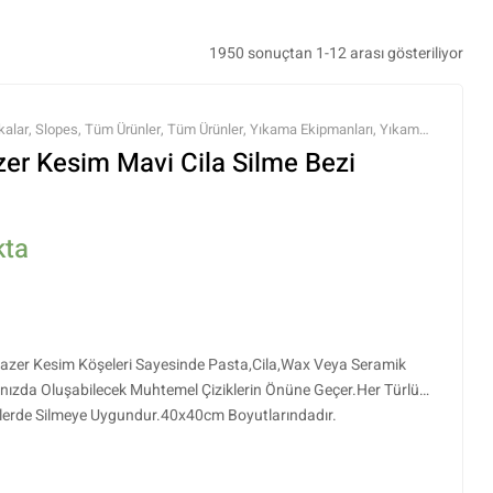
1950 sonuçtan 1-12 arası gösteriliyor
kalar
,
Slopes
,
Tüm Ürünler
,
Tüm Ürünler
,
Yıkama Ekipmanları
,
Yıkama
zer Kesim Mavi Cila Silme Bezi
kta
Lazer Kesim Köşeleri Sayesinde Pasta,Cila,Wax Veya Seramik
cınızda Oluşabilecek Muhtemel Çiziklerin Önüne Geçer.Her Türlü
eylerde Silmeye Uygundur.40x40cm Boyutlarındadır.