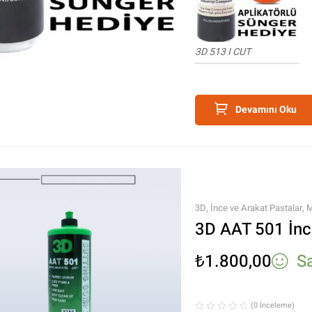
3D 513 I CUT
Devamını Oku
3D
,
İnce ve Arakat Pastalar
,
M
3D AAT 501 İn
₺
1.800,00
S
(0 İnceleme)