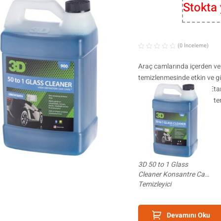
Stokta
(0 İnceleme)
Araç camlarında içerden ve
temizlenmesinde etkin ve gü
temizliğinde de etkilidir. 
cam türevi malzemelerin temi
3D 50 to 1 Glass
Cleaner Konsantre Cam
Temizleyici
Devamını Oku