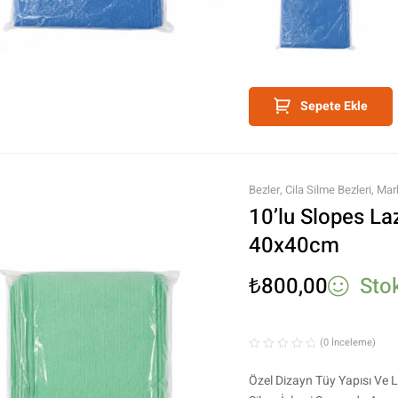
Sepete Ekle
Bezler
,
Cila Silme Bezleri
,
Mar
Ürünleri
10’lu Slopes La
40x40cm
₺
800,00
Sto
(0 İnceleme)
Özel Dizayn Tüy Yapısı Ve 