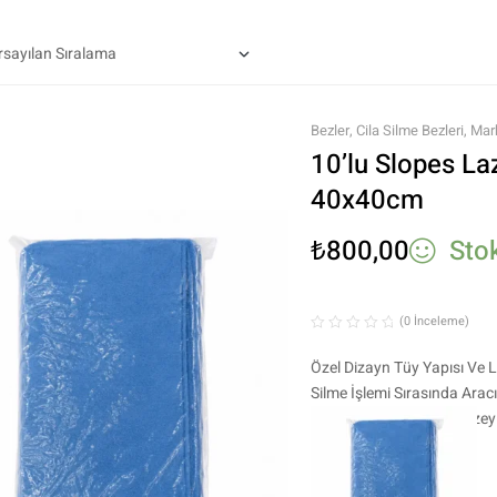
Bezler
,
Cila Silme Bezleri
,
Mar
Ürünleri
10’lu Slopes La
40x40cm
₺
800,00
Sto
(0 İnceleme)
Özel Dizayn Tüy Yapısı Ve 
Silme İşlemi Sırasında Ara
Boyalı , Cam , Plastik Yüz