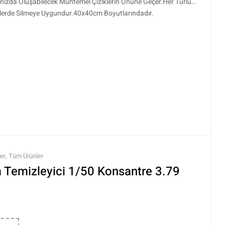
cınızda Oluşabilecek Muhtemel Çiziklerin Önüne Geçer.Her Türlü
eylerde Silmeye Uygundur.40x40cm Boyutlarındadır.
er
,
Tüm Ürünler
 Temizleyici 1/50 Konsantre 3.79