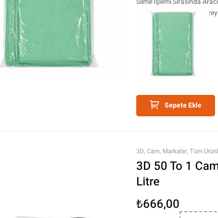
Silme İşlemi Sırasında Ara
Boyalı , Cam , Plastik Yüz
Sepete Ekle
3D
,
Cam
,
Markalar
,
Tüm Ürünl
3D 50 To 1 Cam
Litre
₺
666,00