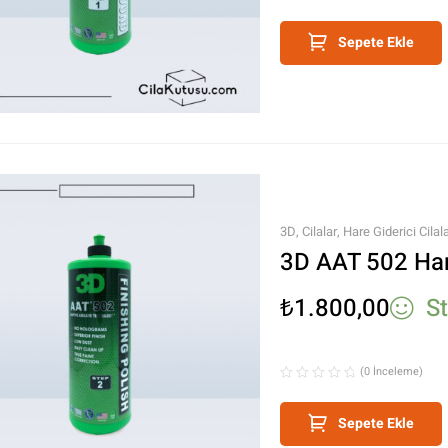
Sepete Ekle
3D
,
Cilalar
,
Hare Giderici Cilal
3D AAT 502 Hare
₺
1.800,00
S
(0 İnceleme)
Sepete Ekle