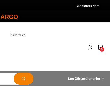
Cilakutusu.com
 KARGO
İndirimler
0
Son Görüntülenenler