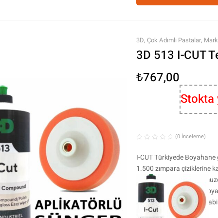
3D
,
Çok Adımlı Pastalar
,
Mark
3D 513 I-CUT Te
₺
767,00
Stokta
(0 İnceleme)
I-CUT Türkiyede Boyahane gr
1.500 zımpara çiziklerine ka
Tozuma yapmaz.Slikonsuz
Eski boyada keçe Yeni boyada
Son kat cila olarakta atılabi
Tek adım bir pastadır.