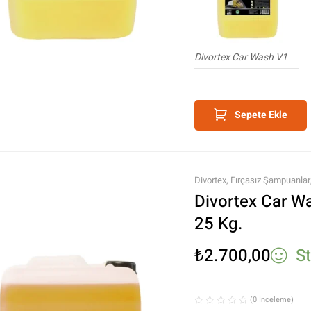
Divortex Car Wash V1
Sepete Ekle
Divortex
,
Fırçasız Şampuanlar
Divortex Car W
25 Kg.
₺
2.700,00
S
(0 İnceleme)