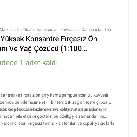
Markalar
,
Ön Yıkama Şampuanları
,
Prewashlar
,
Şampuanlar
,
Tüm
Ürünleri
Yüksek Konsantre Fırçasız Ön
nı Ve Yağ Çözücü (1:100
5 kg
adece 1 adet kaldı
ntreli ve fırçasız bir ön yıkama şampuanıdır. Bu kuvvetli
üzerinde derinlemesine etkili bir temizlik sağlar. İçerdiği özel
bir ön yıkama ile hızlı ve verimli bir temizlik sunar.
aklık katacak olan Poker, hızlı ve kolay bir temizlik deneyimi
nmadan bile etkisini gösterir, bu özelliğiyle zamandan ve
yardımcı olur. Fırçasız temizlik sistemleri ve köpük yapıcılarla
.