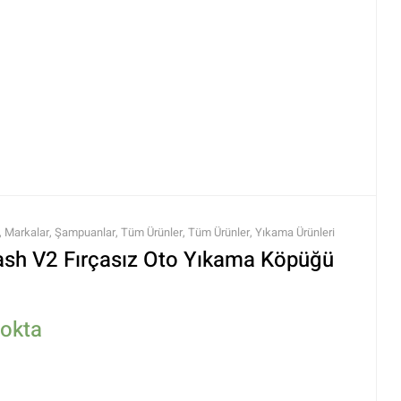
,
Markalar
,
Şampuanlar
,
Tüm Ürünler
,
Tüm Ürünler
,
Yıkama Ürünleri
ash V2 Fırçasız Oto Yıkama Köpüğü
tokta