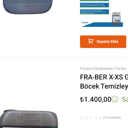
Sepete Ekle
Fırçasız Şampuanlar
,
Fra-ber
,
Ürünler
,
Tüm Ürünler
,
Yıkama 
FRA-BER X-XS G
Böcek Temizleyi
₺
1.400,00
S
(0 İnceleme)