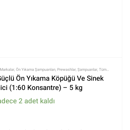
Markalar
,
Ön Yıkama Şampuanları
,
Prewashlar
,
Şampuanlar
,
Tüm
Ürünleri
üçlü Ön Yıkama Köpüğü Ve Sinek
ci (1:60 Konsantre) – 5 kg
adece 2 adet kaldı