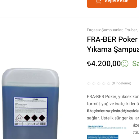
Sepete Ekle
Fırçasız Şampuanlar
,
Fra-ber
,
Ürünler
,
Tüm Ürünler
,
Yıkama 
FRA-BER Poker 
Yıkama Şampua
Konsantre) – 2
₺
4.200,00
S
(0 İnceleme)
FRA-BER Poker, yüksek konsa
formül, yağ ve inatçı kirler 
bileşenler sayesinde, sadece 
Araçlarınıza ekstra bir parl
sağlar. Üstelik sünger kulla
enerjiden tasarruf etmenize 
uyumlu bir formüle sahiptir