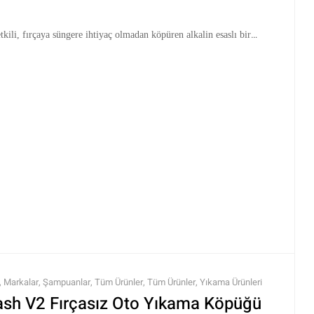
kili, fırçaya süngere ihtiyaç olmadan köpüren alkalin esaslı bir
,
Markalar
,
Şampuanlar
,
Tüm Ürünler
,
Tüm Ürünler
,
Yıkama Ürünleri
ash V2 Fırçasız Oto Yıkama Köpüğü