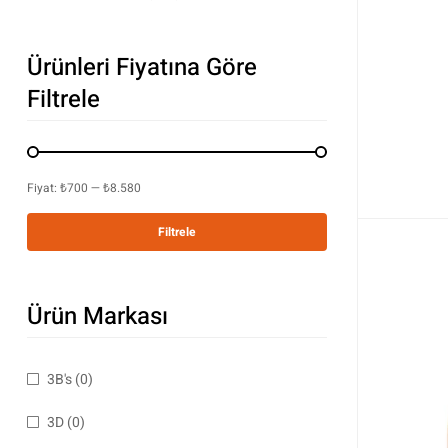
Ürünleri Fiyatına Göre
Filtrele
Fiyat:
₺700
—
₺8.580
Filtrele
Ürün Markası
3B's
(0)
3D
(0)