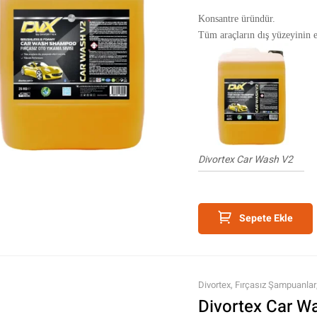
Konsantre üründür.
Tüm araçların dış yüzeyinin et
temizleme ürünüdür.
Sarı Renklidir.
Divortex Car Wash V2
Sepete Ekle
Divortex
,
Fırçasız Şampuanlar
Divortex Car W