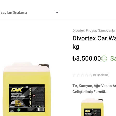
Divortex
,
Fırçasız Şampuanlar
Divortex Car Wa
kg
₺
3.500,00
S
(0 İnceleme)
Tır, Kamyon, Ağır Vasıta A
Geliştirilmiş Formül.