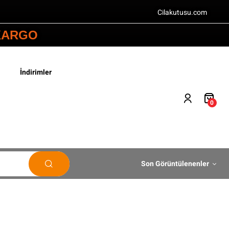
Cilakutusu.com
 KARGO
İndirimler
0
Son Görüntülenenler