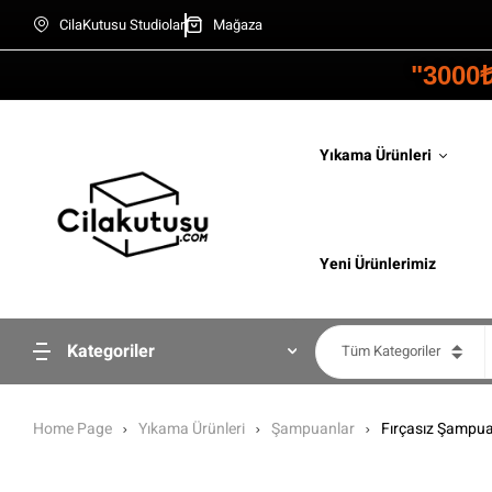
CilaKutusu Studiolar
Mağaza
"3000
Yıkama Ürünleri
Yeni Ürünlerimiz
Kategoriler
Tüm Kategoriler
Home Page
Yıkama Ürünleri
Şampuanlar
Fırçasız Şampua