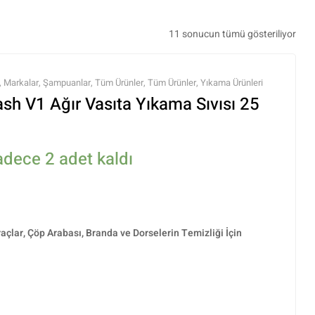
11 sonucun tümü gösteriliyor
,
Markalar
,
Şampuanlar
,
Tüm Ürünler
,
Tüm Ürünler
,
Yıkama Ürünleri
sh V1 Ağır Vasıta Yıkama Sıvısı 25
adece 2 adet kaldı
raçlar, Çöp Arabası, Branda ve Dorselerin Temizliği İçin