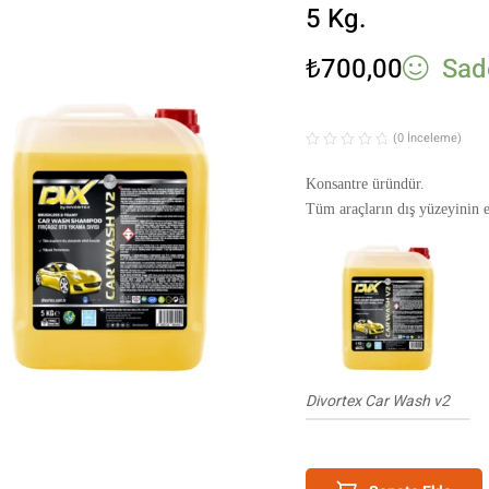
5 Kg.
₺
700,00
Sad
(0 İnceleme)
Konsantre üründür.
Tüm araçların dış yüzeyinin et
temizleme ürünüdür.
Sarı Renklidir.
Divortex Car Wash v2