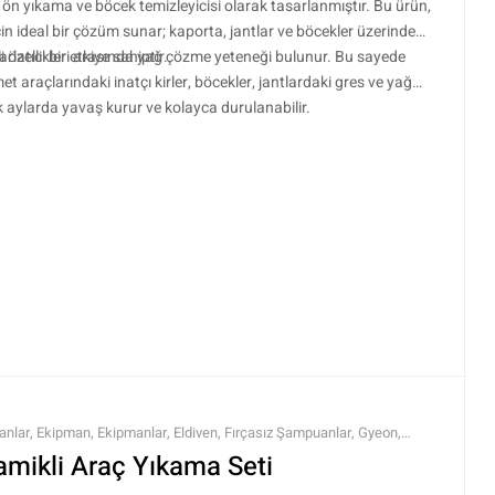
n yıkama ve böcek temizleyicisi olarak tasarlanmıştır. Bu ürün,
in ideal bir çözüm sunar; kaporta, jantlar ve böcekler üzerinde
arlatıcı bir etkiye sahiptir.
 özellikleri arasında yağ çözme yeteneği bulunur. Bu sayede
et araçlarındaki inatçı kirler, böcekler, jantlardaki gres ve yağ
k aylarda yavaş kurur ve kolayca durulanabilir.
anlar
,
Ekipman
,
Ekipmanlar
,
Eldiven
,
Fırçasız Şampuanlar
,
Gyeon
,
,
Şampuanlar
,
Tüm Ürünler
,
Tüm Ürünler
,
Yıkama Ekipmanları
,
Yıkama
amikli Araç Yıkama Seti
kama Ürünleri