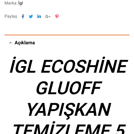
Marka:
İgl
Facebook
Twitter
Linkedin
Google+
Pinterest
Paylaş
Açıklama
İGL ECOSHİNE
GLUOFF
YAPIŞKAN
TEMİZLEME 5