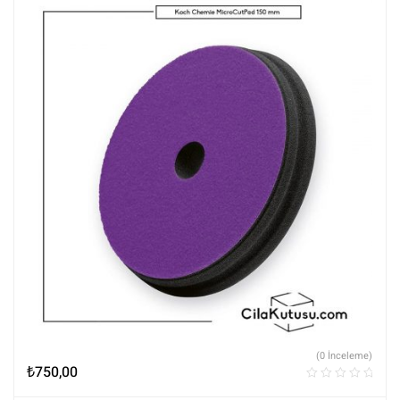
(0 İnceleme)
₺
750,00