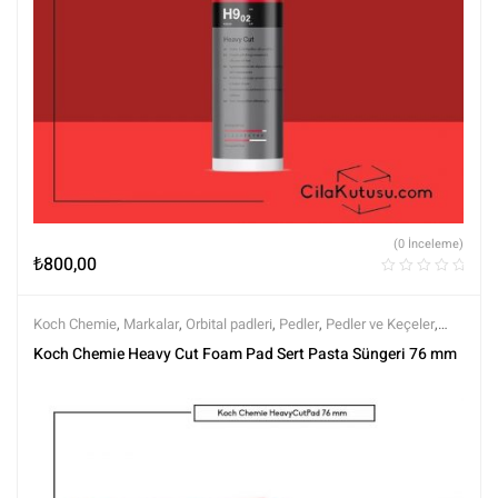
(0 İnceleme)
₺
800,00
Koch Chemie
,
Markalar
,
Orbital padleri
,
Pedler
,
Pedler ve Keçeler
,
Polisaj ve Parlatma
,
Tüm Ürünler
,
Tüm Ürünler
Koch Chemie Heavy Cut Foam Pad Sert Pasta Süngeri 76 mm