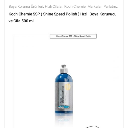
Boya Koruma Ürünleri
,
Hızlı Cilalar
,
Koch Chemie
,
Markalar
,
Parlatma
,
Polisaj ve Parlatma
,
Tüm Ürünler
,
Tüm Ürünler
Koch Chemie SSP ( Shine Speed Polish ) Hızlı Boya Koruyucu
ve Cila 500 ml