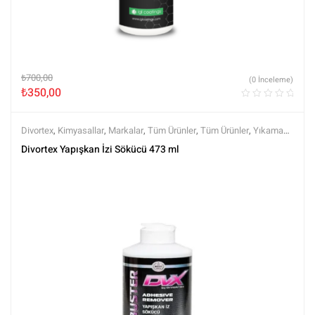
₺
700,00
(0 İnceleme)
₺
350,00
Divortex
,
Kimyasallar
,
Markalar
,
Tüm Ürünler
,
Tüm Ürünler
,
Yıkama
Ürünleri
Divortex Yapışkan İzi Sökücü 473 ml