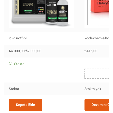
igl-gluoff-5l
koch-chemie-hc76
₺
4.000,00
₺
2.000,00
₺
416,00
Stokta
St
Stokta
Stokta yok
Sepete Ekle
Devamını Ok