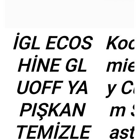
İGL ECOS
Koc
HİNE GL
mie
UOFF YA
y C
PIŞKAN
m S
TEMİZLE
ast