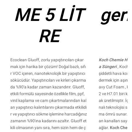
ME 5 LİT
ger
RE
Ecoclean Gluoff, zorlu yapıştırıcıları çıkar
Koch Chemie Heav
mak için harika bir çözüm! Doğal bazlı, sıfı
a Süngeri
, Koch 
r VOC içeren, nanoteknolojik bir yapıştırıcı
şiddetli hava koşull
sökücüdür. Yapıştırıcıları ve kirleri çıkarma
dermek için aşındı
da %90'a kadar zaman kazandırır. Gluoff,
avy Cut Foam , Ko
etkili formülü sayesinde özellikle film, ppf,
2 ve H7.01 biri kalı
vinil kaplama ve cam çıkartmalarından kal
ak üretilmiştir. İç
an yapıştırıcı kalıntılarını çıkarmada etkilidi
nalı teknolojisi s
r ve yapıştırıcı sökme işlemine harcadığınız
ma ömrü sunar. Öz
zamanın %90'ına kadarını azaltır. Gluoff et
an kanalları sayesi
kili olmasının yanı sıra, hem sizin hem de ç
ağlar.
Koch Chemi