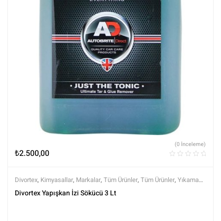
(0 İnceleme)
₺
2.500,00
Divortex
,
Kimyasallar
,
Markalar
,
Tüm Ürünler
,
Tüm Ürünler
,
Yıkama
Ürünleri
Divortex Yapışkan İzi Sökücü 3 Lt