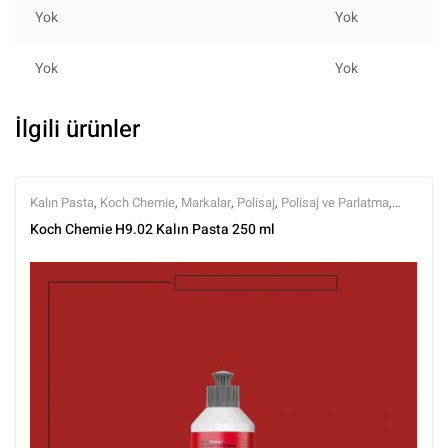
Yok
Yok
Yok
Yok
İlgili ürünler
Kalın Pasta
,
Koch Chemie
,
Markalar
,
Polisaj
,
Polisaj ve Parlatma
,
Tüm Ürünler
,
Tüm Ürünler
Koch Chemie H9.02 Kalın Pasta 250 ml