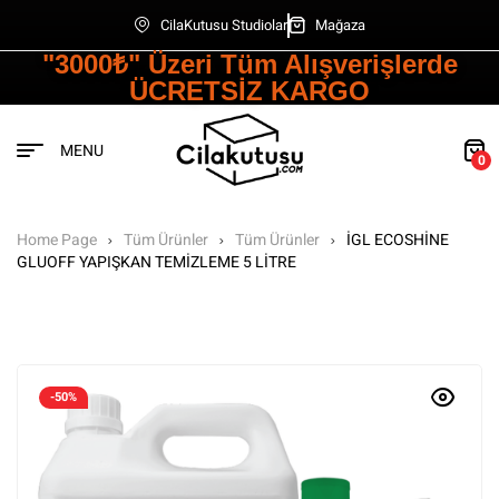
CilaKutusu Studiolar
Mağaza
"3000₺" Üzeri Tüm Alışverişlerde
ÜCRETSİZ KARGO
MENU
0
Home Page
Tüm Ürünler
Tüm Ürünler
İGL ECOSHİNE
GLUOFF YAPIŞKAN TEMİZLEME 5 LİTRE
-50%