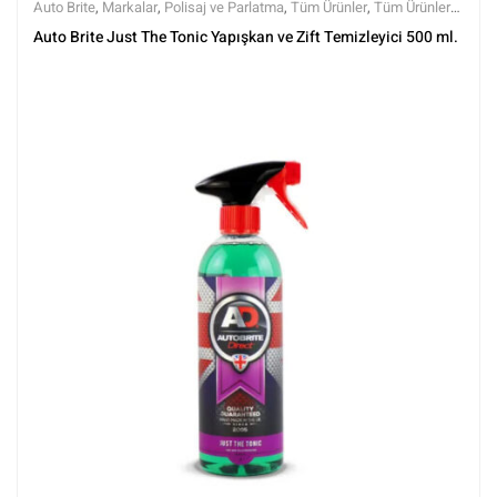
Auto Brite
,
Markalar
,
Polisaj ve Parlatma
,
Tüm Ürünler
,
Tüm Ürünler
,
Yüzey Temizleyici ve Arındırıcılar
,
Yüzey Temizleyiciler
Auto Brite Just The Tonic Yapışkan ve Zift Temizleyici 500 ml.