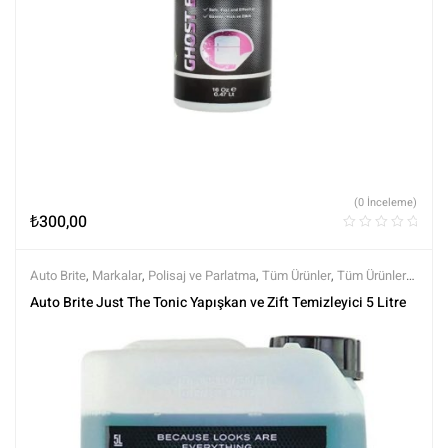
(0 İnceleme)
₺
300,00
Auto Brite
,
Markalar
,
Polisaj ve Parlatma
,
Tüm Ürünler
,
Tüm Ürünler
,
Yüzey Temizleyici ve Arındırıcılar
,
Yüzey Temizleyiciler
Auto Brite Just The Tonic Yapışkan ve Zift Temizleyici 5 Litre