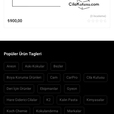
(0 İnceleme)
₺
900,00
Popüler Ürün Tagleri
Areon
Askı Kokular
Bezler
Boya Koruma Ürünleri
Cam
CarPro
Cila Kutusu
Deri İçin Ürünler
Ekipmanlar
Gyeon
Hare Giderici Cilalar
K2
Kalın Pasta
Kimyasalar
Koch Chemie
Kokulandırma
Markalar