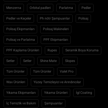
Menzerna
Orbital padleri
Parlatma
Pedler
Pedler ve Keçeler
Ph nötr Şampuanlar
Polisaj
Polisaj Ekipmanları
Polisaj Makineleri
Polisaj ve Parlatma
PPF Ekipmanları
PPF Kaplama Ürünleri
Rupes
Seramik Boya Koruma
Setler
Setler
Shine Mate
Slopes
Tüm Ürünler
Tüm Ürünler
Valet Pro
Wax Ürünleri
Yüzey Temizleyici ve Arındırıcılar
Yıkama Ekipmanları
Yıkama Ürünleri
İgl Coating
İç Temizlik ve Bakım
Şampuanlar