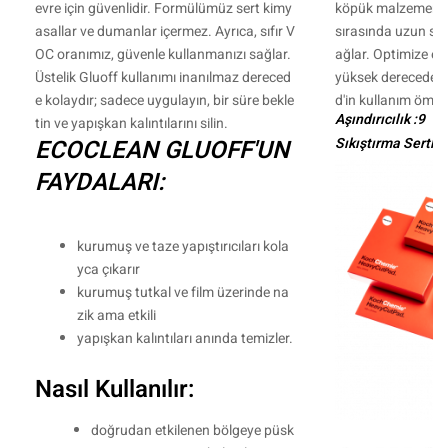
evre için güvenlidir. Formülümüz sert kimy
köpük malzemenin 
asallar ve dumanlar içermez. Ayrıca, sıfır V
sırasında uzun sür
OC oranımız, güvenle kullanmanızı sağlar.
ağlar. Optimize ed
Üstelik Gluoff kullanımı inanılmaz dereced
yüksek derecede aş
e kolaydır; sadece uygulayın, bir süre bekle
d'in kullanım ömrü
Aşındırıcılık :9
tin ve yapışkan kalıntılarını silin.
Sıkıştırma Sertliği
ECOCLEAN GLUOFF'UN
FAYDALARI:
kurumuş ve taze yapıştırıcıları kola
yca çıkarır
kurumuş tutkal ve film üzerinde na
zik ama etkili
yapışkan kalıntıları anında temizler.
Nasıl Kullanılır:
doğrudan etkilenen bölgeye püsk