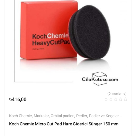
(0 İnceleme)
₺
416,00
Koch Chemie
,
Markalar
,
Orbital padleri
,
Pedler
,
Pedler ve Keçeler
,
Polisaj
,
Polisaj ve Parlatma
,
Tüm Ürünler
,
Tüm Ürünler
Koch Chemie Micro Cut Pad Hare Giderici Sünger 150 mm