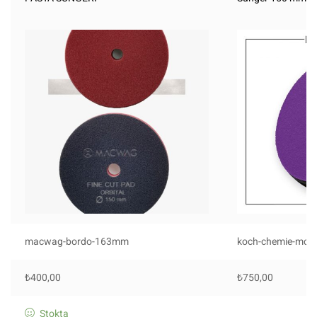
macwag-bordo-163mm
koch-chemie-mc-1
₺
400,00
₺
750,00
Stokta