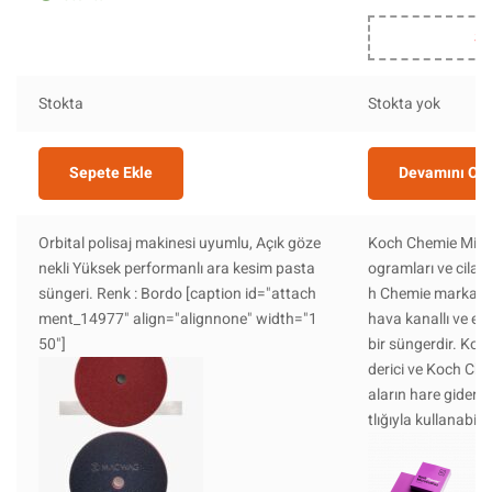
St
Stokta
Stokta yok
Sepete Ekle
Devamını Ok
Orbital polisaj makinesi uyumlu, Açık göze
Koch Chemie Micro 
nekli Yüksek performanlı ara kesim pasta
ogramları ve cila i
süngeri. Renk : Bordo [caption id="attach
h Chemie markası t
ment_14977" align="alignnone" width="1
hava kanallı ve ekst
50"]
bir süngerdir. Ko
derici ve Koch Ch
aların hare gideric
tlığıyla kullanabilir