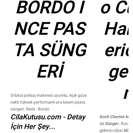
BORDO İ
o C
NCE PAS
Har
TA SÜNG
eri
ERİ
ge
Orbital polisaj makinesi uyumlu, Açık göze
nekli Yüksek performanlı ara kesim pasta
süngeri. Renk : Bordo
CilaKutusu.com - Detay
Koch Chemie Micr
ici Sünger
, Koch 
İçin Her Şey...
giderici cilası
M3.0