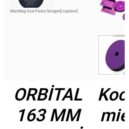
MacWag İnce Pasta Süngeri[/caption]
ORBİTAL
Koc
163 MM
mie