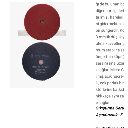
ği de bulunan bo
diğer hare giderici
tirilmiş , hareleri ,
ni gidermekte olduk
bir süngerdir. Koc
3 mm'lik düşük yük
ulma kuvvetleri , ç
mum stabilite sağ
üngeri'nin köpüğü
saj sırasına uzun 
ı sağlar. Micro Cu
ilmiş açık hücreler
lı , çok parlak bir 
ktörlerine katkıda
nkli keçe aynı zam
e sağlar.
Sıkıştırma Sertliği
Aşındırıcılık : 5