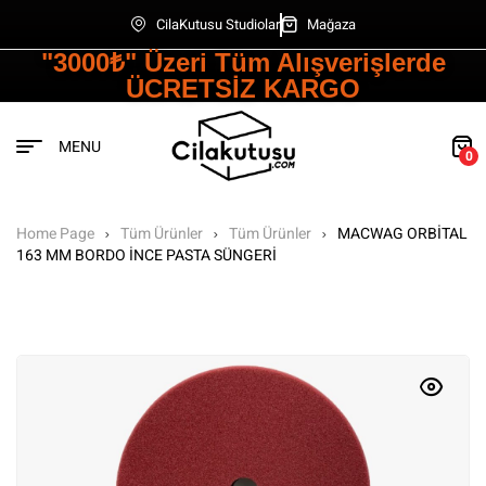
CilaKutusu Studiolar
Mağaza
"3000₺" Üzeri Tüm Alışverişlerde
ÜCRETSİZ KARGO
MENU
0
Home Page
Tüm Ürünler
Tüm Ürünler
MACWAG ORBİTAL
163 MM BORDO İNCE PASTA SÜNGERİ