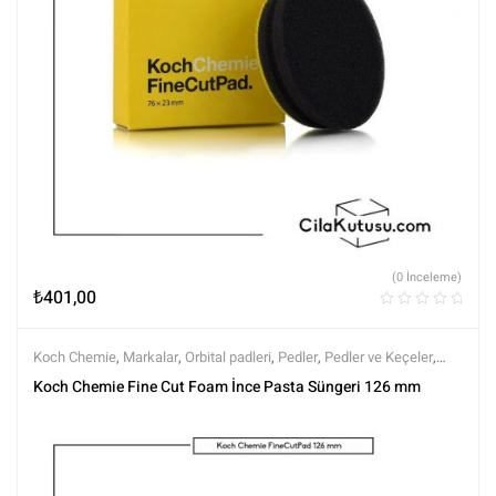
(0 İnceleme)
₺
401,00
Koch Chemie
,
Markalar
,
Orbital padleri
,
Pedler
,
Pedler ve Keçeler
,
Polisaj
,
Polisaj ve Parlatma
,
Tüm Ürünler
,
Tüm Ürünler
Koch Chemie Fine Cut Foam İnce Pasta Süngeri 126 mm