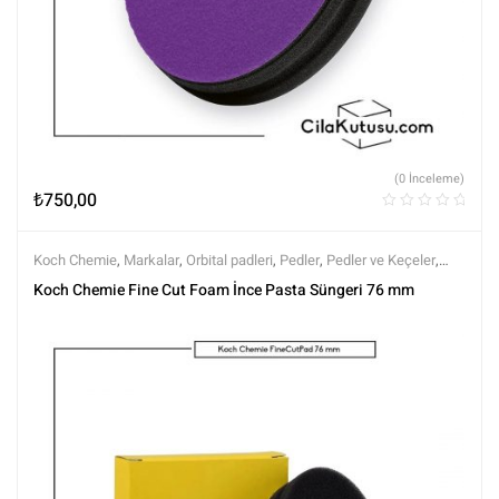
(0 İnceleme)
₺
750,00
Koch Chemie
,
Markalar
,
Orbital padleri
,
Pedler
,
Pedler ve Keçeler
,
Polisaj
,
Polisaj ve Parlatma
,
Tüm Ürünler
,
Tüm Ürünler
Koch Chemie Fine Cut Foam İnce Pasta Süngeri 76 mm