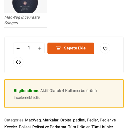
MacWag İnce Pasta
Süngeri
Sepete Ekle
Bilgilendirme:
Aktif Olarak
4
Kullanıcı bu ürünü
incelemektedir.
Categories:
MacWag
,
Markalar
,
Orbital padleri
,
Pedler
,
Pedler ve
Keçeler
,
Polisaj
,
Polisaj ve Parlatma
,
Tüm Ürünler
,
Tüm Ürünler