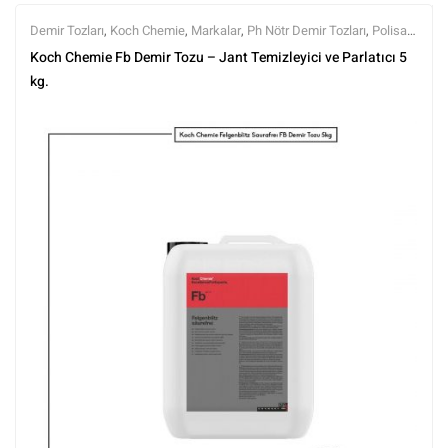
Demir Tozları
,
Koch Chemie
,
Markalar
,
Ph Nötr Demir Tozları
,
Polisaj
ve Parlatma
,
Tüm Ürünler
,
Tüm Ürünler
,
Yüzey Temizleyici ve
Koch Chemie Fb Demir Tozu – Jant Temizleyici ve Parlatıcı 5
Arındırıcılar
kg.