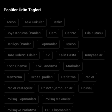
Popüler Ürün Tagleri
Areon
Askı Kokular
Bezler
Boya Koruma Ürünleri
Cam
CarPro
Cila Kutusu
Deri İçin Ürünler
Ekipmanlar
Gyeon
Hare Giderici Cilalar
K2
Kalın Pasta
Kimyasalar
Koch Chemie
Kokulandırma
Markalar
Menzerna
Orbital padleri
Parlatma
Pedler
Pedler ve Keçeler
Ph nötr Şampuanlar
Polisaj
Polisaj Ekipmanları
Polisaj Makineleri
Polisaj ve Parlatma
PPF Ekipmanları