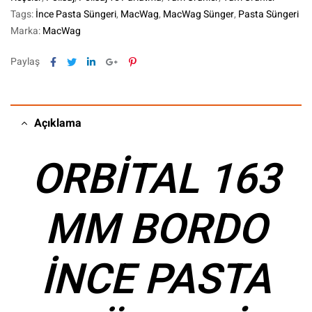
Tags:
İnce Pasta Süngeri
,
MacWag
,
MacWag Sünger
,
Pasta Süngeri
Marka:
MacWag
Facebook
Twitter
Linkedin
Google+
Pinterest
Paylaş
Açıklama
ORBİTAL 163
MM BORDO
İNCE PASTA