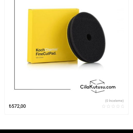
(0 İnceleme)
₺
572,00