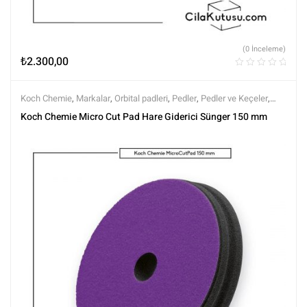
(0 İnceleme)
₺
2.300,00
Koch Chemie
,
Markalar
,
Orbital padleri
,
Pedler
,
Pedler ve Keçeler
,
Polisaj
,
Polisaj ve Parlatma
,
Tüm Ürünler
,
Tüm Ürünler
Koch Chemie Micro Cut Pad Hare Giderici Sünger 150 mm