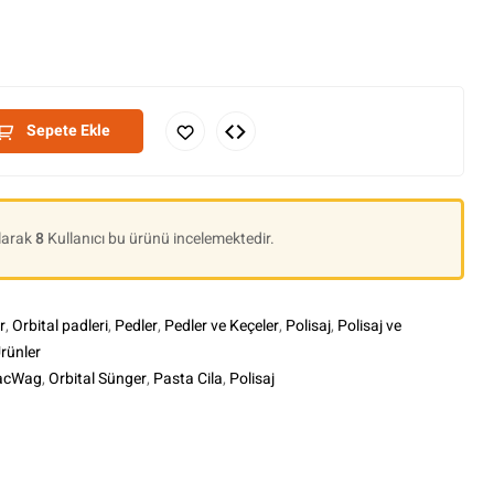
Sepete Ekle
Olarak
8
Kullanıcı bu ürünü incelemektedir.
r
,
Orbital padleri
,
Pedler
,
Pedler ve Keçeler
,
Polisaj
,
Polisaj ve
rünler
acWag
,
Orbital Sünger
,
Pasta Cila
,
Polisaj
le+
interest