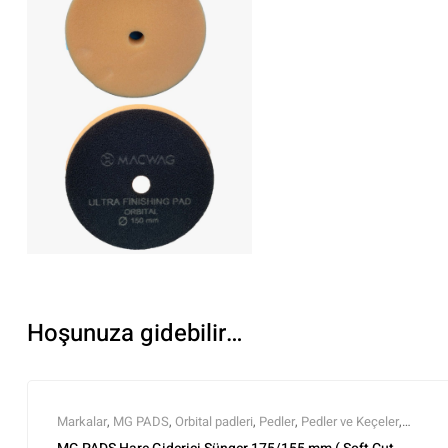
Hoşunuza gidebilir…
Markalar
,
MG PADS
,
Orbital padleri
,
Pedler
,
Pedler ve Keçeler
,
Polisaj ve Parlatma
,
Tüm Ürünler
,
Tüm Ürünler