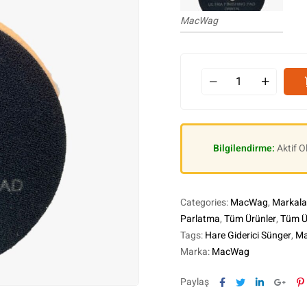
MacWag
Bilgilendirme:
Aktif 
Categories:
MacWag
,
Markala
Parlatma
,
Tüm Ürünler
,
Tüm Ü
Tags:
Hare Giderici Sünger
,
M
Marka:
MacWag
Facebook
Twitter
Linkedin
Goog
P
Paylaş