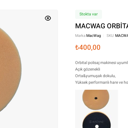
Stokta var
MACWAG ORBİTA
Marka:
MacWag
SKU:
MACWA
₺
400,00
Orbital polisaj makinesi uyuml
Açık gözenekli
Orta&yumuşak dokulu,
Yüksek performanlı hare ve ho