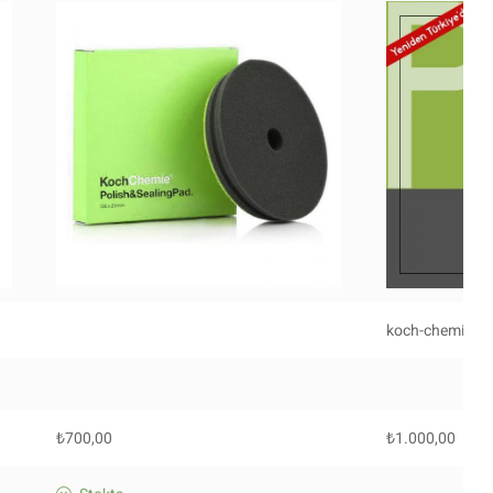
koch-chemie-p
₺
700,00
₺
1.000,00