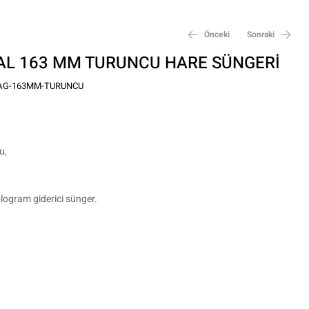
Önceki
Sonraki
L 163 MM TURUNCU HARE SÜNGERİ
G-163MM-TURUNCU
₺
₺
400,00
350,00
u,
logram giderici sünger.