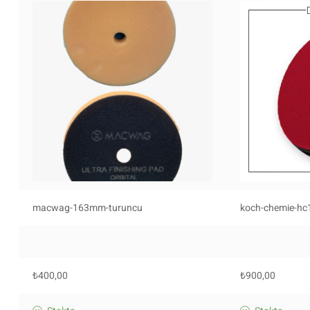
macwag-163mm-turuncu
koch-chemie-hc
₺
400,00
₺
900,00