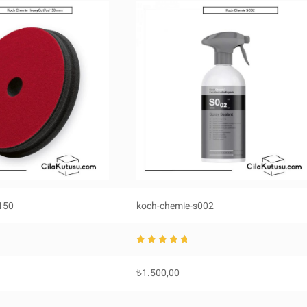
150
koch-chemie-s002
5 üzerinden
5.0
0
oy aldı
₺
1.500,00