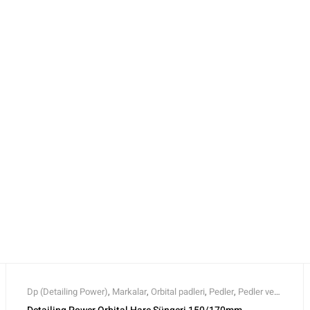
Dp (Detailing Power)
,
Markalar
,
Orbital padleri
,
Pedler
,
Pedler ve
Keçeler
,
Polisaj
,
Polisaj ve Parlatma
,
Tüm Ürünler
,
Tüm Ürünler