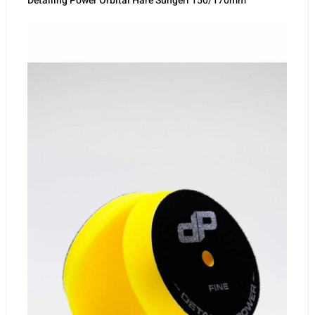
Detailing Power Orbital Hare Süngeri 150/170mm