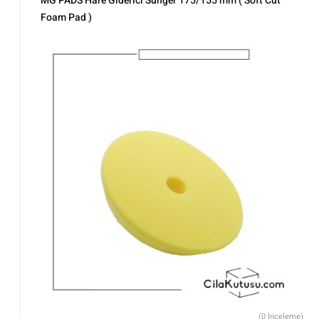
MG PADS Hare Giderici Sünger 175/155 mm ( Soft Cut
Foam Pad )
(0 İnceleme)