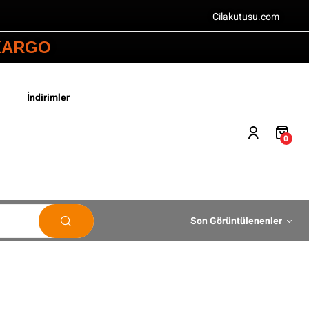
Cilakutusu.com
 KARGO
İndirimler
0
Son Görüntülenenler