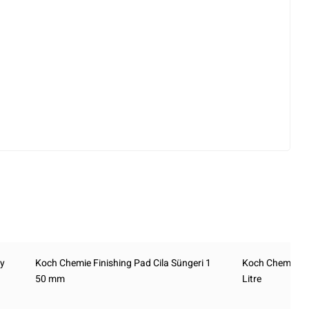
oy
Koch Chemie Finishing Pad Cila Süngeri 1
Koch Chemie P1
50 mm
Litre