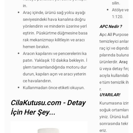
silin.
in.
Atölye ve en
Araç içinde, ürünü sağ yolcu ayağı
1:120.
seviyesindeki hava kanalına doğru
yönlendirin ve minderin üzerine yerl
APC Nedir ?
eştirin. Püskürtme düğmesine basa
A
pc
A
ll
P
urpose
C
rak mekanizmayı kilitleyin ve aracı
temizleyici anlamı
hemen bırakın.
raç içi ve dışında ku
Aracın kapılarını ve pencerelerini ka
pılarında bulunabil
patın. Yaklaşık 10 dakika bekleyin. İ
ürünlerdir.
Araç Dı
şlem tamamlandığında motoru dur
ü veya detay fırç
durun, kapıları açın ve aracı yeterin
acıyla kullanılabilir
ce havalandırın.
e tüm temizlik ihti
Kullanmadan önce etiketi okuyun.
r.
UYARILAR!
CilaKutusu.com - Detay
Kurumasına izin ve
soğuk ortamlarda 
İçin Her Şey...
yiniz. Ürünü kulla
sonrasında tekrar 
eriz.