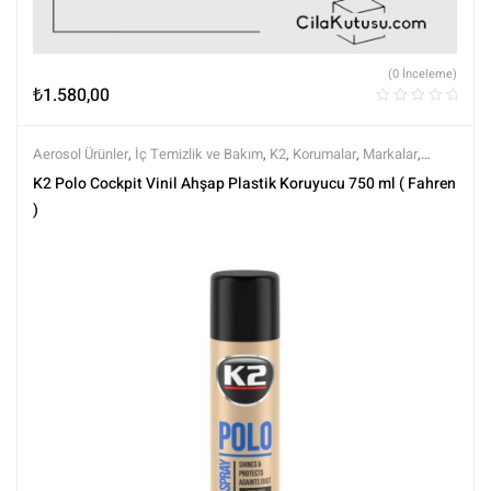
(0 İnceleme)
₺
1.580,00
Aerosol Ürünler
,
İç Temizlik ve Bakım
,
K2
,
Korumalar
,
Markalar
,
Parlatıcılar
,
Tüm Ürünler
,
Tüm Ürünler
K2 Polo Cockpit Vinil Ahşap Plastik Koruyucu 750 ml ( Fahren
)