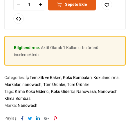
Sepete Ekle
Bilgilendirme:
Aktif Olarak
1
Kullanıcı bu ürünü
incelemektedir.
Categories:
İç Temizlik ve Bakım
,
Koku Bombaları
,
Kokulandırma
,
Markalar
,
nanowash
,
Tüm Ürünler
,
Tüm Ürünler
Tags:
Klima Koku Giderici
,
Koku Giderici
,
Nanowash
,
Nanowash
Klima Bombası
Marka:
Nanowash
Facebook
Twitter
Linkedin
Google+
Pinterest
Paylaş