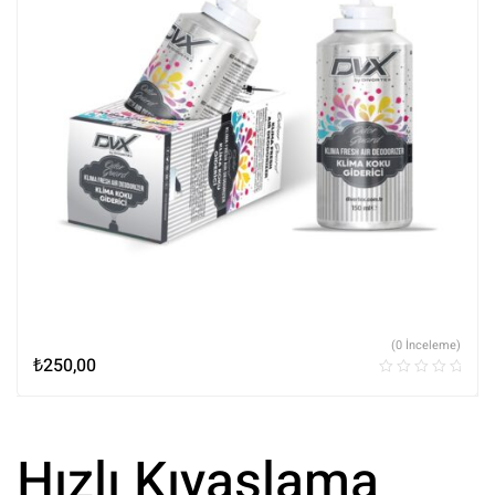
(0 İnceleme)
₺
250,00
Hızlı Kıyaslama