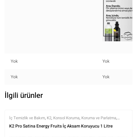
Yok
Yok
Yok
Yok
İlgili ürünler
İç Temizlik ve Bakım
,
K2
,
Konsol Koruma
,
Koruma ve Parlatma
,
Markalar
,
Tüm Ürünler
,
Tüm Ürünler
,
Yarı Mat (Doğal Görünüm)
K2 Pro Satina Energy Fruits İç Aksam Koruyucu 1 Litre