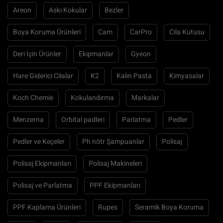
Areon
Askı Kokular
Bezler
Boya Koruma Ürünleri
Cam
CarPro
Cila Kutusu
Deri İçin Ürünler
Ekipmanlar
Gyeon
Hare Giderici Cilalar
K2
Kalın Pasta
Kimyasalar
Koch Chemie
Kokulandırma
Markalar
Menzerna
Orbital padleri
Parlatma
Pedler
Pedler ve Keçeler
Ph nötr Şampuanlar
Polisaj
Polisaj Ekipmanları
Polisaj Makineleri
Polisaj ve Parlatma
PPF Ekipmanları
PPF Kaplama Ürünleri
Rupes
Seramik Boya Koruma