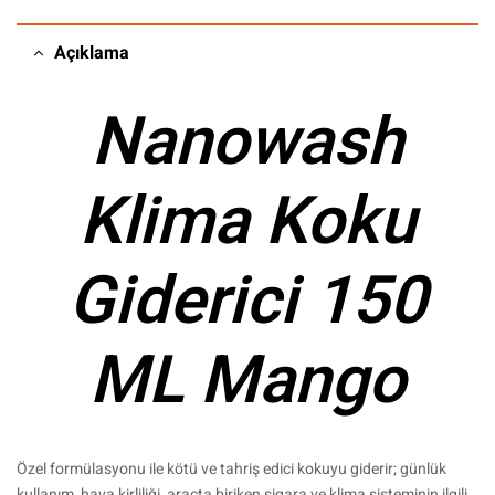
Açıklama
Nanowash
Klima Koku
Giderici 150
ML Mango
Özel formülasyonu ile kötü ve tahriş edici kokuyu giderir; günlük
kullanım, hava kirliliği, araçta biriken sigara ve klima sisteminin ilgili