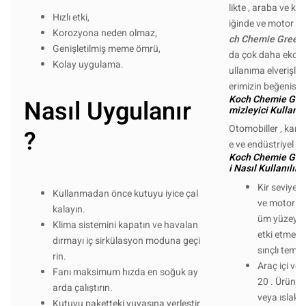
likte , araba ve ka
Hızlı etki,
iğinde ve motor yı
Korozyona neden olmaz,
ch Chemie Green 
Genişletilmiş meme ömrü,
da çok daha ekono
Kolay uygulama.
ullanıma elverişli o
erimizin beğenisi
Koch Chemie Gree
Nasıl Uygulanır
mizleyici Kullanı
Otomobiller , kamp 
?
e ve endüstriyel ze
Koch Chemie Gs İ
i Nasıl Kullanılır ?
Kir seviyesi
Kullanmadan önce kutuyu iyice çal
ve motor tem
kalayın.
üm yüzeye u
Klima sistemini kapatın ve havalan
etki etmesi
dırmayı iç sirkülasyon moduna geçi
sınçlı temizl
rin.
Araç içi ve t
Fanı maksimum hızda en soğuk ay
20 . Ürün ka
arda çalıştırın.
veya ıslak/k
Kutuyu paketteki yuvasına yerleştir