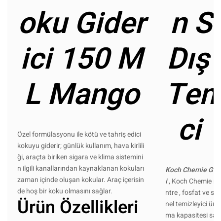
oku Gider
n St
ici 150 M
Dış
L Mango
Tem
ci 
Özel formülasyonu ile kötü ve tahriş edici
kokuyu giderir; günlük kullanım, hava kirlili
ği, araçta biriken sigara ve klima sistemini
n ilgili kanallarından kaynaklanan kokuları
Koch Chemie Gs İ
zaman içinde oluşan kokular. Araç içerisin
i
, Koch Chemie m
de hoş bir koku olmasını sağlar.
ntre , fosfat ve so
Ürün Özellikleri
nel temizleyici ürü
ma kapasitesi say