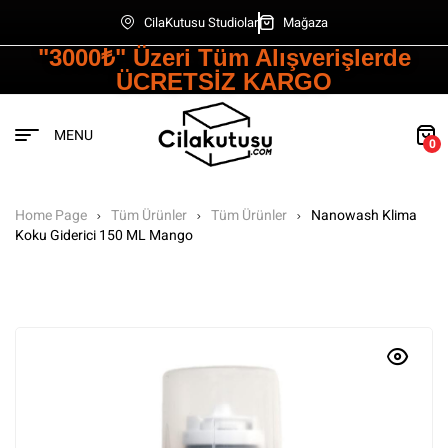
CilaKutusu Studiolar
Mağaza
"3000₺" Üzeri Tüm Alışverişlerde
ÜCRETSİZ KARGO
MENU
0
Home Page
Tüm Ürünler
Tüm Ürünler
Nanowash Klima
Koku Giderici 150 ML Mango