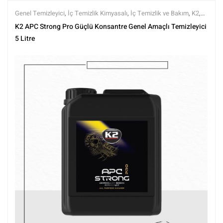
Genel Temizleyici
,
İç Temizlik Kimyasalı
,
İç Temizlik ve Bakım
,
K2
,
Kimyasalar
,
Markalar
,
Tüm Ürünler
,
Tüm Ürünler
K2 APC Strong Pro Güçlü Konsantre Genel Amaçlı Temizleyici
5 Litre