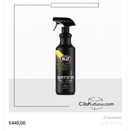
(0 İnceleme)
₺
440,00