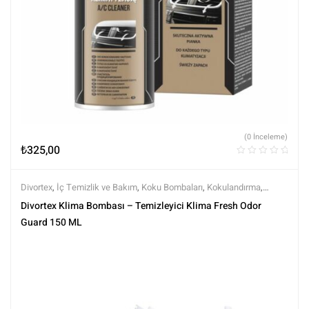
(0 İnceleme)
₺
325,00
Divortex
,
İç Temizlik ve Bakım
,
Koku Bombaları
,
Kokulandırma
,
Markalar
,
Tüm Ürünler
,
Tüm Ürünler
Divortex Klima Bombası – Temizleyici Klima Fresh Odor
Guard 150 ML