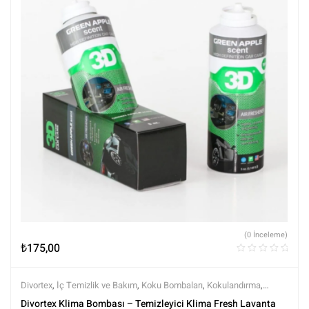
(0 İnceleme)
₺
175,00
Divortex
,
İç Temizlik ve Bakım
,
Koku Bombaları
,
Kokulandırma
,
Markalar
,
Tüm Ürünler
,
Tüm Ürünler
Divortex Klima Bombası – Temizleyici Klima Fresh Lavanta