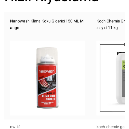
Nanowash Klima Koku Giderici 150 ML M
Koch Chemie Green
ango
zleyici 11 kg
nw-k1
koch-chemie-gs-1