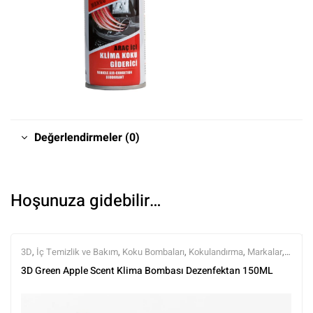
Değerlendirmeler (0)
Hoşunuza gidebilir…
3D
,
İç Temizlik ve Bakım
,
Koku Bombaları
,
Kokulandırma
,
Markalar
,
Tüm Ürünler
,
Tüm Ürünler
3D Green Apple Scent Klima Bombası Dezenfektan 150ML