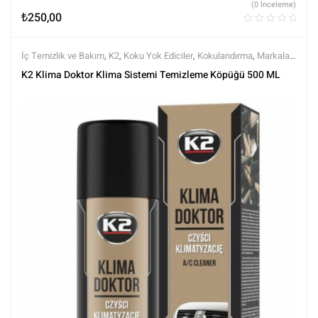
(0 İnceleme)
₺
250,00
İç Temizlik ve Bakım
,
K2
,
Koku Yok Ediciler
,
Kokulandırma
,
Markalar
,
Tüm Ürünler
,
Tüm Ürünler
K2 Klima Doktor Klima Sistemi Temizleme Köpüğü 500 ML