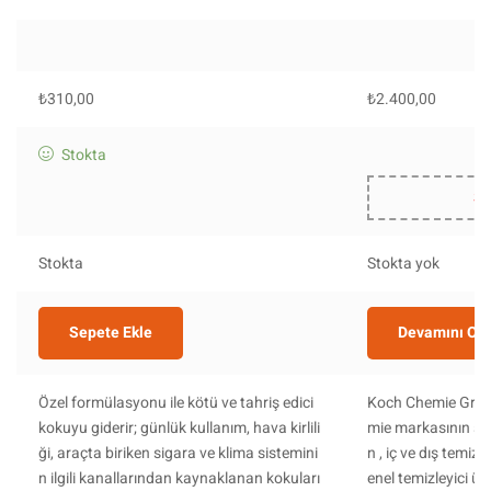
₺
310,00
₺
2.400,00
Stokta
St
Stokta
Stokta yok
Sepete Ekle
Devamını Ok
Özel formülasyonu ile kötü ve tahriş edici
Koch Chemie Green
kokuyu giderir; günlük kullanım, hava kirlili
mie markasının so
ği, araçta biriken sigara ve klima sistemini
n , iç ve dış temizli
n ilgili kanallarından kaynaklanan kokuları
enel temizleyici ü