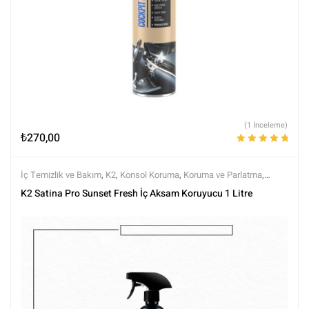
(1 İnceleme)
₺
270,00
5 üzerinden
5.00
oy aldı
İç Temizlik ve Bakım
,
K2
,
Konsol Koruma
,
Koruma ve Parlatma
,
Markalar
,
Tüm Ürünler
,
Tüm Ürünler
,
Yarı Mat (Doğal Görünüm)
K2 Satina Pro Sunset Fresh İç Aksam Koruyucu 1 Litre