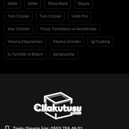
Setler
Setler
Shine Mate
Slopes
Tüm Ürünler
Tüm Ürünler
Valet Pro
Wax Ürünleri
Yüzey Temizleyici ve Arındırıcılar
Yıkama Ekipmanları
Yıkama Ürünleri
İgl Coating
İç Temizlik ve Bakım
Şampuanlar
Toplu Sipariş İçin: 0553 755 49 01