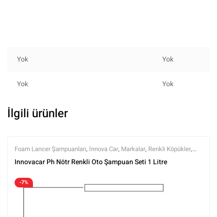
Yok
Yok
Yok
Yok
İlgili ürünler
Foam Lancer Şampuanları
,
İnnova Car
,
Markalar
,
Renkli Köpükler
,
Şampuanlar
,
Setler
,
Tüm Ürünler
,
Yıkama Setleri
,
Yıkama Ürünleri
Innovacar Ph Nötr Renkli Oto Şampuan Seti 1 Litre
-7%