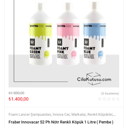
₺
1.500,00
(0 İnceleme)
₺
1.400,00
Foam Lancer Şampuanları
,
İnnova Car
,
Markalar
,
Renkli Köpükler
,
Şampuanlar
,
Tüm Ürünler
,
Yıkama Ürünleri
Fraber Innovacar S2 Ph Nötr Renkli Köpük 1 Litre ( Pembe )