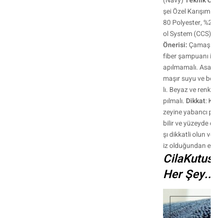
(Navy)
Teknik Özel
şei Özel Karışım 
80 Polyester, %20
ol System (CCS) – K
Önerisi:
Çamaşır M
fiber şampuanı il
apılmamalı. Asarak
maşır suyu ve benz
lı. Beyaz ve renkli
pılmalı.
Dikkat
: K
zeyine yabancı part
bilir ve yüzeyde çi
şı dikkatli olun v
iz olduğundan emi
CilaKutusu
Her Şey...