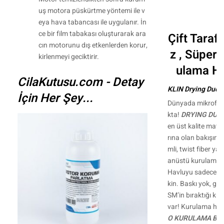
uş motora püskürtme yöntemi ile v
eya hava tabancası ile uygulanır. İn
ce bir film tabakası oluşturarak ara
Çift Tarafl
cın motorunu dış etkenlerden korur,
z , Süper 
kirlenmeyi geciktirir.
ulama Ha
CilaKutusu.com - Detay
KLIN Drying Duo N
İçin Her Şey...
Dünyada mikrofiber
kta!
DRYING DUO
en üst kalite mate
rına olan bakışınızı
mli, twist fiber yap
anüstü kurulama h
Havluyu sadece ara
kin. Baskı yok, gü
SM’in bıraktığı kur
var! Kurulama hızı
O
KURULAMA BEZ