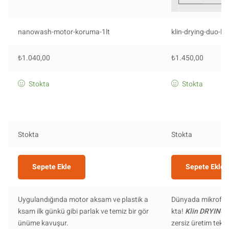
nanowash-motor-koruma-1lt
klin-drying-duo-l
₺
1.040,00
₺
1.450,00
Stokta
Stokta
Stokta
Stokta
Sepete Ekle
Sepete Ekle
Uygulandığında motor aksam ve plastik a
Dünyada mikrofiber
ksam ilk günkü gibi parlak ve temiz bir gör
kta!
Klin
DRYING 
ünüme kavuşur.
zersiz üretim tekno