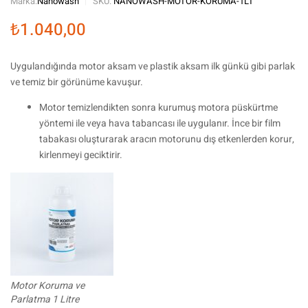
Marka:
Nanowash
SKU:
NANOWASH-MOTOR-KORUMA-1LT
₺
1.040,00
Uygulandığında motor aksam ve plastik aksam ilk günkü gibi parlak
ve temiz bir görünüme kavuşur.
Motor temizlendikten sonra kurumuş motora püskürtme
yöntemi ile veya hava tabancası ile uygulanır. İnce bir film
tabakası oluşturarak aracın motorunu dış etkenlerden korur,
kirlenmeyi geciktirir.
Motor Koruma ve
Parlatma 1 Litre