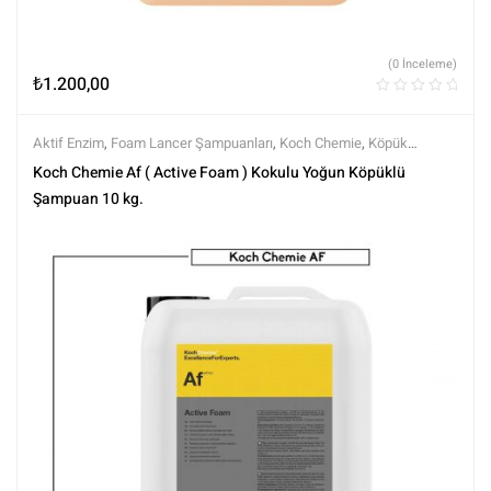
(0 İnceleme)
₺
1.200,00
Aktif Enzim
,
Foam Lancer Şampuanları
,
Koch Chemie
,
Köpük
Örtüleri
,
Markalar
,
Şampuanlar
,
Tüm Ürünler
,
Tüm Ürünler
,
Yıkama
Koch Chemie Af ( Active Foam ) Kokulu Yoğun Köpüklü
Ürünleri
Şampuan 10 kg.