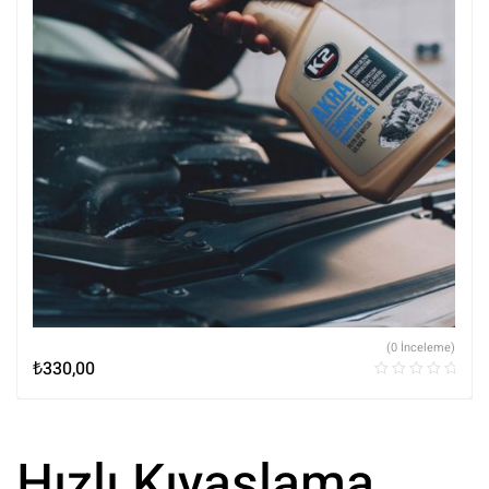
(0 İnceleme)
₺
330,00
Hızlı Kıyaslama