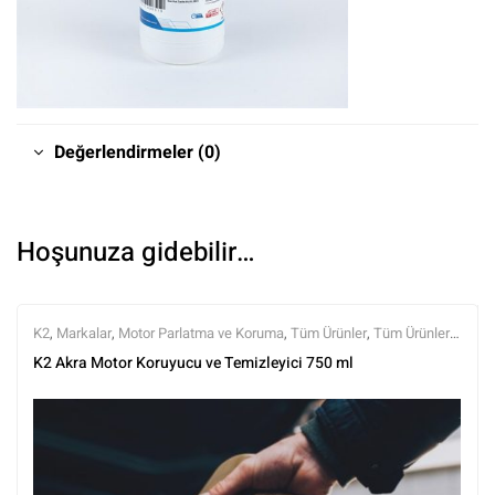
Değerlendirmeler (0)
Hoşunuza gidebilir…
K2
,
Markalar
,
Motor Parlatma ve Koruma
,
Tüm Ürünler
,
Tüm Ürünler
,
Yıkama Ürünleri
K2 Akra Motor Koruyucu ve Temizleyici 750 ml