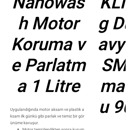
Nanowas
KLI
h Motor
g Du
Koruma v
avy
e Parlatm
SM 
a 1 Litre
ma 
u 90
Uygulandığında motor aksam ve plastik a
ksam ilk günkü gibi parlak ve temiz bir gör
ünüme kavuşur.
Motor temizlendikten sonra kurum