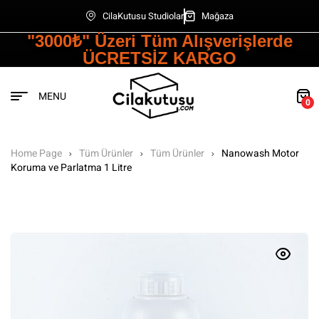
CilaKutusu Studiolar
Mağaza
"3000₺" Üzeri Tüm Alışverişlerde
ÜCRETSİZ KARGO
MENU
0
Home Page
Tüm Ürünler
Tüm Ürünler
Nanowash Motor
Koruma ve Parlatma 1 Litre