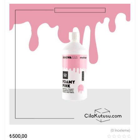
(0 İnceleme)
₺
500,00