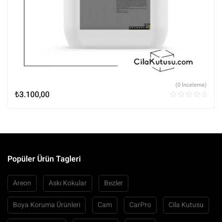
(0 İnceleme)
₺
3.100,00
Popüler Ürün Tagleri
Areon
Askı Kokular
Bezler
Boya Koruma Ürünleri
Cam
CarPro
Cila Kutusu