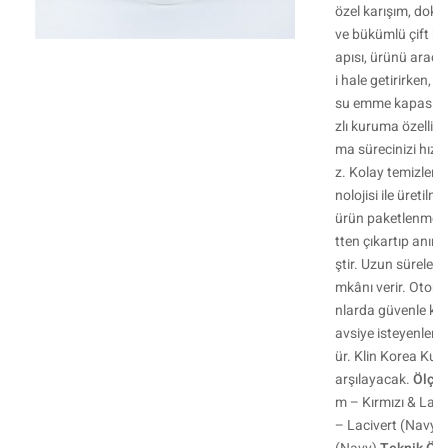
özel karışım, dokun
ve bükümlü çift kat
apısı, ürünü araç 
i hale getirirken, ö
su emme kapasites
zlı kuruma özelliğ
ma sürecinizi hızl
z. Kolay temizlenir
nolojisi ile üretilmi
ürün paketlenmede
tten çıkartıp anınd
ştir. Uzun süreler 
mkânı verir. Otomot
nlarda güvenle kul
avsiye isteyenler 
ür. Klin Korea Kuru
arşılayacak.
Ölçül
m – Kırmızı & Laci
– Lacivert (Navy)