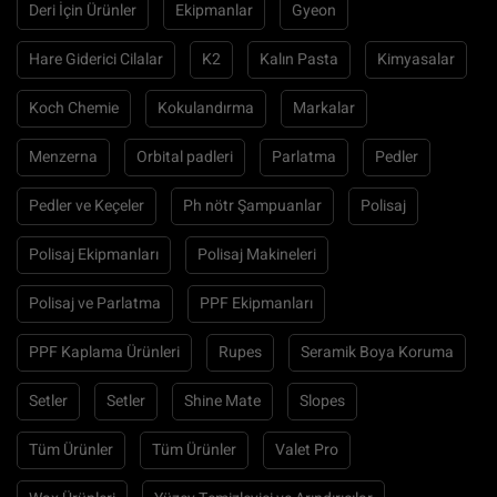
Deri İçin Ürünler
Ekipmanlar
Gyeon
Hare Giderici Cilalar
K2
Kalın Pasta
Kimyasalar
Koch Chemie
Kokulandırma
Markalar
Menzerna
Orbital padleri
Parlatma
Pedler
Pedler ve Keçeler
Ph nötr Şampuanlar
Polisaj
Polisaj Ekipmanları
Polisaj Makineleri
Polisaj ve Parlatma
PPF Ekipmanları
PPF Kaplama Ürünleri
Rupes
Seramik Boya Koruma
Setler
Setler
Shine Mate
Slopes
Tüm Ürünler
Tüm Ürünler
Valet Pro