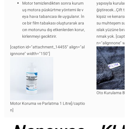
Motor temizlendikten sonra kurum
yapısıyla kurulama
uş motora püskürtme yöntemi ile v
ğiştirecek…Çift taraf
eya hava tabancası ile uygulanır. İn
kişsiz ve kenarsı
ce bir film tabakası oluşturarak ara
su muhteşem su em
cın motorunu dış etkenlerden korur,
ıslak yüzüne bırakı
kirlenmeyi geciktirir.
nmak yok. [captio
n="alignnone" wid
[caption id="attachment_14455" align="al
ignnone" width="150"]
Oto Kurulama Bezi
Motor Koruma ve Parlatma 1 Litre[/captio
n]