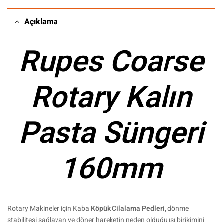
Açıklama
Rupes Coarse
Rotary Kalın
Pasta Süngeri
160mm
Rotary Makineler için Kaba
Köpük Cilalama Pedleri,
dönme
stabilitesi sağlayan ve döner hareketin neden olduğu ısı birikimini