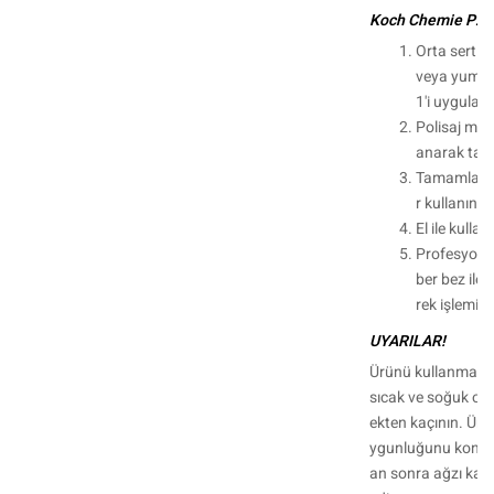
Koch Chemie P2.01'
Orta sertlik
veya yumuş
1'i uygulayı
Polisaj maki
anarak tam
Tamamlamak
r kullanın.
El ile kull
Profesyonel
ber bez ile c
rek işlemi s
UYARILAR!
Ürünü kullanmadan
sıcak ve soğuk o
ekten kaçının. Ür
ygunluğunu kontro
an sonra ağzı kapa