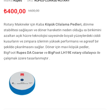
Marka:
Rupes
SKU:
RUPES-COARSE-ROTARY
₺
400,00
₺
600,00
Rotary Makineler için Kaba
Köpük Cilalama Pedleri,
dönme
stabilitesi sağlayan ve döner hareketin neden olduğu ısı birikimini
azaltan açık hücre teknolojisi sayesinde boyalı yüzeylerdeki ciddi
kusurların ve zımpara izlerinin yüksek performans ve agresif bir
şekilde çıkarılmasını sağlar. Döner için mavi köpük pedler,
BigFoot
Rupes DA Coarse
ve
BigFoot LH19E rotary cilalayıcı
ile
çalışmak üzere tasarlanmıştır .