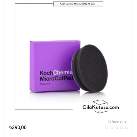
(0 İnceleme)
₺
390,00