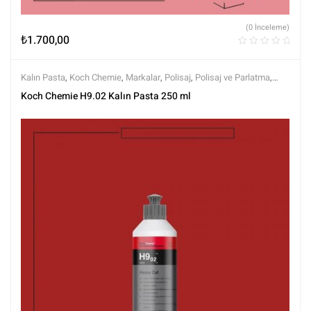
(0 İnceleme)
₺
1.700,00
Kalın Pasta
,
Koch Chemie
,
Markalar
,
Polisaj
,
Polisaj ve Parlatma
,
Tüm Ürünler
,
Tüm Ürünler
Koch Chemie H9.02 Kalın Pasta 250 ml