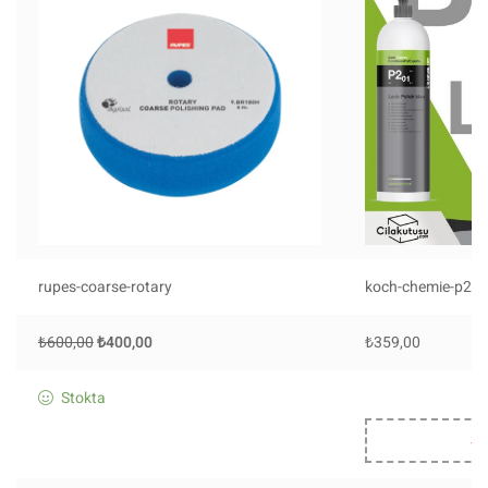
rupes-coarse-rotary
koch-chemie-p20
₺
600,00
₺
400,00
₺
359,00
Stokta
St