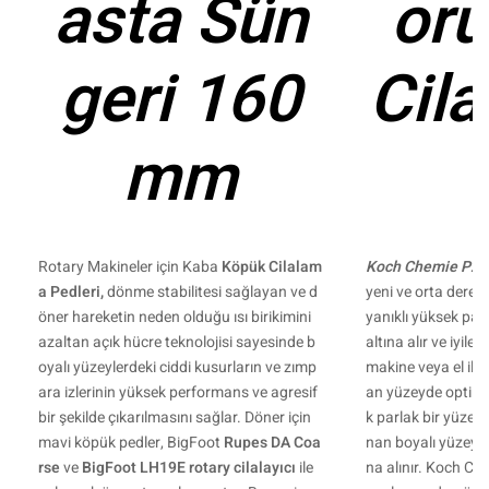
asta Sün
or
geri 160
Cila
mm
Rotary Makineler için Kaba
Köpük Cilalam
Koch Chemie P2.0
a Pedleri,
dönme stabilitesi sağlayan ve d
yeni ve orta derec
öner hareketin neden olduğu ısı birikimini
yanıklı yüksek par
azaltan açık hücre teknolojisi sayesinde b
altına alır ve iyile
oyalı yüzeylerdeki ciddi kusurların ve zımp
makine veya el ile
ara izlerinin yüksek performans ve agresif
an yüzeyde optim
bir şekilde çıkarılmasını sağlar. Döner için
k parlak bir yüzey
mavi köpük pedler, BigFoot
Rupes DA Coa
nan boyalı yüzeyle
rse
ve
BigFoot LH19E rotary cilalayıcı
ile
na alınır. Koch Ch