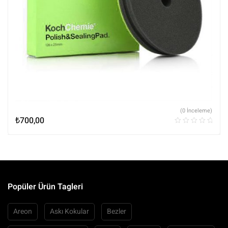
(0 İnceleme)
₺
700,00
Popüler Ürün Tagleri
Areon
Askı Kokular
Bezler