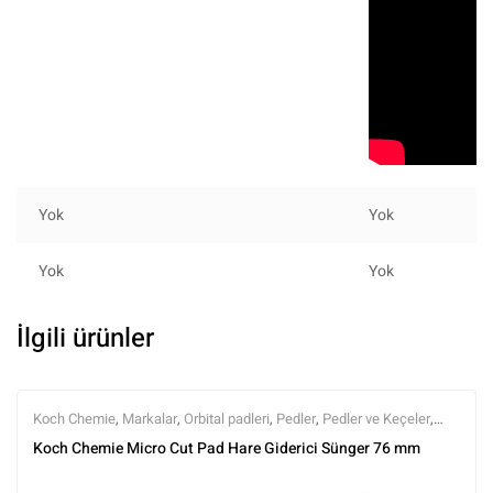
Yok
Yok
Yok
Yok
İlgili ürünler
Koch Chemie
,
Markalar
,
Orbital padleri
,
Pedler
,
Pedler ve Keçeler
,
Polisaj
,
Polisaj ve Parlatma
,
Tüm Ürünler
,
Tüm Ürünler
Koch Chemie Micro Cut Pad Hare Giderici Sünger 76 mm