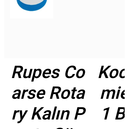
Rupes Co
Koc
arse Rota
mie
ry Kalın P
1 B