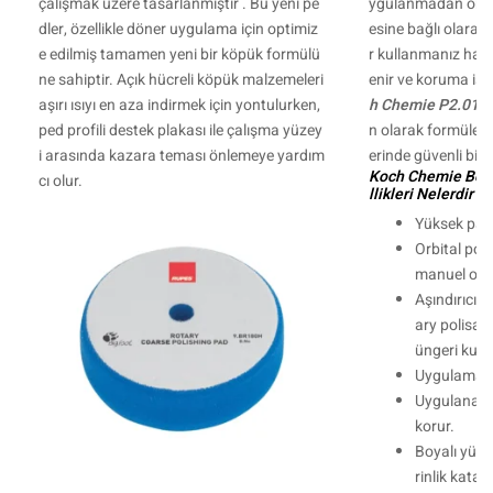
çalışmak üzere tasarlanmıştır .
Bu yeni pe
ygulanmadan önce
dler, özellikle döner uygulama için optimiz
esine bağlı olarak f
e edilmiş tamamen yeni bir köpük formülü
r kullanmanız hali
ne sahiptir. Açık hücreli köpük malzemeleri
enir ve koruma işl
aşırı ısıyı en aza indirmek için yontulurken,
h Chemie P2.01
, 
ped profili destek plakası ile çalışma yüzey
n olarak formüle ed
i arasında kazara teması önlemeye yardım
erinde güvenli bir ş
Koch Chemie Boya
cı olur.
llikleri Nelerdir ?
Yüksek parla
Orbital poli
manuel olar
Aşındırıcılığ
ary polisaj
üngeri kull
Uygulaması 
Uygulanan b
korur.
Boyalı yüze
rinlik katar.