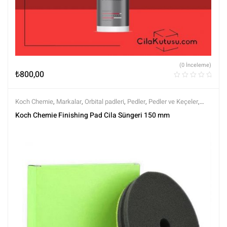
(0 İnceleme)
₺
800,00
Koch Chemie
,
Markalar
,
Orbital padleri
,
Pedler
,
Pedler ve Keçeler
,
Polisaj
,
Polisaj ve Parlatma
,
Tüm Ürünler
,
Tüm Ürünler
Koch Chemie Finishing Pad Cila Süngeri 150 mm