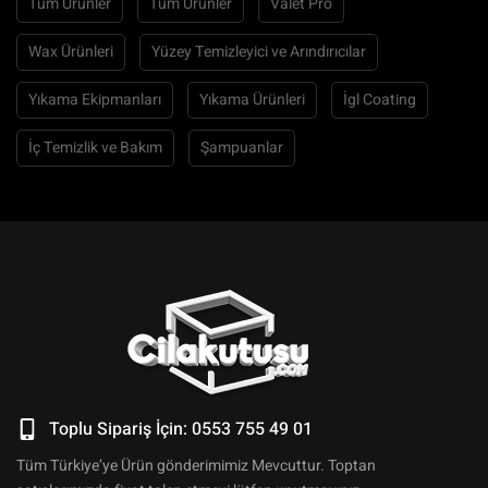
Tüm Ürünler
Tüm Ürünler
Valet Pro
Wax Ürünleri
Yüzey Temizleyici ve Arındırıcılar
Yıkama Ekipmanları
Yıkama Ürünleri
İgl Coating
İç Temizlik ve Bakım
Şampuanlar
Toplu Sipariş İçin: 0553 755 49 01
Tüm Türkiye’ye Ürün gönderimimiz Mevcuttur. Toptan