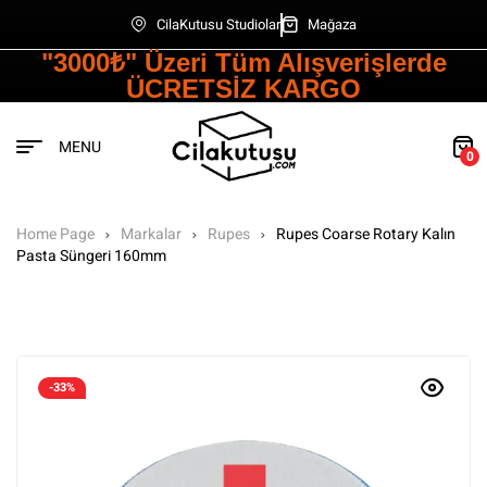
CilaKutusu Studiolar
Mağaza
"3000₺" Üzeri Tüm Alışverişlerde
ÜCRETSİZ KARGO
MENU
0
Home Page
Markalar
Rupes
Rupes Coarse Rotary Kalın
Pasta Süngeri 160mm
-33%