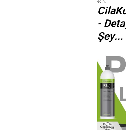
edin.
CilaKu
- Detay
Şey...