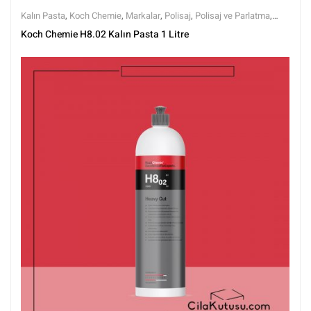
Kalın Pasta
,
Koch Chemie
,
Markalar
,
Polisaj
,
Polisaj ve Parlatma
,
Tüm Ürünler
,
Tüm Ürünler
Koch Chemie H8.02 Kalın Pasta 1 Litre