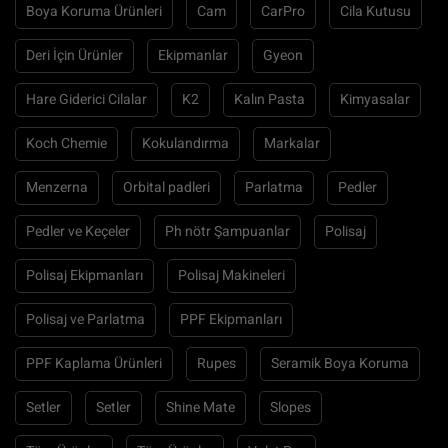
Boya Koruma Ürünleri
Cam
CarPro
Cila Kutusu
Deri İçin Ürünler
Ekipmanlar
Gyeon
Hare Giderici Cilalar
K2
Kalın Pasta
Kimyasalar
Koch Chemie
Kokulandırma
Markalar
Menzerna
Orbital padleri
Parlatma
Pedler
Pedler ve Keçeler
Ph nötr Şampuanlar
Polisaj
Polisaj Ekipmanları
Polisaj Makineleri
Polisaj ve Parlatma
PPF Ekipmanları
PPF Kaplama Ürünleri
Rupes
Seramik Boya Koruma
Setler
Setler
Shine Mate
Slopes