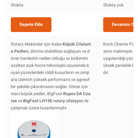
Stokta
Stokta yok
Sepete Ekle
Devamını Ok
Rotary Makineler için Kaba
Köpük Cilalam
Koch Chemie P2.0
a Pedleri,
dönme stabilitesi sağlayan ve d
sının makineyle vey
öner hareketin neden olduğu ısı birikimini
uygulandığı yüzey
azaltan açık hücre teknolojisi sayesinde b
üksek parlaklık ka
oyalı yüzeylerdeki ciddi kusurların ve zımp
dır.
ara izlerinin yüksek performans ve agresif
bir şekilde çıkarılmasını sağlar. Döner için
mavi köpük pedler, BigFoot
Rupes DA Coa
rse
ve
BigFoot LH19E rotary cilalayıcı
ile
çalışmak üzere tasarlanmıştır .