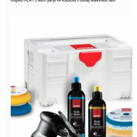
Rupes HLR75 Mini Şarjlı ve Kablolu Polisaj Makinesi Seti