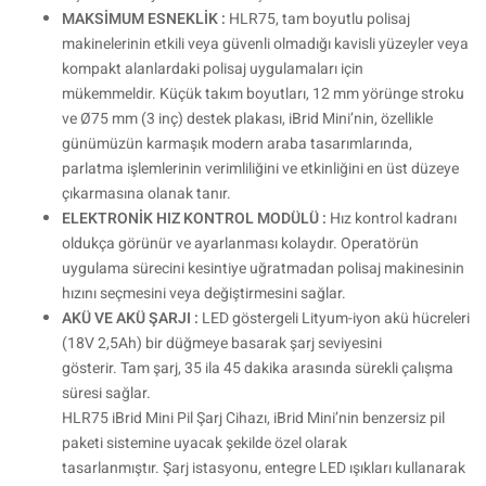
MAKSİMUM ESNEKLİK :
HLR75, tam boyutlu polisaj
makinelerinin etkili veya güvenli olmadığı kavisli yüzeyler veya
kompakt alanlardaki polisaj uygulamaları için
mükemmeldir. Küçük takım boyutları, 12 mm yörünge stroku
ve Ø75 mm (3 inç) destek plakası, iBrid Mini’nin, özellikle
günümüzün karmaşık modern araba tasarımlarında,
parlatma işlemlerinin verimliliğini ve etkinliğini en üst düzeye
çıkarmasına olanak tanır.
ELEKTRONİK HIZ KONTROL MODÜLÜ :
Hız kontrol kadranı
oldukça görünür ve ayarlanması kolaydır. Operatörün
uygulama sürecini kesintiye uğratmadan polisaj makinesinin
hızını seçmesini veya değiştirmesini sağlar.
AKÜ VE AKÜ ŞARJI :
LED göstergeli Lityum-iyon akü hücreleri
(18V 2,5Ah) bir düğmeye basarak şarj seviyesini
gösterir. Tam şarj, 35 ila 45 dakika arasında sürekli çalışma
süresi sağlar.
HLR75 iBrid Mini Pil Şarj Cihazı, iBrid Mini’nin benzersiz pil
paketi sistemine uyacak şekilde özel olarak
tasarlanmıştır. Şarj istasyonu, entegre LED ışıkları kullanarak