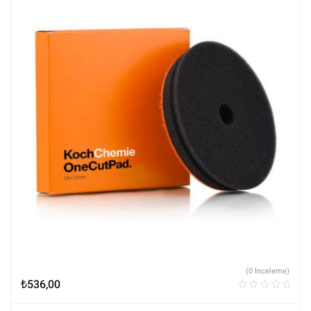
(0 İnceleme)
₺
536,00