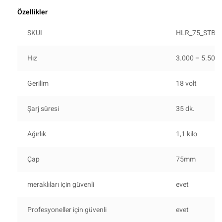
Özellikler
SKUI
HLR_75_STB
Hız
3.000 – 5.500
Gerilim
18 volt
Şarj süresi
35 dk.
Ağırlık
1,1 kilo
Çap
75mm
meraklıları için güvenli
evet
Profesyoneller için güvenli
evet