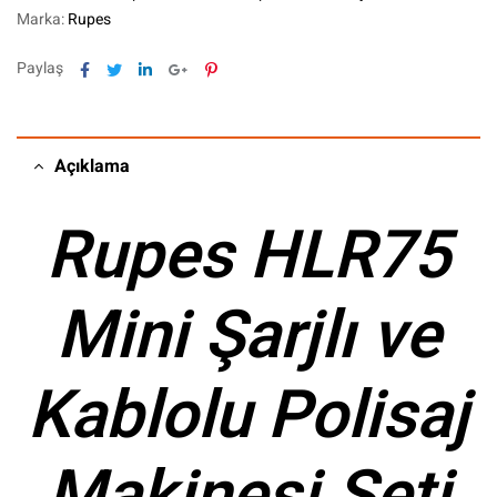
Marka:
Rupes
Facebook
Twitter
Linkedin
Google+
Pinterest
Paylaş
Açıklama
Rupes HLR75
Mini Şarjlı ve
Kablolu Polisaj
Makinesi Seti