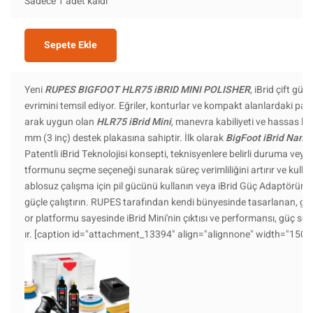
Sadece 1 adet kaldı
Sepete Ekle
Yeni
RUPES BIGFOOT HLR75 iBRID MINI POLISHER
, iBrid çift güç 
evrimini temsil ediyor. Eğriler, konturlar ve kompakt alanlardaki par
arak uygun olan
HLR75 iBrid Mini
, manevra kabiliyeti ve hassas k
mm (3 inç) destek plakasına sahiptir. İlk olarak
BigFoot iBrid Nano
Patentli iBrid Teknolojisi konsepti, teknisyenlere belirli duruma v
tformunu seçme seçeneği sunarak süreç verimliliğini artırır ve kullan
ablosuz çalışma için pil gücünü kullanın veya iBrid Güç Adaptörünü t
güçle çalıştırın. RUPES tarafından kendi bünyesinde tasarlanan, geliş
or platformu sayesinde iBrid Mini'nin çıktısı ve performansı, güç s
ır. [caption id="attachment_13394" align="alignnone" width="150"]