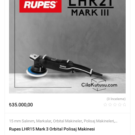
(0 İnceleme)
₺
35.000,00
15 mm Salınım
,
Markalar
,
Orbital Makineler
,
Polisaj Makineleri
,
Polisaj ve Parlatma
,
Rupes
,
Tüm Ürünler
,
Tüm Ürünler
Rupes LHR15 Mark 3 Orbital Polisaj Makinesi