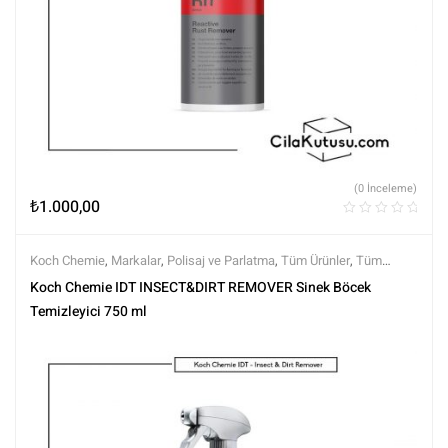
(0 İnceleme)
₺
1.000,00
Koch Chemie
,
Markalar
,
Polisaj ve Parlatma
,
Tüm Ürünler
,
Tüm
Ürünler
,
Yüzey Temizleyici ve Arındırıcılar
,
Yüzey Temizleyiciler
Koch Chemie IDT INSECT&DIRT REMOVER Sinek Böcek
Temizleyici 750 ml