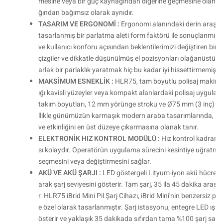
mesine veya bir güç kaynağından diğerine geçmesine olanak
ğından bağımsız olarak aynıdır.
TASARIM VE ERGONOMİ :
Ergonomi alanındaki derin araştı
tasarlanmış bir parlatma aleti form faktörü ile sonuçlanmıştı
ve kullanıcı konforu açısından beklentilerimizi değiştiren bir
çizgiler ve dikkatle düşünülmüş el pozisyonları olağanüstü tekn
arlak bir parlaklık yaratmak hiç bu kadar iyi hissettirmemişti.
MAKSİMUM ESNEKLİK :
HLR75, tam boyutlu polisaj makinele
ığı kavisli yüzeyler veya kompakt alanlardaki polisaj uygula
takım boyutları, 12 mm yörünge stroku ve Ø75 mm (3 inç) dest
llikle günümüzün karmaşık modern araba tasarımlarında, parla
ve etkinliğini en üst düzeye çıkarmasına olanak tanır.
ELEKTRONİK HIZ KONTROL MODÜLÜ :
Hız kontrol kadranı
sı kolaydır. Operatörün uygulama sürecini kesintiye uğratmad
seçmesini veya değiştirmesini sağlar.
AKÜ VE AKÜ ŞARJI :
LED göstergeli Lityum-iyon akü hücrele
arak şarj seviyesini gösterir. Tam şarj, 35 ila 45 dakika arası
r. HLR75 iBrid Mini Pil Şarj Cihazı, iBrid Mini'nin benzersiz pi
e özel olarak tasarlanmıştır. Şarj istasyonu, entegre LED ışı
österir ve yaklaşık 35 dakikada sıfırdan tama %100 şarj sağl