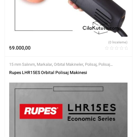
(0 İnceleme)
₺
9.000,00
15 mm Salınım
,
Markalar
,
Orbital Makineler
,
Polisaj
,
Polisaj
Makineleri
,
Polisaj ve Parlatma
,
Rupes
,
Tüm Ürünler
,
Tüm Ürünler
Rupes LHR15ES Orbital Polisaj Makinesi