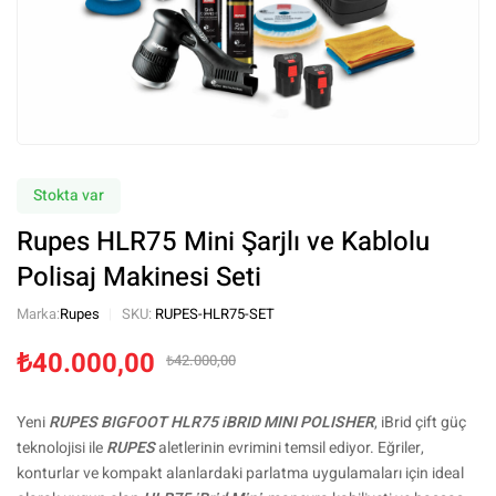
Stokta var
Rupes HLR75 Mini Şarjlı ve Kablolu
Polisaj Makinesi Seti
Marka:
Rupes
SKU:
RUPES-HLR75-SET
₺
40.000,00
₺
42.000,00
Yeni
RUPES BIGFOOT HLR75 iBRID MINI POLISHER
, iBrid çift güç
teknolojisi ile
RUPES
aletlerinin evrimini temsil ediyor. Eğriler,
konturlar ve kompakt alanlardaki parlatma uygulamaları için ideal