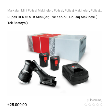
Markalar
,
Mini Polisaj Makineleri
,
Polisaj
,
Polisaj Makineleri
,
Polisaj
ve Parlatma
,
Rupes
,
Tüm Ürünler
,
Tüm Ürünler
Rupes HLR75 STB Mini Şarjlı ve Kablolu Polisaj Makinesi (
Tek Batarya )
(0 İnceleme)
₺
25.000,00