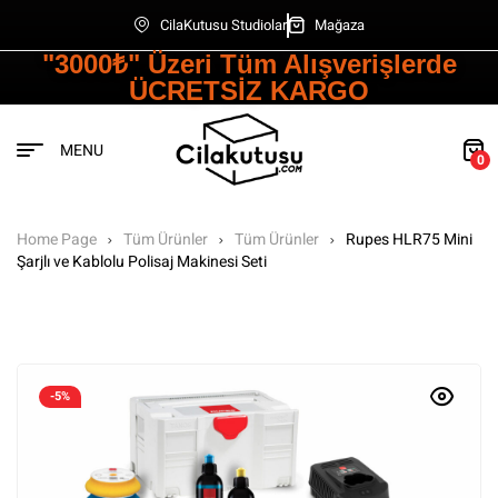
CilaKutusu Studiolar
Mağaza
"3000₺" Üzeri Tüm Alışverişlerde
ÜCRETSİZ KARGO
MENU
0
Home Page
Tüm Ürünler
Tüm Ürünler
Rupes HLR75 Mini
Şarjlı ve Kablolu Polisaj Makinesi Seti
-5%