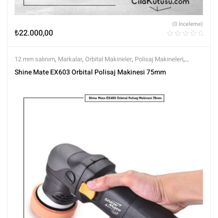
(0 İnceleme)
₺
22.000,00
12 mm salınım
,
Markalar
,
Orbital Makineler
,
Polisaj Makineleri
,
Polisaj ve Parlatma
,
Shine Mate
,
Tüm Ürünler
,
Tüm Ürünler
Shine Mate EX603 Orbital Polisaj Makinesi 75mm