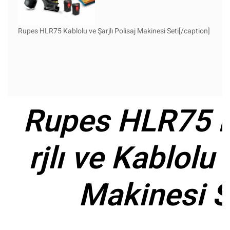
Rupes HLR75 Kablolu ve Şarjlı Polisaj Makinesi Seti[/caption]
Rupes HLR75 M
rjlı ve Kablolu 
Makinesi S