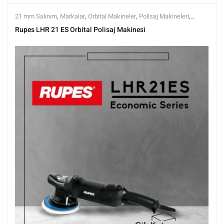
21 mm Salınım
,
Markalar
,
Orbital Makineler
,
Polisaj Makineleri
,
Polisaj ve Parlatma
,
Rupes
,
Tüm Ürünler
,
Tüm Ürünler
Rupes LHR 21 ES Orbital Polisaj Makinesi