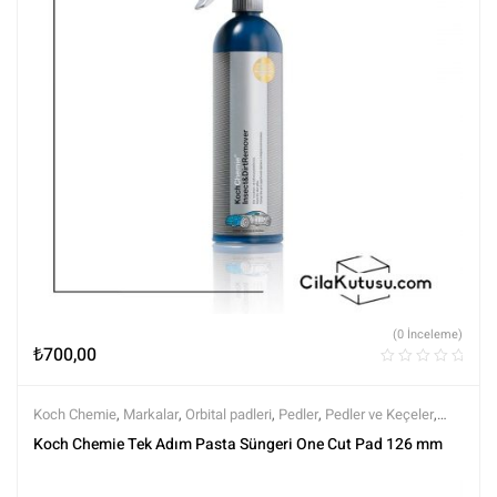
(0 İnceleme)
₺
700,00
Koch Chemie
,
Markalar
,
Orbital padleri
,
Pedler
,
Pedler ve Keçeler
,
Polisaj
,
Polisaj ve Parlatma
,
Tüm Ürünler
,
Tüm Ürünler
Koch Chemie Tek Adım Pasta Süngeri One Cut Pad 126 mm