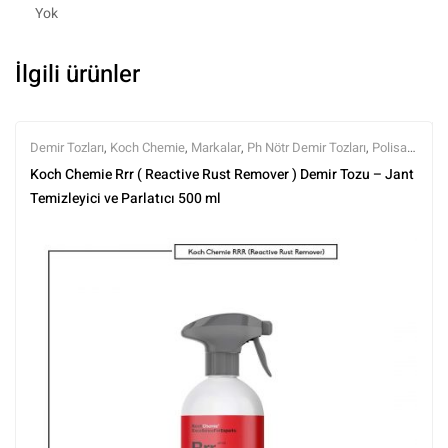
Yok
İlgili ürünler
Demir Tozları
,
Koch Chemie
,
Markalar
,
Ph Nötr Demir Tozları
,
Polisaj
ve Parlatma
,
Tüm Ürünler
,
Tüm Ürünler
,
Yüzey Temizleyici ve
Koch Chemie Rrr ( Reactive Rust Remover ) Demir Tozu – Jant
Arındırıcılar
Temizleyici ve Parlatıcı 500 ml