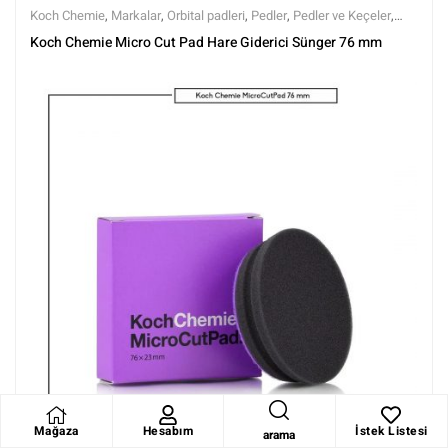
Koch Chemie
,
Markalar
,
Orbital padleri
,
Pedler
,
Pedler ve Keçeler
,
Polisaj
,
Polisaj ve Parlatma
,
Tüm Ürünler
,
Tüm Ürünler
Koch Chemie Micro Cut Pad Hare Giderici Sünger 76 mm
Mağaza
Hesabım
İstek Listesi
arama