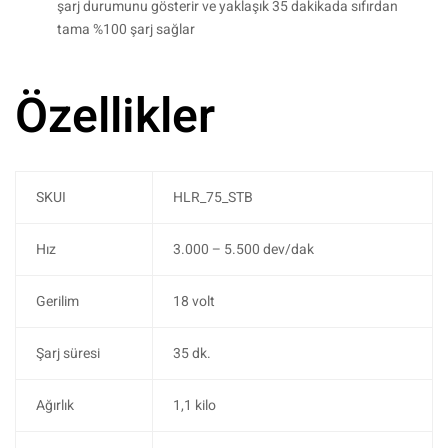
şarj durumunu gösterir ve yaklaşık 35 dakikada sıfırdan
tama %100 şarj sağlar
Özellikler
SKUI
HLR_75_STB
Hız
3.000 – 5.500 dev/dak
Gerilim
18 volt
Şarj süresi
35 dk.
Ağırlık
1,1 kilo