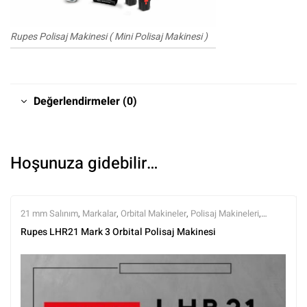
Rupes Polisaj Makinesi ( Mini Polisaj Makinesi )
Değerlendirmeler (0)
Hoşunuza gidebilir…
21 mm Salınım
,
Markalar
,
Orbital Makineler
,
Polisaj Makineleri
,
Polisaj ve Parlatma
,
Rupes
,
Tüm Ürünler
,
Tüm Ürünler
Rupes LHR21 Mark 3 Orbital Polisaj Makinesi