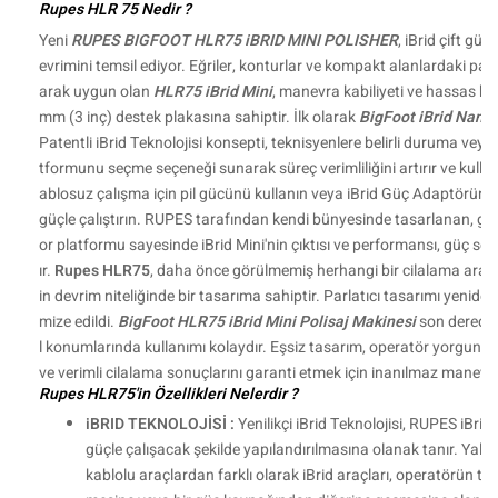
Rupes HLR 75 Nedir ?
Yeni
RUPES BIGFOOT HLR75 iBRID MINI POLISHER
, iBrid çift güç 
evrimini temsil ediyor. Eğriler, konturlar ve kompakt alanlardaki par
arak uygun olan
HLR75 iBrid Mini
, manevra kabiliyeti ve hassas k
mm (3 inç) destek plakasına sahiptir. İlk olarak
BigFoot iBrid Nano
Patentli iBrid Teknolojisi konsepti, teknisyenlere belirli duruma v
tformunu seçme seçeneği sunarak süreç verimliliğini artırır ve kullan
ablosuz çalışma için pil gücünü kullanın veya iBrid Güç Adaptörünü t
güçle çalıştırın. RUPES tarafından kendi bünyesinde tasarlanan, geliş
or platformu sayesinde iBrid Mini'nin çıktısı ve performansı, güç s
ır.
Rupes HLR75
, daha önce görülmemiş herhangi bir cilalama aracı
in devrim niteliğinde bir tasarıma sahiptir. Parlatıcı tasarımı yenid
mize edildi.
BigFoot HLR75 iBrid Mini Polisaj Makinesi
son derece r
l konumlarında kullanımı kolaydır. Eşsiz tasarım, operatör yorgunl
ve verimli cilalama sonuçlarını garanti etmek için inanılmaz manevra
Rupes HLR75'in Özellikleri Nelerdir ?
iBRID TEKNOLOJİSİ :
Yenilikçi iBrid Teknolojisi, RUPES iBrid 
güçle çalışacak şekilde yapılandırılmasına olanak tanır. Yalnı
kablolu araçlardan farklı olarak iBrid araçları, operatörün te