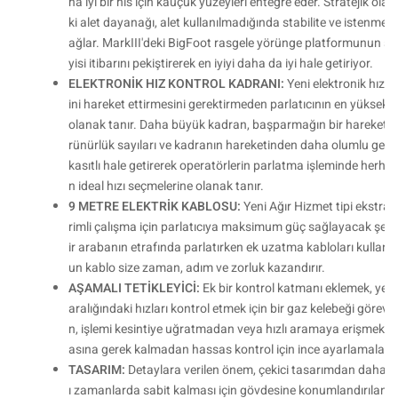
ha iyi bir his için kauçuk yüzeyleri entegre eder. Stratejik olar
ki alet dayanağı, alet kullanılmadığında stabilite ve istenme
ağlar. MarkIII'deki BigFoot rasgele yörünge platformunun sürekli
yisi itibarını pekiştirerek en iyiyi daha da iyi hale getiriyor.
ELEKTRONİK HIZ KONTROL KADRANI:
Yeni elektronik hız k
ini hareket ettirmesini gerektirmeden parlatıcının en yüksek
olanak tanır. Daha büyük kadran, başparmağın bir hareketiyl
rünürlük sayıları ve kadranın hareketinden daha olumlu geri bil
kasıtlı hale getirerek operatörlerin parlatma işleminde herhan
n ideal hızı seçmelerine olanak tanır.
9 METRE ELEKTRİK KABLOSU:
Yeni Ağır Hizmet tipi ekstra
rimli çalışma için parlatıcıya maksimum güç sağlayacak şekild
ir arabanın etrafında parlatırken ek uzatma kabloları kulla
un kablo size zaman, adım ve zorluk kazandırır.
AŞAMALI TETİKLEYİCİ:
Ek bir kontrol katmanı eklemek, yeni
aralığındaki hızları kontrol etmek için bir gaz kelebeği görevi
n, işlemi kesintiye uğratmadan veya hızlı aramaya erişmek i
asına gerek kalmadan hassas kontrol için ince ayarlamalar 
TASARIM:
Detaylara verilen önem, çekici tasarımdan daha f
ı zamanlarda sabit kalması için gövdesine konumlandırılan k