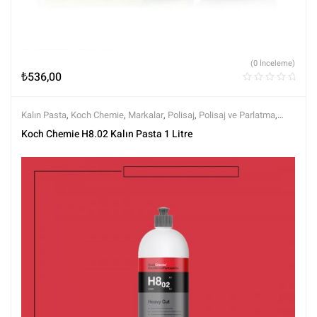
(0 İnceleme)
₺
536,00
Kalın Pasta
,
Koch Chemie
,
Markalar
,
Polisaj
,
Polisaj ve Parlatma
,
Tüm Ürünler
,
Tüm Ürünler
Koch Chemie H8.02 Kalın Pasta 1 Litre