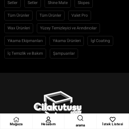
Setler
Setler
Shine Mate
Slopes
Tüm Ürünler
Tüm Ürünler
Valet Pro
Wax Ürünleri
Yüzey Temizleyici ve Arındırıcılar
Yıkama Ekipmanları
Yıkama Ürünleri
İgl Coating
İç Temizlik ve Bakım
Şampuanlar
Mağaza
Hesabım
İstek Listesi
arama
Toplu Sipariş İçin: 0553 755 49 01