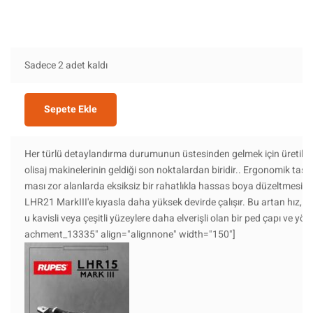
Sadece 2 adet kaldı
Sepete Ekle
Her türlü detaylandırma durumunun üstesinden gelmek için üretile
olisaj makinelerinin geldiği son noktalardan biridir.. Ergonomik tasar
ması zor alanlarda eksiksiz bir rahatlıkla hassas boya düzeltmesine
LHR21 MarkIII'e kıyasla daha yüksek devirde çalışır. Bu artan hız, 
u kavisli veya çeşitli yüzeylere daha elverişli olan bir ped çapı ve yör
achment_13335" align="alignnone" width="150"]