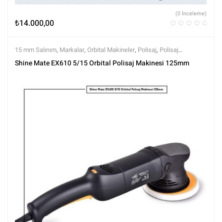
(0 İnceleme)
₺
14.000,00
15 mm Salınım
,
Markalar
,
Orbital Makineler
,
Polisaj
,
Polisaj
Makineleri
,
Polisaj ve Parlatma
,
Shine Mate
,
Tüm Ürünler
,
Tüm
Shine Mate EX610 5/15 Orbital Polisaj Makinesi 125mm
Ürünler