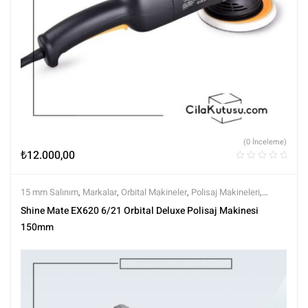
(0 İnceleme)
₺
12.000,00
15 mm Salınım
,
Markalar
,
Orbital Makineler
,
Polisaj Makineleri
,
Polisaj ve Parlatma
,
Shine Mate
,
Tüm Ürünler
,
Tüm Ürünler
Shine Mate EX620 6/21 Orbital Deluxe Polisaj Makinesi
150mm