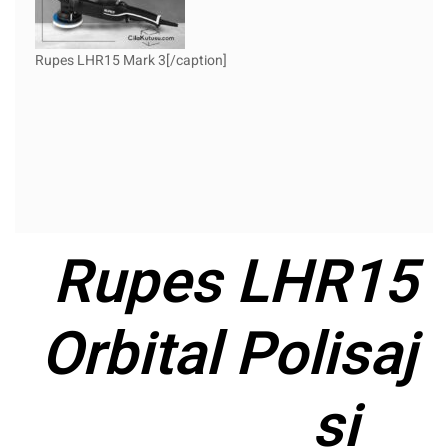
Rupes LHR15 Mark 3[/caption]
Rupes LHR15 
Orbital Polisaj
si