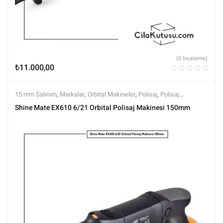
(0 İnceleme)
₺
11.000,00
15 mm Salınım
,
Markalar
,
Orbital Makineler
,
Polisaj
,
Polisaj
Makineleri
,
Polisaj ve Parlatma
,
Shine Mate
,
Tüm Ürünler
,
Tüm
Shine Mate EX610 6/21 Orbital Polisaj Makinesi 150mm
Ürünler