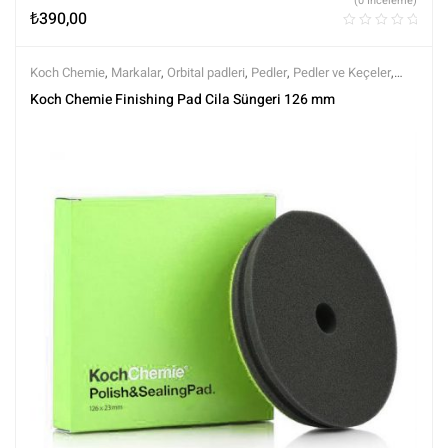
(0 İnceleme)
₺
390,00
Koch Chemie
,
Markalar
,
Orbital padleri
,
Pedler
,
Pedler ve Keçeler
,
Polisaj
,
Polisaj ve Parlatma
,
Tüm Ürünler
,
Tüm Ürünler
Koch Chemie Finishing Pad Cila Süngeri 126 mm