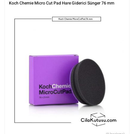
Polisaj
,
Polisaj ve Parlatma
,
Tüm Ürünler
,
Tüm Ürünler
Koch Chemie Micro Cut Pad Hare Giderici Sünger 76 mm