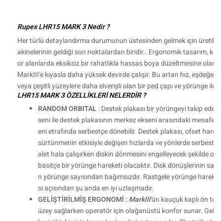
Rupes LHR15 MARK 3 Nedir ?
Her türlü detaylandırma durumunun üstesinden gelmek için üretile
akinelerinin geldiği son noktalardan biridir.. Ergonomik tasarım, kıvr
or alanlarda eksiksiz bir rahatlıkla hassas boya düzeltmesine olanak
MarkIII'e kıyasla daha yüksek devirde çalışır. Bu artan hız, eşdeğer 
veya çeşitli yüzeylere daha elverişli olan bir ped çapı ve yörünge ile 
LHR15 MARK 3 ÖZELLİKLERİ NELERDİR ?
RANDOM ORBITAL
: Destek plakası bir yörüngeyi takip eder 
seni ile destek plakasının merkez ekseni arasındaki mesafeye
eni etrafında serbestçe dönebilir. Destek plakası, ofset hare
sürtünmenin etkisiyle değişen hızlarda ve yönlerde serbestçe 
alet hala çalışırken diskin dönmesini engelleyecek şekilde ol
basitçe bir yörünge hareketi olacaktır. Disk dönüşlerinin sayıs
n yörünge sayısından bağımsızdır. Rastgele yörünge hareketi, 
si açısından şu anda en iyi uzlaşmadır.
GELİŞTİRİLMİŞ ERGONOMİ :
MarkIII
'ün kauçuk kaplı ön tuta
üzey sağlarken operatör için olağanüstü konfor sunar. Gelişt