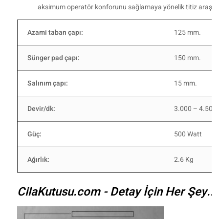
aksimum operatör konforunu sağlamaya yönelik titiz araştı
Azami taban çapı:
125 mm.
Sünger pad çapı:
150 mm.
Salınım çapı:
15 mm.
Devir/dk:
3.000 – 4.500 E
Güç:
500 Watt
Ağırlık:
2.6 Kg
CilaKutusu.com - Detay İçin Her Şey...