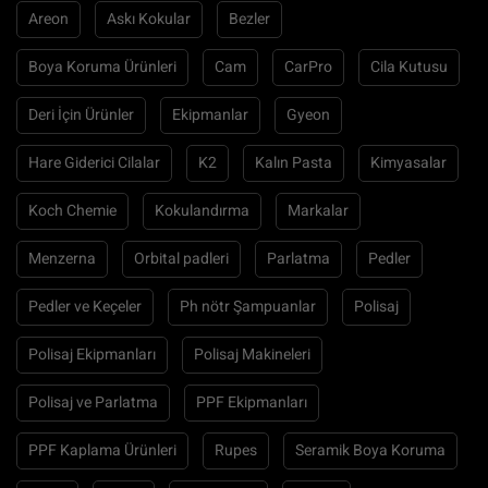
Areon
Askı Kokular
Bezler
Boya Koruma Ürünleri
Cam
CarPro
Cila Kutusu
Deri İçin Ürünler
Ekipmanlar
Gyeon
Hare Giderici Cilalar
K2
Kalın Pasta
Kimyasalar
Koch Chemie
Kokulandırma
Markalar
Menzerna
Orbital padleri
Parlatma
Pedler
Pedler ve Keçeler
Ph nötr Şampuanlar
Polisaj
Polisaj Ekipmanları
Polisaj Makineleri
Polisaj ve Parlatma
PPF Ekipmanları
PPF Kaplama Ürünleri
Rupes
Seramik Boya Koruma