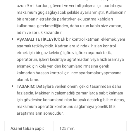
uzun 9 mt kordon, güvenli ve verimli çalışma için parlatıcıya
maksimum güç sağlayacak şekilde ayarlanmıştır. Kullanıcının
bir arabanın etrafında parlatırken ek uzatma kabloları
kullanması gerekmediğinden, daha uzun kablo size zaman,
adım ve zorluk kazandırır.
AŞAMALI TETİKLEYİCİ:
Ek bir kontrol katmanı eklemek, yeni
aşamalı tetikleyicidir. Kadran aralığındaki hızları kontrol
etmek için bir gaz kelebeği görevi gören aşamalı tetik,
operatörün, işlemi kesintiye uğratmadan veya hızlı aramaya
erişmek için kolu yeniden konumlandırmasına gerek
kalmadan hassas kontrol için ince ayarlamalar yapmasına
olanak tanır.
TASARIM:
Detaylara verilen önem, çekici tasarımdan daha
fazlasıdır. Makinenin çalışmadığı zamanlarda sabit kalması
için gövdesine konumlandırılan kauçuk destek gibi her detay,
maksimum operatör konforunu sağlamaya yönelik titiz
araştırmaların sonucudur.
Azami taban çapı:
125 mm.