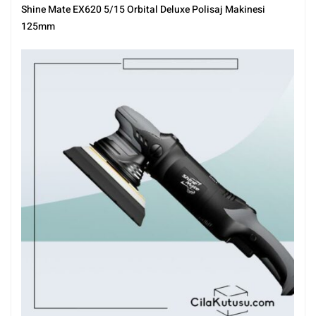
Polisaj ve Parlatma
,
Shine Mate
,
Tüm Ürünler
,
Tüm Ürünler
Shine Mate EX620 5/15 Orbital Deluxe Polisaj Makinesi
125mm