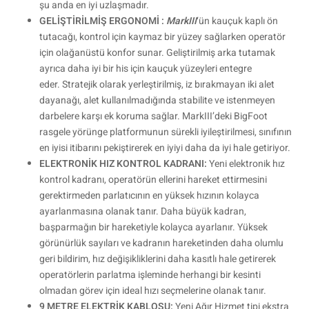
şu anda en iyi uzlaşmadır.
GELİŞTİRİLMİŞ ERGONOMİ :
MarkIII
‘ün kauçuk kaplı ön
tutacağı, kontrol için kaymaz bir yüzey sağlarken operatör
için olağanüstü konfor sunar. Geliştirilmiş arka tutamak
ayrıca daha iyi bir his için kauçuk yüzeyleri entegre
eder. Stratejik olarak yerleştirilmiş, iz bırakmayan iki alet
dayanağı, alet kullanılmadığında stabilite ve istenmeyen
darbelere karşı ek koruma sağlar. MarkIII’deki BigFoot
rasgele yörünge platformunun sürekli iyileştirilmesi, sınıfının
en iyisi itibarını pekiştirerek en iyiyi daha da iyi hale getiriyor.
ELEKTRONİK HIZ KONTROL KADRANI:
Yeni elektronik hız
kontrol kadranı, operatörün ellerini hareket ettirmesini
gerektirmeden parlatıcının en yüksek hızının kolayca
ayarlanmasına olanak tanır. Daha büyük kadran,
başparmağın bir hareketiyle kolayca ayarlanır. Yüksek
görünürlük sayıları ve kadranın hareketinden daha olumlu
geri bildirim, hız değişikliklerini daha kasıtlı hale getirerek
operatörlerin parlatma işleminde herhangi bir kesinti
olmadan görev için ideal hızı seçmelerine olanak tanır.
9 METRE ELEKTRİK KABLOSU:
Yeni Ağır Hizmet tipi ekstra