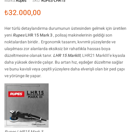
Marka:
Rupes
SKU:
RUPES-LHR15
₺
32.000,00
Her türlü detaylandırma durumunun üstesinden gelmek için üretilen
yeni
Rupes
LHR 15 Mark 3
, polisaj makinelerinin geldiği son
noktalardan biridir.. Ergonomik tasarım, kıvrımlı yüzeylerde ve
ulaşılması zor alanlarda eksiksiz bir rahatlıkla hassas boya
düzeltmesine olanak tanır.
LHR 15 MarkIII
, LHR21 MarkIII’e kıyasla
daha yüksek devirde çalışır. Bu artan hız, eşdeğer düzeltme sağlar
ve bunu kavisli veya çeşitli yüzeylere daha elverişli olan bir ped çapı
ve yörünge ile yapar.
Rupes LHR15 Mark 3