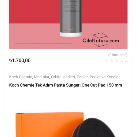
(0 İnceleme)
₺
1.700,00
Koch Chemie
,
Markalar
,
Orbital padleri
,
Pedler
,
Pedler ve Keçeler
,
Polisaj
,
Polisaj ve Parlatma
,
Tüm Ürünler
,
Tüm Ürünler
Koch Chemie Tek Adım Pasta Süngeri One Cut Pad 150 mm