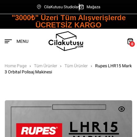
CilaKutusu Studiolar
Mağaza
"3000₺" Üzeri Tüm Alışverişlerde
ÜCRETSİZ KARGO
MENU
0
Home Page
Tüm Ürünler
Tüm Ürünler
Rupes LHR15 Mark
3 Orbital Polisaj Makinesi