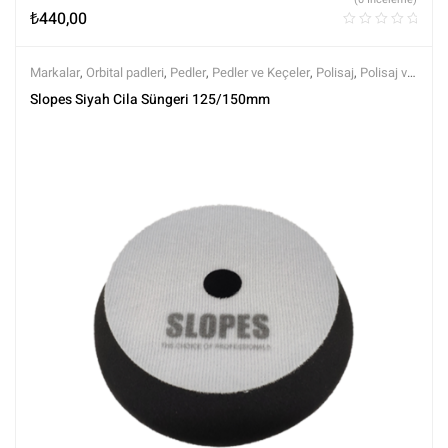
₺
440,00
Markalar
,
Orbital padleri
,
Pedler
,
Pedler ve Keçeler
,
Polisaj
,
Polisaj ve
Parlatma
,
Rotary Padleri
,
Slopes
,
Tüm Ürünler
,
Tüm Ürünler
Slopes Siyah Cila Süngeri 125/150mm