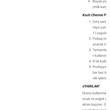
Boyalı yüze
rinlik katar.
Koch Chemie P2.01'
Orta sertlik
veya yumuş
1'i uygulayı
Polisaj maki
anarak tam
Tamamlamak
r kullanın.
El ile kull
Profesyonel
ber bez ile c
rek işlemi s
UYARILAR!
Ürünü kullanmadan
sıcak ve soğuk o
ekten kaçının. Ür