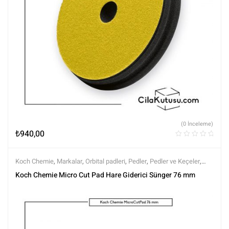
(0 İnceleme)
₺
940,00
Koch Chemie
,
Markalar
,
Orbital padleri
,
Pedler
,
Pedler ve Keçeler
,
Polisaj
,
Polisaj ve Parlatma
,
Tüm Ürünler
,
Tüm Ürünler
Koch Chemie Micro Cut Pad Hare Giderici Sünger 76 mm