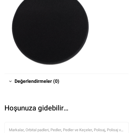
Değerlendirmeler (0)
Hoşunuza gidebilir…
Markalar
,
Orbital padleri
,
Pedler
,
Pedler ve Keçeler
,
Polisaj
,
Polisaj ve