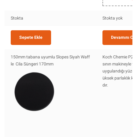
Stokta
Stokta yok
Sepete Ekle
Devamını Ok
150mm tabana uyumlu Slopes Siyah Waff
Koch Chemie P2.0
le Cila Süngeri 170mm
sının makineyle vey
uygulandığı yüzey
üksek parlaklık ka
dır.