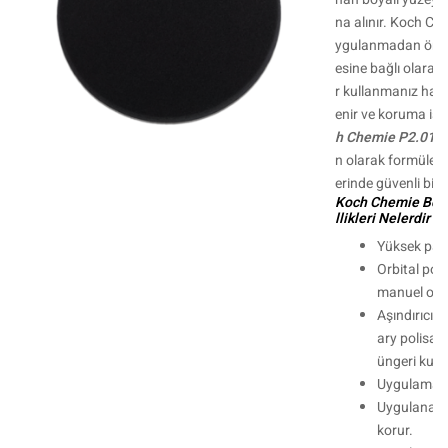
na alınır. Koch Ch
ygulanmadan önce
esine bağlı olarak f
r kullanmanız hali
enir ve koruma işl
h Chemie P2.01
, 
n olarak formüle ed
erinde güvenli bir ş
Koch Chemie Boya
llikleri Nelerdir ?
Yüksek parla
Orbital poli
manuel olar
Aşındırıcılığ
ary polisaj
üngeri kull
Uygulaması 
Uygulanan b
korur.