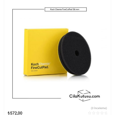
(0 İnceleme)
₺
572,00