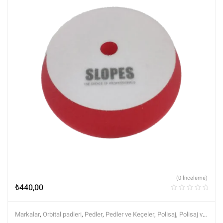
(0 İnceleme)
₺
440,00
Markalar
,
Orbital padleri
,
Pedler
,
Pedler ve Keçeler
,
Polisaj
,
Polisaj ve