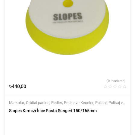
(0 İnceleme)
₺
440,00
Markalar
,
Orbital padleri
,
Pedler
,
Pedler ve Keçeler
,
Polisaj
,
Polisaj ve
Parlatma
,
Rotary Padleri
,
Slopes
,
Tüm Ürünler
,
Tüm Ürünler
Slopes Kırmızı İnce Pasta Süngeri 150/165mm