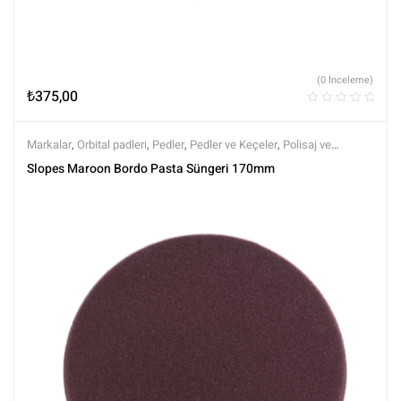
(0 İnceleme)
₺
375,00
Markalar
,
Orbital padleri
,
Pedler
,
Pedler ve Keçeler
,
Polisaj ve
Parlatma
,
Rotary Padleri
,
Slopes
,
Tüm Ürünler
,
Tüm Ürünler
Slopes Maroon Bordo Pasta Süngeri 170mm