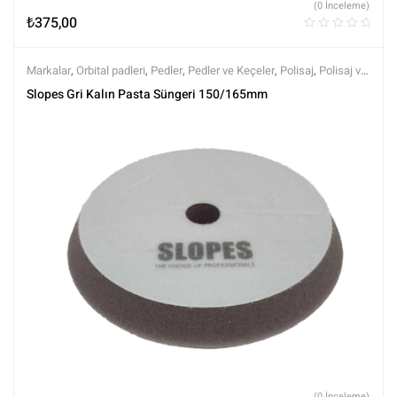
(0 İnceleme)
₺
375,00
Markalar
,
Orbital padleri
,
Pedler
,
Pedler ve Keçeler
,
Polisaj
,
Polisaj ve
Parlatma
,
Rotary Padleri
,
Slopes
,
Tüm Ürünler
,
Tüm Ürünler
Slopes Gri Kalın Pasta Süngeri 150/165mm
(0 İnceleme)