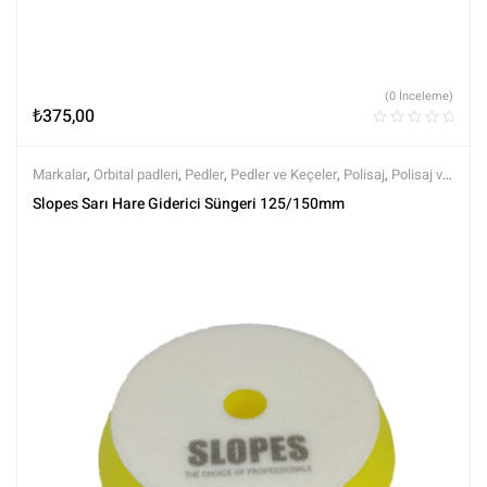
(0 İnceleme)
₺
375,00
Markalar
,
Orbital padleri
,
Pedler
,
Pedler ve Keçeler
,
Polisaj
,
Polisaj ve
Parlatma
,
Rotary Padleri
,
Slopes
,
Tüm Ürünler
,
Tüm Ürünler
Slopes Sarı Hare Giderici Süngeri 125/150mm