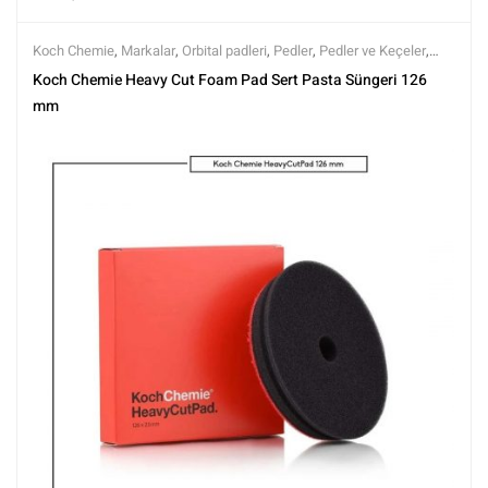
Koch Chemie
,
Markalar
,
Orbital padleri
,
Pedler
,
Pedler ve Keçeler
,
Polisaj ve Parlatma
,
Tüm Ürünler
,
Tüm Ürünler
Koch Chemie Heavy Cut Foam Pad Sert Pasta Süngeri 126
mm