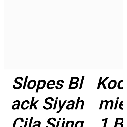
Slopes Bl
Koc
ack Siyah
mie
Cila Süng
1 B