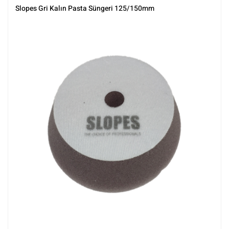
Parlatma
,
Rotary Padleri
,
Slopes
,
Tüm Ürünler
,
Tüm Ürünler
Slopes Gri Kalın Pasta Süngeri 125/150mm