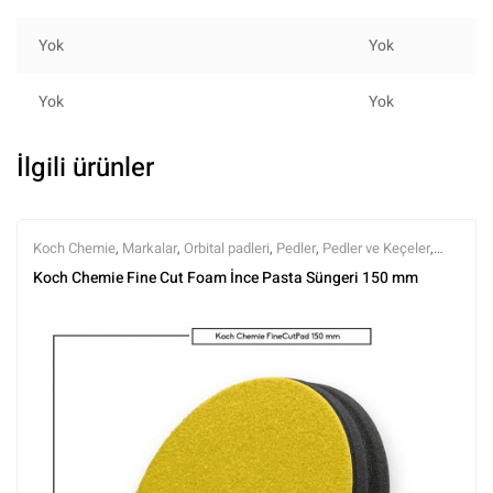
Yok
Yok
Yok
Yok
İlgili ürünler
Koch Chemie
,
Markalar
,
Orbital padleri
,
Pedler
,
Pedler ve Keçeler
,
Polisaj
,
Polisaj ve Parlatma
,
Tüm Ürünler
,
Tüm Ürünler
Koch Chemie Fine Cut Foam İnce Pasta Süngeri 150 mm