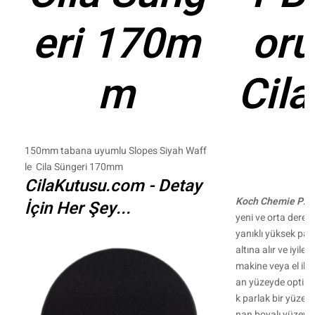
eri 170m
or
m
Cila
150mm tabana uyumlu Slopes Siyah Waff
le Cila Süngeri 170mm
CilaKutusu.com - Detay
Koch Chemie P2.0
İçin Her Şey...
yeni ve orta derec
yanıklı yüksek par
altına alır ve iyile
makine veya el ile
an yüzeyde optim
k parlak bir yüzey
nan boyalı yüzeyle