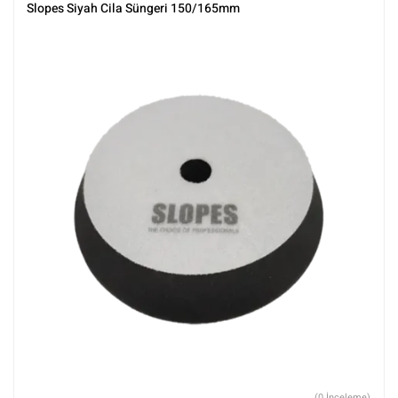
Parlatma
,
Rotary Padleri
,
Slopes
,
Tüm Ürünler
,
Tüm Ürünler
Slopes Siyah Cila Süngeri 150/165mm
(0 İnceleme)