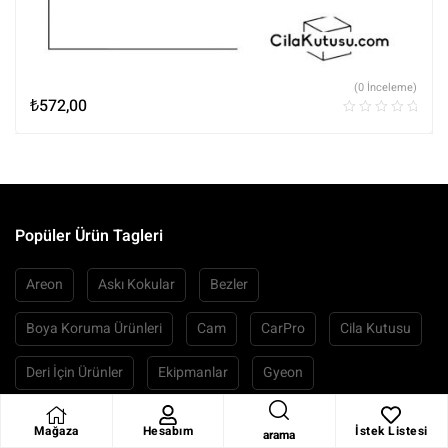
(0 İnceleme)
₺
572,00
Popüler Ürün Tagleri
Areon
Askı Kokular
Bezler
Boya Koruma Ürünleri
Cam
CarPro
Cila Kutusu
Deri İçin Ürünler
Ekipmanlar
Gyeon
Hare Giderici Cilalar
K2
Kalın Pasta
Kimyasalar
Mağaza
Hesabım
İstek Listesi
arama