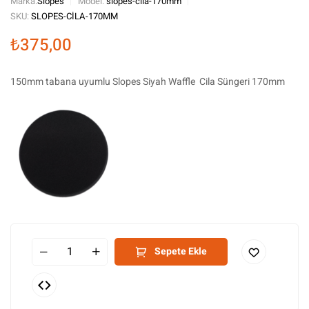
Marka:
Slopes
Model:
slopes-cila-170mm
SKU:
SLOPES-CILA-170MM
₺
375,00
150mm tabana uyumlu Slopes Siyah Waffle Cila Süngeri 170mm
Sepete Ekle