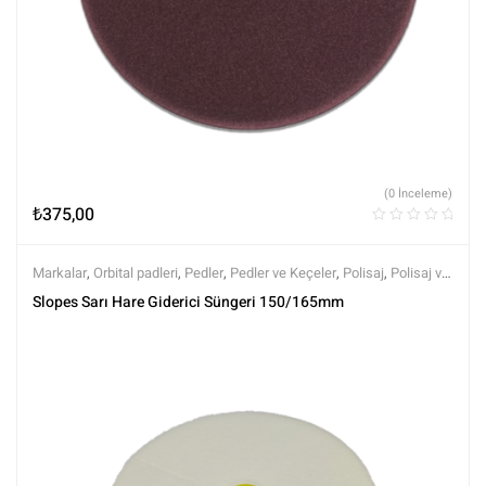
(0 İnceleme)
₺
375,00
Markalar
,
Orbital padleri
,
Pedler
,
Pedler ve Keçeler
,
Polisaj
,
Polisaj ve
Parlatma
,
Rotary Padleri
,
Slopes
,
Tüm Ürünler
,
Tüm Ürünler
Slopes Sarı Hare Giderici Süngeri 150/165mm