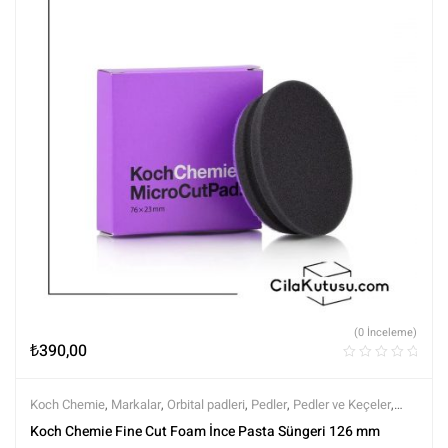
(0 İnceleme)
₺
390,00
Koch Chemie
,
Markalar
,
Orbital padleri
,
Pedler
,
Pedler ve Keçeler
,
Polisaj
,
Polisaj ve Parlatma
,
Tüm Ürünler
,
Tüm Ürünler
Koch Chemie Fine Cut Foam İnce Pasta Süngeri 126 mm