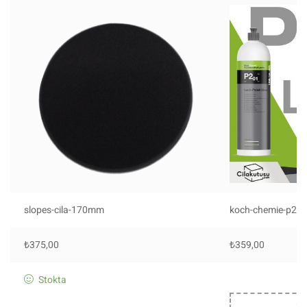
slopes-cila-170mm
koch-chemie-p20
₺
375,00
₺
359,00
Stokta
St