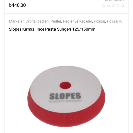
₺
440,00
Markalar
,
Orbital padleri
,
Pedler
,
Pedler ve Keçeler
,
Polisaj
,
Polisaj ve
Parlatma
,
Rotary Padleri
,
Slopes
,
Tüm Ürünler
,
Tüm Ürünler
Slopes Kırmızı İnce Pasta Süngeri 125/150mm