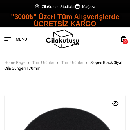
CilaKutusu Studiolar
Mağaza
"3000₺" Üzeri Tüm Alışverişlerde
ÜCRETSİZ KARGO
MENU
0
Home Page
Tüm Ürünler
Tüm Ürünler
Slopes Black Siyah
Cila Süngeri 170mm