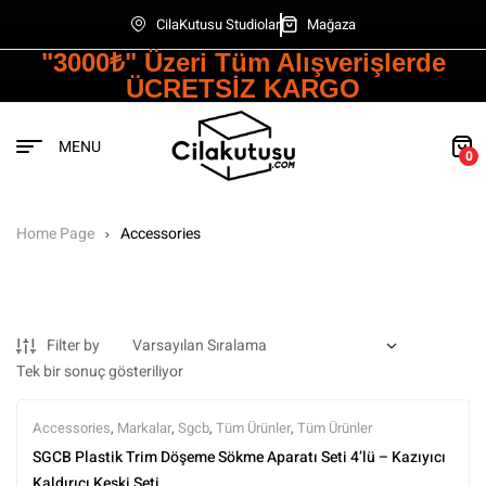
CilaKutusu Studiolar
Mağaza
"3000₺" Üzeri Tüm Alışverişlerde
ÜCRETSİZ KARGO
MENU
0
Home Page
Accessories
Filter by
Tek bir sonuç gösteriliyor
Accessories
,
Markalar
,
Sgcb
,
Tüm Ürünler
,
Tüm Ürünler
SGCB Plastik Trim Döşeme Sökme Aparatı Seti 4’lü – Kazıyıcı
Kaldırıcı Keski Seti