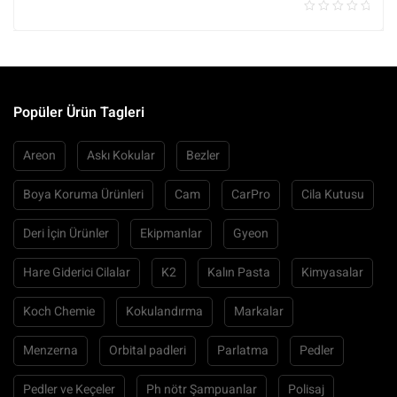
Popüler Ürün Tagleri
Areon
Askı Kokular
Bezler
Boya Koruma Ürünleri
Cam
CarPro
Cila Kutusu
Deri İçin Ürünler
Ekipmanlar
Gyeon
Hare Giderici Cilalar
K2
Kalın Pasta
Kimyasalar
Koch Chemie
Kokulandırma
Markalar
Menzerna
Orbital padleri
Parlatma
Pedler
Pedler ve Keçeler
Ph nötr Şampuanlar
Polisaj