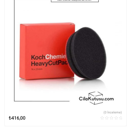
(0 İnceleme)
₺
416,00