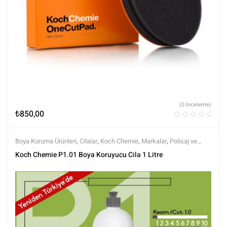
(0 İnceleme)
₺
850,00
Boya Koruma Ürünleri
,
Cilalar
,
Koch Chemie
,
Markalar
,
Polisaj ve
Parlatma
,
Tüm Ürünler
,
Tüm Ürünler
Koch Chemie P1.01 Boya Koruyucu Cila 1 Litre