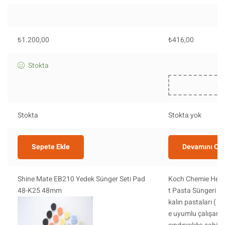
₺
1.200,00
₺
416,00
Stokta
St
Stokta
Stokta yok
Sepete Ekle
Devamını Ok
Shine Mate EB210 Yedek Sünger Seti Pad
Koch Chemie Hea
48-K25 48mm
t Pasta Süngeri ,
kalın pastaları ( H
e uyumlu çalışan ,