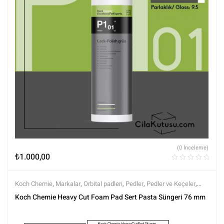
(0 İnceleme)
₺
1.000,00
Koch Chemie
,
Markalar
,
Orbital padleri
,
Pedler
,
Pedler ve Keçeler
,
Polisaj ve Parlatma
,
Tüm Ürünler
,
Tüm Ürünler
Koch Chemie Heavy Cut Foam Pad Sert Pasta Süngeri 76 mm