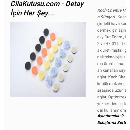
CilaKutusu.com - Detay
Koch Chemie Heav
İçin Her Şey...
a Süngeri
, Koch 
şiddetli hava koşull
dermek için aşındı
avy Cut Foam , Ko
2 ve H7.01 biri kalı
ak üretilmiştir. İç
nalı teknolojisi s
ma ömrü sunar. Öz
an kanalları sayesi
ağlar.
Koch Chemi
köpük malzemenin 
sırasında uzun sür
ağlar. Optimize ed
yüksek derecede aş
d'in kullanım ömrü
Aşındırıcılık :9
Sıkıştırma Sertliği