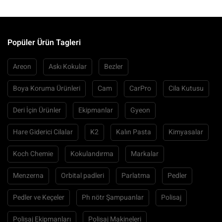
Popüler Ürün Tagleri
Areon
Askı Kokular
Bezler
Boya Koruma Ürünleri
Cam
CarPro
Cila Kutusu
Deri İçin Ürünler
Ekipmanlar
Gyeon
Hare Giderici Cilalar
K2
Kalın Pasta
Kimyasalar
Koch Chemie
Kokulandırma
Markalar
Menzerna
Orbital padleri
Parlatma
Pedler
Pedler ve Keçeler
Ph nötr Şampuanlar
Polisaj
Polisaj Ekipmanları
Polisaj Makineleri