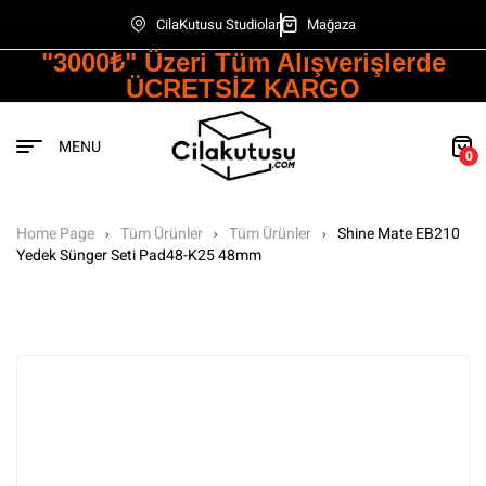
CilaKutusu Studiolar
Mağaza
"3000₺" Üzeri Tüm Alışverişlerde
ÜCRETSİZ KARGO
MENU
0
Home Page
Tüm Ürünler
Tüm Ürünler
Shine Mate EB210
Yedek Sünger Seti Pad48-K25 48mm