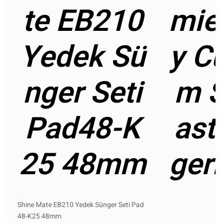
te EB210
mie
Yedek Sü
y C
nger Seti
m S
Pad48-K
ast
25 48mm
ger
Shine Mate EB210 Yedek Sünger Seti Pad
48-K25 48mm