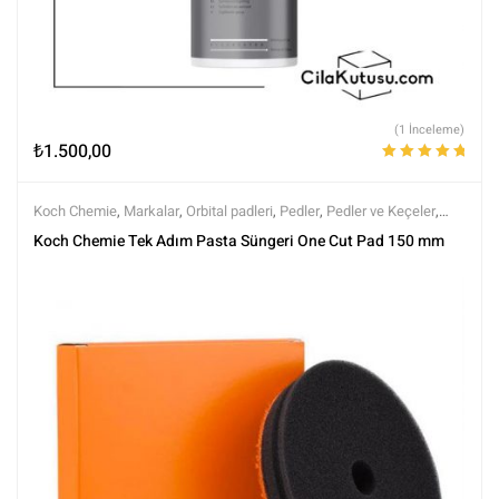
(1 İnceleme)
₺
1.500,00
5 üzerinden
5.00
oy aldı
Koch Chemie
,
Markalar
,
Orbital padleri
,
Pedler
,
Pedler ve Keçeler
,
Polisaj
,
Polisaj ve Parlatma
,
Tüm Ürünler
,
Tüm Ürünler
Koch Chemie Tek Adım Pasta Süngeri One Cut Pad 150 mm