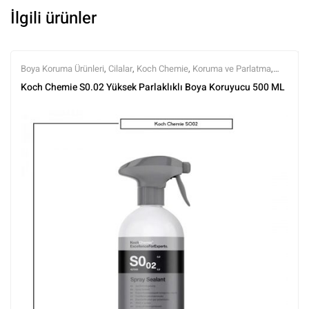
İlgili ürünler
Boya Koruma Ürünleri
,
Cilalar
,
Koch Chemie
,
Koruma ve Parlatma
,
Markalar
,
Parlatma
,
Polisaj ve Parlatma
,
Showcar Cilalar
,
Tüm
Koch Chemie S0.02 Yüksek Parlaklıklı Boya Koruyucu 500 ML
Ürünler
,
Tüm Ürünler