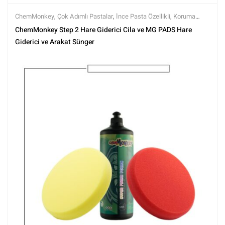
ChemMonkey
,
Çok Adımlı Pastalar
,
İnce Pasta Özellikli
,
Koruma
Özellikli
,
Markalar
,
MG PADS
,
Pedler
,
Pedler ve Keçeler
,
Polisaj
,
ChemMonkey Step 2 Hare Giderici Cila ve MG PADS Hare
Polisaj Setleri
,
Polisaj ve Parlatma
,
Rotary Padleri
,
Setler
,
Setler
,
Tüm
Giderici ve Arakat Sünger
Ürünler
,
Tüm Ürünler