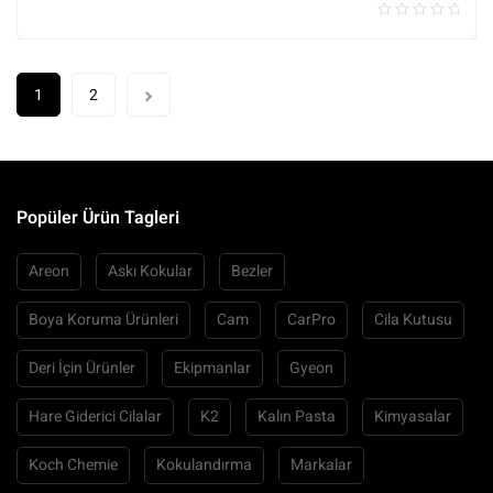
1
2
Popüler Ürün Tagleri
Areon
Askı Kokular
Bezler
Boya Koruma Ürünleri
Cam
CarPro
Cila Kutusu
Deri İçin Ürünler
Ekipmanlar
Gyeon
Hare Giderici Cilalar
K2
Kalın Pasta
Kimyasalar
Koch Chemie
Kokulandırma
Markalar