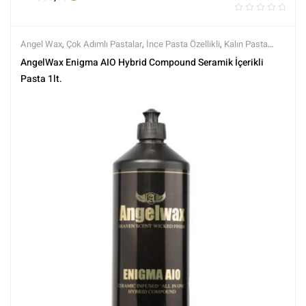
Angel Wax
,
Çok Adımlı Pastalar
,
İnce Pasta Özellikli
,
Kalın Pasta
özellikli
,
Koruma Özellikli
,
Markalar
,
Polisaj
,
Polisaj ve Parlatma
,
Tüm
AngelWax Enigma AIO Hybrid Compound Seramik İçerikli
Ürünler
,
Tüm Ürünler
Pasta 1lt.