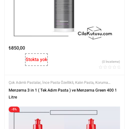
₺
850,00
Stokta yok
(0 İnceleme)
Çok Adımlı Pastalar
,
İnce Pasta Özellikli
,
Kalın Pasta
,
Koruma
Özellikli
,
Markalar
,
Menzerna
,
Polisaj
,
Polisaj Setleri
,
Polisaj ve
Menzerna 3 in 1 ( Tek Adım Pasta ) ve Menzerna Green 400 1
Parlatma
,
Setler
,
Setler
,
Tüm Ürünler
,
Tüm Ürünler
Litre
-5%