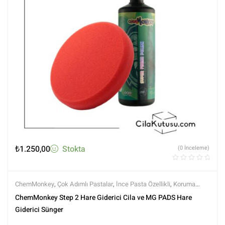
₺
1.250,00
Stokta
(0 İnceleme)
ChemMonkey
,
Çok Adımlı Pastalar
,
İnce Pasta Özellikli
,
Koruma
Özellikli
,
Markalar
,
MG PADS
,
Pedler
,
Pedler ve Keçeler
,
Polisaj
,
ChemMonkey Step 2 Hare Giderici Cila ve MG PADS Hare
Polisaj Setleri
,
Polisaj ve Parlatma
,
Rotary Padleri
,
Setler
,
Setler
,
Tüm
Giderici Sünger
Ürünler
,
Tüm Ürünler