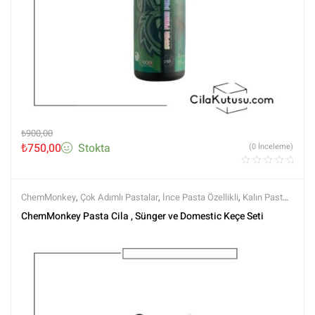
₺
900,00
₺
750,00
Stokta
(0 İnceleme)
ChemMonkey
,
Çok Adımlı Pastalar
,
İnce Pasta Özellikli
,
Kalın Pasta
,
Keçeler
,
Koruma Özellikli
,
Markalar
,
MG PADS
,
Pedler
,
Pedler ve
ChemMonkey Pasta Cila , Sünger ve Domestic Keçe Seti
Keçeler
,
Polisaj
,
Polisaj Setleri
,
Polisaj ve Parlatma
,
Rotary Keçeleri
,
Rotary Padleri
,
Setler
,
Setler
,
Tüm Ürünler
,
Tüm Ürünler