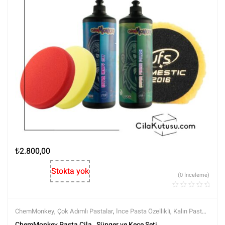
₺
2.800,00
Stokta yok
(0 İnceleme)
ChemMonkey
,
Çok Adımlı Pastalar
,
İnce Pasta Özellikli
,
Kalın Pasta
,
Keçeler
,
Koruma Özellikli
,
Markalar
,
MG PADS
,
Pedler
,
Pedler ve
ChemMonkey Pasta Cila , Sünger ve Keçe Seti