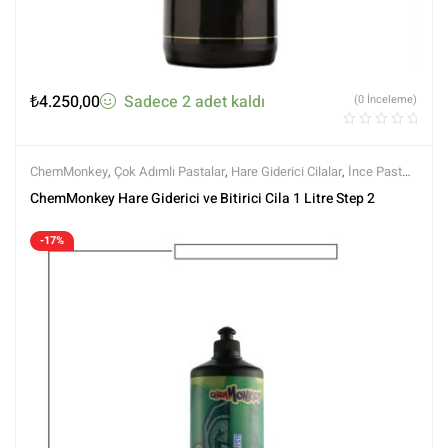
₺
4.250,00
Sadece 2 adet kaldı
(0 İnceleme)
ChemMonkey
,
Çok Adımlı Pastalar
,
Hare Giderici Cilalar
,
İnce Pasta
Özellikli
,
İnce ve Arakat Pastalar
,
Koruma Özellikli
,
Markalar
,
Polisaj
,
ChemMonkey Hare Giderici ve Bitirici Cila 1 Litre Step 2
Polisaj ve Parlatma
,
Tüm Ürünler
,
Tüm Ürünler
-17%