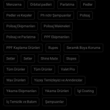
Menzerna
Orbital padleri
Parlatma
Pedler
Pedler ve Keçeler
Ph nötr Şampuanlar
Polisaj
Polisaj Ekipmanları
Polisaj Makineleri
Polisaj ve Parlatma
PPF Ekipmanları
PPF Kaplama Ürünleri
Rupes
Seramik Boya Koruma
Setler
Setler
Shine Mate
Slopes
Tüm Ürünler
Tüm Ürünler
Valet Pro
Wax Ürünleri
Yüzey Temizleyici ve Arındırıcılar
Yıkama Ekipmanları
Yıkama Ürünleri
İgl Coating
İç Temizlik ve Bakım
Şampuanlar