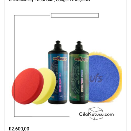
Keçeler
,
Polisaj
,
Polisaj Setleri
,
Polisaj ve Parlatma
,
Rotary Keçeleri
,
Rotary Padleri
,
Setler
,
Setler
,
Tüm Ürünler
,
Tüm Ürünler
₺
2.600,00