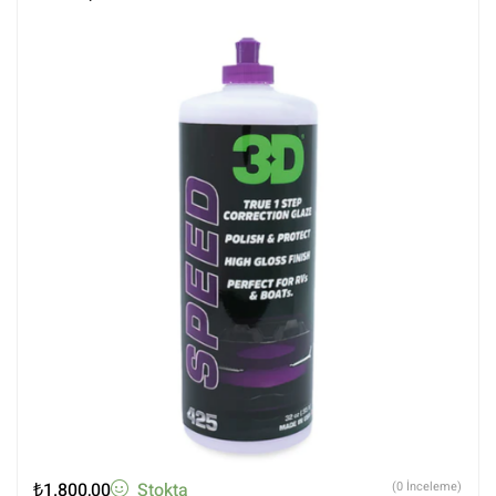
Tüm Ürünler
₺
1.800,00
Stokta
(0 İnceleme)