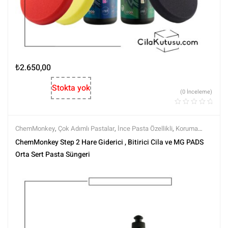
₺
2.650,00
Stokta yok
(0 İnceleme)
ChemMonkey
,
Çok Adımlı Pastalar
,
İnce Pasta Özellikli
,
Koruma
Özellikli
,
Markalar
,
MG PADS
,
Pedler
,
Pedler ve Keçeler
,
Polisaj
,
ChemMonkey Step 2 Hare Giderici , Bitirici Cila ve MG PADS
Polisaj Setleri
,
Polisaj ve Parlatma
,
Rotary Padleri
,
Setler
,
Setler
,
Tüm
Orta Sert Pasta Süngeri
Ürünler
,
Tüm Ürünler