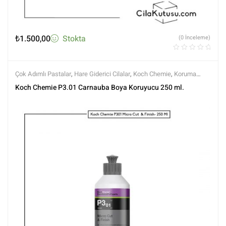
₺
1.500,00
Stokta
(0 İnceleme)
Çok Adımlı Pastalar
,
Hare Giderici Cilalar
,
Koch Chemie
,
Koruma
Özellikli
,
Markalar
,
Polisaj
,
Polisaj ve Parlatma
,
Tüm Ürünler
,
Tüm
Koch Chemie P3.01 Carnauba Boya Koruyucu 250 ml.
Ürünler