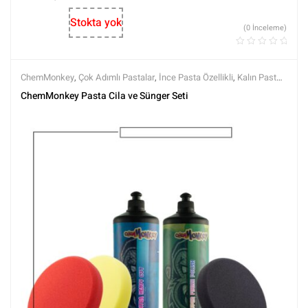
Stokta yok
(0 İnceleme)
ChemMonkey
,
Çok Adımlı Pastalar
,
İnce Pasta Özellikli
,
Kalın Pasta
,
Koruma Özellikli
,
Markalar
,
MG PADS
,
Pedler
,
Pedler ve Keçeler
,
ChemMonkey Pasta Cila ve Sünger Seti
Polisaj
,
Polisaj Setleri
,
Polisaj ve Parlatma
,
Rotary Padleri
,
Setler
,
Setler
,
Tüm Ürünler
,
Tüm Ürünler